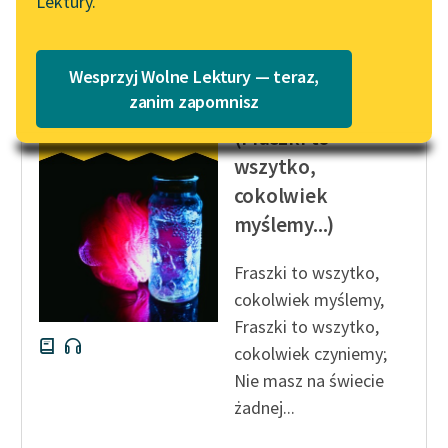
Lektury.
Katalog
Blog
Katalog w formacie PDF
Wesprzyj Wolne Lektury — teraz,
Jan Kochanowski
Lektury szkolne i klasyka
zanim zapomnisz
O żywocie ludzkim
literatury do słuchania dla
(Fraszki to
uczennic i uczniów z
wszytko,
niepełnosprawnościami
cokolwiek
E-kolekcja lektur
myślemy...)
szkolnych i literatury do
słuchania dla uczennic i
Fraszki to wszytko,
uczniów z
cokolwiek myślemy,
niepełnosprawnościami
Fraszki to wszytko,
Feministyczne inspiracje.
cokolwiek czyniemy;
Popularyzacja
Nie masz na świecie
skandynawskiej literatury
żadnej...
feministycznej