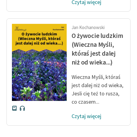
Czytaj więcej
Ręce pełne poezji
Kolekcje edukacyjne
twórców przechodzących
Jan Kochanowski
do domeny publicznej,
O żywocie ludzkim
lektur szkolnych oraz
(Wieczna Myśli,
Starego Testamentu
któraś jest dalej
Odkurzamy bohaterów
niż od wieka...)
Szkoła Poezji Wolnych
Wieczna Myśli, któraś
Lektur
jest dalej niż od wieka,
O nas
Jesli cię też to rusza,
co czasem...
Kontakt
O projekcie
Czytaj więcej
Zespół