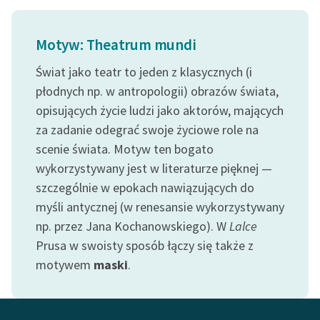
Zasady wykorzystania
Motyw: Theatrum mundi
Wolnych Lektur
Świat jako teatr to jeden z klasycznych (i
Logotypy
płodnych np. w antropologii) obrazów świata,
Materiały promocyjne
opisujących życie ludzi jako aktorów, mających
za zadanie odegrać swoje życiowe role na
Polityka prywatności
scenie świata. Motyw ten bogato
Regulamin biblioteki
wykorzystywany jest w literaturze pięknej —
szczególnie w epokach nawiązujących do
Dane fundacji i
myśli antycznej (w renesansie wykorzystywany
sprawozdania finansowe
np. przez Jana Kochanowskiego). W
Lalce
Regulamin darowizn
Prusa w swoisty sposób łączy się także z
Informacja o treściach
motywem
maski
.
wrażliwych
Deklaracja dostępności