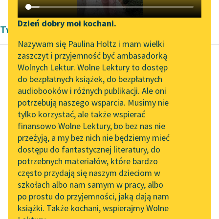
Katalog DAISY
Zgłoś brak utworu
Podkasty o książkach
Dzień dobry moi kochani.
Twórczość Jan Kochanowski
Aktualności
Narzędzia
Nazywam się Paulina Holtz i mam wielki
zaszczyt i przyjemność być ambasadorką
„Prokurator Alicja Horn”
Mapa Wolnych Lektur
Wolnych Lektur. Wolne Lektury to dostęp
do słuchania
do bezpłatnych książek, do bezpłatnych
Jan Kochanowski
Leśmianator
audiobooków i różnych publikacji. Ale oni
Człowiek boże
Byliśmy częścią AI Impact
potrzebują naszego wsparcia. Musimy nie
Przewodnik dla piszących i
igrzysko
Lab
tylko korzystać, ale także wspierać
czytających
finansowo Wolne Lektury, bo bez nas nie
Zapraszamy na spotkanie
Nie rzekł jako żyw
przeżyją, a my bez nich nie będziemy mieć
online z tłumaczkami
żaden więtszej prawdy
dostępu do fantastycznej literatury, do
literatury skandynawskiej
API
z wieka,
potrzebnych materiałów, które bardzo
Jako kto nazwał
Spotkanie z Katarzyną
OAI-PMH
często przydają się naszym dzieciom w
Tunkiel w Oslo
bożym igrzyskiem
szkołach albo nam samym w pracy, albo
Widget Wolnych Lektur
człowieka...
po prostu do przyjemności, jaką dają nam
102. lata temu zmarł
książki. Także kochani, wspierajmy Wolne
Przypisy
Joseph Conrad
Czytaj więcej