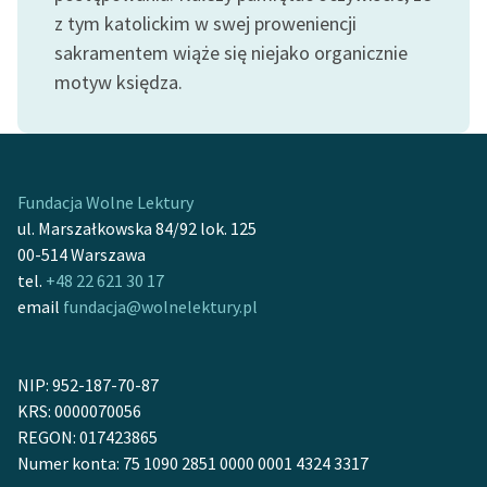
feministycznej
z tym katolickim w swej proweniencji
sakramentem wiąże się niejako organicznie
Ręce pełne poezji
motyw księdza.
Kolekcje edukacyjne
twórców przechodzących
do domeny publicznej,
lektur szkolnych oraz
Fundacja Wolne Lektury
Starego Testamentu
ul. Marszałkowska 84/92 lok. 125
00-514 Warszawa
Odkurzamy bohaterów
tel.
+48 22 621 30 17
Szkoła Poezji Wolnych
email
fundacja@wolnelektury.pl
Lektur
O nas
NIP: 952-187-70-87
KRS: 0000070056
Kontakt
REGON: 017423865
O projekcie
Numer konta: 75 1090 2851 0000 0001 4324 3317