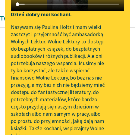
Katalog DAISY
Zgłoś brak utworu
Podkasty o książkach
Dzień dobry moi kochani.
Twórczość Jan Kochanowski
Aktualności
Narzędzia
Nazywam się Paulina Holtz i mam wielki
zaszczyt i przyjemność być ambasadorką
Zapraszamy na spotkanie
Mapa Wolnych Lektur
Wolnych Lektur. Wolne Lektury to dostęp
online z tłumaczkami
do bezpłatnych książek, do bezpłatnych
Jan Kochanowski
Leśmianator
literatury skandynawskiej
audiobooków i różnych publikacji. Ale oni
Na nabożną
potrzebują naszego wsparcia. Musimy nie
Przewodnik dla piszących i
Spotkanie z Katarzyną
tylko korzystać, ale także wspierać
czytających
Czytaj więcej
Tunkiel w Oslo
finansowo Wolne Lektury, bo bez nas nie
przeżyją, a my bez nich nie będziemy mieć
Wolne Lektury na 32.
dostępu do fantastycznej literatury, do
Pol’and’Rock Festivalu
API
potrzebnych materiałów, które bardzo
„Kochanek Lady
OAI-PMH
często przydają się naszym dzieciom w
Chatterley” do słuchania
szkołach albo nam samym w pracy, albo
Widget Wolnych Lektur
na Wolnych Lekturach
po prostu do przyjemności, jaką dają nam
książki. Także kochani, wspierajmy Wolne
Przypisy
Nowy audiobook –