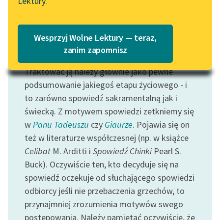
Lektury.
„Marzenie o Oriencie”
Katalog
Sophie Elkan
Katalog w formacie PDF
Blog
Wesprzyj Wolne Lektury — teraz,
zanim zapomnisz
Motyw: Spowiedź
Traktować ją należy głównie jako pewne
Lektury szkolne i klasyka
literatury do słuchania dla
podsumowanie jakiegoś etapu życiowego - i
uczennic i uczniów z
to zarówno spowiedź sakramentalną jak i
niepełnosprawnościami
świecką. Z motywem spowiedzi zetkniemy się
w
Panu Tadeuszu
czy
Giaurze
. Pojawia się on
E-kolekcja lektur
też w literaturze współczesnej (np. w książce
szkolnych i literatury do
Celibat
M. Arditti i
Spowiedź Chinki
Pearl S.
słuchania dla uczennic i
uczniów z
Buck). Oczywiście ten, kto decyduje się na
niepełnosprawnościami
spowiedź oczekuje od słuchającego spowiedzi
odbiorcy jeśli nie przebaczenia grzechów, to
Feministyczne inspiracje.
przynajmniej zrozumienia motywów swego
Popularyzacja
postępowania. Należy pamiętać oczywiście, że
skandynawskiej literatury