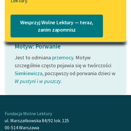
Lektury.
Wolne Lektury – idealna na
Katalog
Czytaj więcej
lato
Katalog w formacie PDF
Blog
Wesprzyj Wolne Lektury — teraz,
zanim zapomnisz
Lektury szkolne i klasyka
Motyw: Porwanie
literatury do słuchania dla
uczennic i uczniów z
Jest to odmiana
przemocy
. Motyw
niepełnosprawnościami
szczególnie często pojawia się w twórczości
Sienkiewicza
, począwszy od porwania dzieci w
E-kolekcja lektur
W pustyni i w puszczy
.
szkolnych i literatury do
słuchania dla uczennic i
uczniów z
niepełnosprawnościami
Fundacja Wolne Lektury
Feministyczne inspiracje.
ul. Marszałkowska 84/92 lok. 125
Popularyzacja
00-514 Warszawa
skandynawskiej literatury