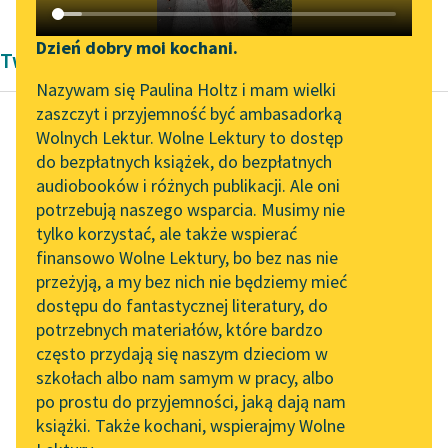
Katalog DAISY
Zgłoś brak utworu
Podkasty o książkach
Dzień dobry moi kochani.
Twórczość Jan Kochanowski
Aktualności
Narzędzia
Nazywam się Paulina Holtz i mam wielki
zaszczyt i przyjemność być ambasadorką
Spotkanie z Katarzyną
Mapa Wolnych Lektur
Wolnych Lektur. Wolne Lektury to dostęp
Tunkiel w Oslo
do bezpłatnych książek, do bezpłatnych
Jan Kochanowski
Leśmianator
audiobooków i różnych publikacji. Ale oni
Pieśń V (Wieczna
Wolne Lektury na 32.
potrzebują naszego wsparcia. Musimy nie
Przewodnik dla piszących i
sromota i
Pol’and’Rock Festivalu
tylko korzystać, ale także wspierać
czytających
nienagrodzona...)
finansowo Wolne Lektury, bo bez nas nie
„Kochanek Lady
przeżyją, a my bez nich nie będziemy mieć
Chatterley” do słuchania
Niewierny Turczyn
psy
dostępu do fantastycznej literatury, do
na Wolnych Lekturach
API
zapuścił swoje,
potrzebnych materiałów, które bardzo
Nowy audiobook –
Którzy zagnali piękne
OAI-PMH
często przydają się naszym dzieciom w
„Marzenie o Oriencie”
łanie twoje
szkołach albo nam samym w pracy, albo
Widget Wolnych Lektur
Sophie Elkan
po prostu do przyjemności, jaką dają nam
Z dziećmi pospołu a
książki. Także kochani, wspierajmy Wolne
Przypisy
nie...
Kolekcja Nadwyraz.com x