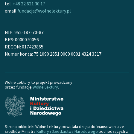
tel.
+48 22 621 30 17
feministycznej
email
fundacja@wolnelektury.pl
Ręce pełne poezji
Kolekcje edukacyjne
NIP: 952-187-70-87
twórców przechodzących
KRS: 0000070056
do domeny publicznej,
REGON: 017423865
lektur szkolnych oraz
Numer konta: 75 1090 2851 0000 0001 4324 3317
Starego Testamentu
Odkurzamy bohaterów
Szkoła Poezji Wolnych
Wolne Lektury to projekt prowadzony
przez fundację
Wolne Lektury
.
Lektur
O nas
Kontakt
O projekcie
Strona biblioteki Wolne Lektury powstała dzięki dofinansowaniu ze
środków Ministra
Kultury i Dziedzictwa Narodowego
pochodzących z