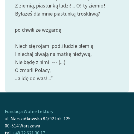
Ręce pełne poezji
Z ziemią, piastunką ludzi!... O! ty ziemio!
Byłażeś dla mnie piastunką troskliwą?
Kolekcje edukacyjne
twórców przechodzących
po chwili ze wzgardą
do domeny publicznej,
lektur szkolnych oraz
Starego Testamentu
Niech się rojami podli ludzie plemią
I niechaj plwają na matkę nieżywą,
Odkurzamy bohaterów
Nie będę z nimi! --- (...)
Szkoła Poezji Wolnych
O zmarli Polacy,
Lektur
Ja idę do was!...”
O nas
Kontakt
Fundacja Wolne Lektury
O projekcie
ul. Marszałkowska 84/92 lok. 125
Zespół
00-514 Warszawa
tel.
+48 22 621 30 17