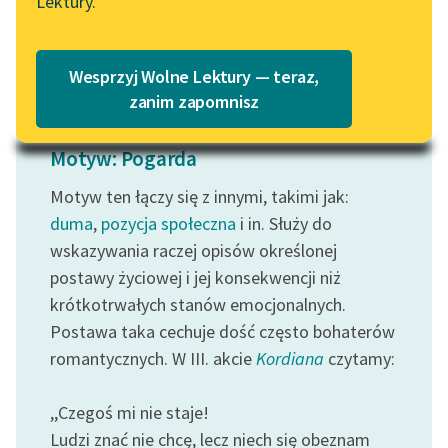
Lektury.
Katalog
Blog
Czytaj więcej
Katalog w formacie PDF
Wesprzyj Wolne Lektury — teraz,
Lektury szkolne i klasyka
zanim zapomnisz
literatury do słuchania dla
uczennic i uczniów z
Motyw: Pogarda
niepełnosprawnościami
Motyw ten łączy się z innymi, takimi jak:
E-kolekcja lektur
duma
,
pozycja społeczna
i in. Służy do
szkolnych i literatury do
wskazywania raczej opisów określonej
słuchania dla uczennic i
postawy życiowej i jej konsekwencji niż
uczniów z
krótkotrwałych stanów emocjonalnych.
niepełnosprawnościami
Postawa taka cechuje dość często bohaterów
Feministyczne inspiracje.
romantycznych. W III. akcie
Kordiana
czytamy:
Popularyzacja
skandynawskiej literatury
,,Czegoś mi nie staje!
feministycznej
Ludzi znać nie chcę, lecz niech się obeznam