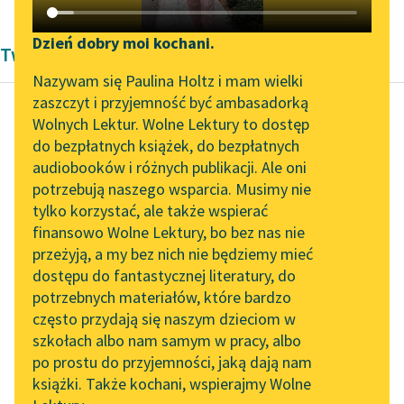
Katalog DAISY
Zgłoś brak utworu
Podkasty o książkach
Dzień dobry moi kochani.
Twórczość Jan Kochanowski
Aktualności
Narzędzia
Nazywam się Paulina Holtz i mam wielki
zaszczyt i przyjemność być ambasadorką
„Prokurator Alicja Horn”
Mapa Wolnych Lektur
Wolnych Lektur. Wolne Lektury to dostęp
do słuchania
do bezpłatnych książek, do bezpłatnych
Jan Kochanowski
Leśmianator
audiobooków i różnych publikacji. Ale oni
Pieśń V (Wieczna
Byliśmy częścią AI Impact
potrzebują naszego wsparcia. Musimy nie
Przewodnik dla piszących i
sromota i
Lab
tylko korzystać, ale także wspierać
czytających
nienagrodzona...)
finansowo Wolne Lektury, bo bez nas nie
Zapraszamy na spotkanie
przeżyją, a my bez nich nie będziemy mieć
online z tłumaczkami
Zbójce, niestety, zbójce
dostępu do fantastycznej literatury, do
literatury skandynawskiej
API
nas wojują,
potrzebnych materiałów, które bardzo
Spotkanie z Katarzyną
Którzy ani miast, ani
OAI-PMH
często przydają się naszym dzieciom w
Tunkiel w Oslo
wsi budują;
szkołach albo nam samym w pracy, albo
Widget Wolnych Lektur
po prostu do przyjemności, jaką dają nam
Pod kotarzami tylko
102. lata temu zmarł
książki. Także kochani, wspierajmy Wolne
Przypisy
w...
Joseph Conrad