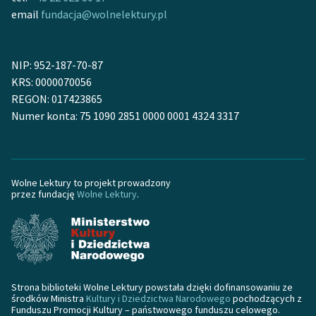
email
fundacja@wolnelektury.pl
Zasady wykorzystania
Wolnych Lektur
NIP: 952-187-70-87
Logotypy
KRS: 0000070056
REGON: 017423865
Materiały promocyjne
Numer konta: 75 1090 2851 0000 0001 4324 3317
Polityka prywatności
Regulamin biblioteki
Wolne Lektury to projekt prowadzony
Dane fundacji i
przez fundację
Wolne Lektury
.
sprawozdania finansowe
Regulamin darowizn
Informacja o treściach
wrażliwych
Strona biblioteki Wolne Lektury powstała dzięki dofinansowaniu ze
środków Ministra
Kultury i Dziedzictwa Narodowego
pochodzących z
Deklaracja dostępności
Funduszu Promocji Kultury – państwowego funduszu celowego.