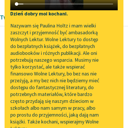
Katalog DAISY
Zgłoś brak utworu
Podkasty o książkach
Dzień dobry moi kochani.
Twórczość Jan Kochanowski
Aktualności
Narzędzia
Nazywam się Paulina Holtz i mam wielki
zaszczyt i przyjemność być ambasadorką
„Prokurator Alicja Horn”
Mapa Wolnych Lektur
Wolnych Lektur. Wolne Lektury to dostęp
do słuchania
do bezpłatnych książek, do bezpłatnych
Jan Kochanowski
Leśmianator
audiobooków i różnych publikacji. Ale oni
Modlitwa o deszcz
Byliśmy częścią AI Impact
potrzebują naszego wsparcia. Musimy nie
Przewodnik dla piszących i
Lab
tylko korzystać, ale także wspierać
czytających
Wszego dobrego
finansowo Wolne Lektury, bo bez nas nie
Zapraszamy na spotkanie
Dawca i Szafarzu
przeżyją, a my bez nich nie będziemy mieć
online z tłumaczkami
wieczny,
dostępu do fantastycznej literatury, do
literatury skandynawskiej
API
Tobie ziemia, spalona
potrzebnych materiałów, które bardzo
przez ogień słoneczny,
Spotkanie z Katarzyną
OAI-PMH
często przydają się naszym dzieciom w
Modli się dżdża...
Tunkiel w Oslo
szkołach albo nam samym w pracy, albo
Widget Wolnych Lektur
po prostu do przyjemności, jaką dają nam
102. lata temu zmarł
Czytaj więcej
książki. Także kochani, wspierajmy Wolne
Przypisy
Joseph Conrad