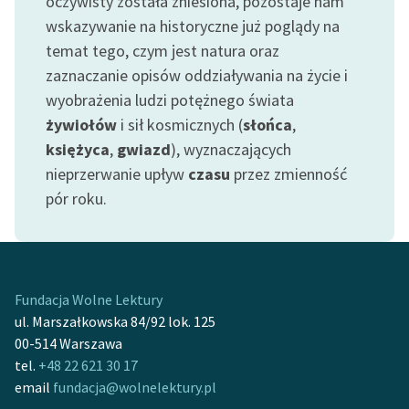
oczywisty została zniesiona, pozostaje nam
wskazywanie na historyczne już poglądy na
temat tego, czym jest natura oraz
zaznaczanie opisów oddziaływania na życie i
wyobrażenia ludzi potężnego świata
żywiołów
i sił kosmicznych (
słońca
,
księżyca
,
gwiazd
), wyznaczających
nieprzerwanie upływ
czasu
przez zmienność
pór roku.
Fundacja Wolne Lektury
ul. Marszałkowska 84/92 lok. 125
00-514 Warszawa
tel.
+48 22 621 30 17
email
fundacja@wolnelektury.pl