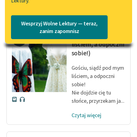
Lektury.
Katalog
Blog
Katalog w formacie PDF
Jan Kochanowski
Wesprzyj Wolne Lektury — teraz,
Na lipę (Gościu,
Lektury szkolne i klasyka
zanim zapomnisz
siądź pod mym
literatury do słuchania dla
liściem, a odpoczni
uczennic i uczniów z
sobie!)
niepełnosprawnościami
E-kolekcja lektur
Gościu, siądź pod mym
szkolnych i literatury do
liściem, a odpoczni
słuchania dla uczennic i
sobie!
uczniów z
Nie dojdzie cię tu
niepełnosprawnościami
słońce, przyrzekam ja...
Feministyczne inspiracje.
Popularyzacja
Czytaj więcej
skandynawskiej literatury
feministycznej