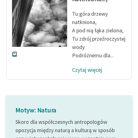
Zasady wykorzystania
Tu góra drzewy
Wolnych Lektur
natkniona,
A pod nią łąka zielona;
Logotypy
Tu zdrój przeźroczystej
Materiały promocyjne
wody
Podróżnemu dla...
Polityka prywatności
Czytaj więcej
Regulamin biblioteki
Dane fundacji i
sprawozdania finansowe
Regulamin darowizn
Motyw: Natura
Informacja o treściach
wrażliwych
Skoro dla współczesnych antropologów
opozycja między naturą a kulturą w sposób
Deklaracja dostępności