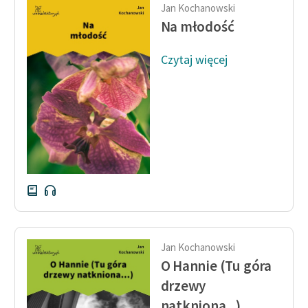
Ręce pełne poezji
Jan Kochanowski
Na młodość
Kolekcje edukacyjne
twórców przechodzących
Czytaj więcej
do domeny publicznej,
lektur szkolnych oraz
Starego Testamentu
Odkurzamy bohaterów
Szkoła Poezji Wolnych
Lektur
O nas
Kontakt
Jan Kochanowski
O projekcie
O Hannie (Tu góra
drzewy
Zespół
natkniona...)