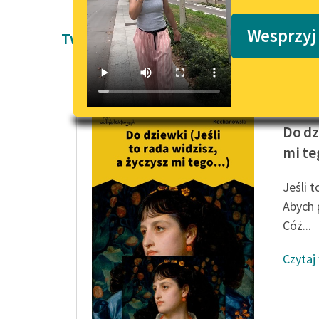
Podkasty o książkach
Wesprzyj
Twórczość Jan Kochanowski
Jan Koc
Do dz
mi teg
Jeśli t
Abych 
Cóż...
Czytaj