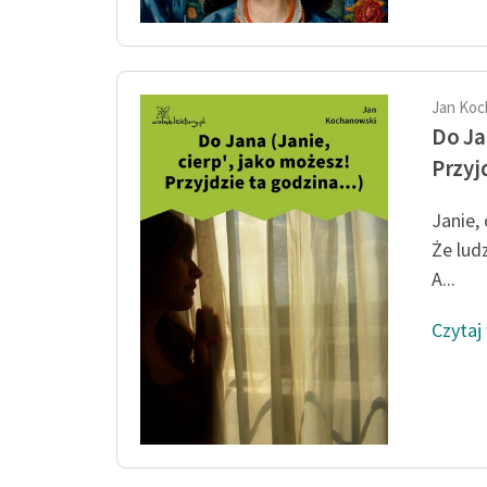
Jan Koc
Do Ja
Przyj
Janie, 
Że lud
A...
Czytaj