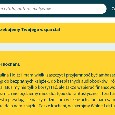
Z
rzebujemy Twojego wsparcia!
Aktualności
Narzędzia
e Lektury
„Prokurator Alicja Horn” do
Mapa Wolnych 
słuchania
irmami
Leśmianator
Byliśmy częścią AI Impact Lab
ewsletter
Przewodnik dla
i kochani.
Zapraszamy na spotkanie
czytających
nie
online z tłumaczkami
lina Holtz i mam wielki zaszczyt i przyjemność być ambasa
literatury skandynawskiej
p do bezpłatnych książek, do bezpłatnych audiobooków i różn
API
Spotkanie z Katarzyną Tunkiel
. Musimy nie tylko korzystać, ale także wspierać finansowo
ce redakcyjne
w Oslo
OAI-PMH
ez nich nie będziemy mieć dostępu do fantastycznej literatu
ęsto przydają się naszym dzieciom w szkołach albo nam sam
102. lata temu zmarł Joseph
Widget Wolnyc
Conrad
ką dają nam książki. Także kochani, wspierajmy Wolne Lektu
oru
Jan Kochanowski
✖
Przypisy
Blog