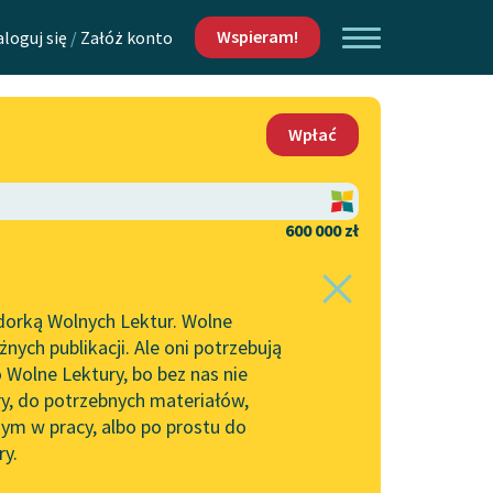
Wspieram!
aloguj się
/
Załóż konto
O nas
Wpłać
Lektur
Kontakt
O projekcie
600 000 zł
 piszących i
Zespół
dorką Wolnych Lektur. Wolne
Zasady wykorzystania
ych publikacji. Ale oni potrzebują
Wolnych Lektur
 Wolne Lektury, bo bez nas nie
Logotypy
ry, do potrzebnych materiałów,
ym w pracy, albo po prostu do
h Lektur
Materiały promocyjne
ry.
Polityka prywatności