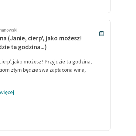
Odkurzamy bohaterów
Szkoła Poezji Wolnych Lektur
hanowski
na (Janie, cierp', jako możesz!
dzie ta godzina...)
cierp', jako możesz! Przyjdzie ta godzina,
ziom złym będzie swa zapłacona wina,
 więcej