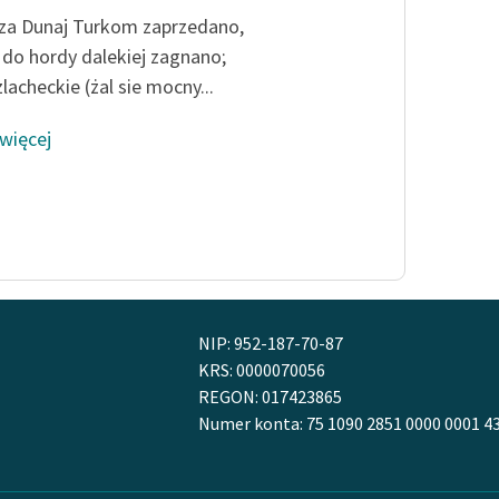
za Dunaj
Turkom zaprzedano,
 do hordy
dalekiej zagnano;
lacheckie (żal sie mocny...
 więcej
NIP: 952-187-70-87
KRS: 0000070056
REGON: 017423865
Numer konta: 75 1090 2851 0000 0001 4