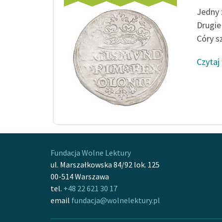
Jedny 
Drugie
Córy sz
Czytaj
Fundacja Wolne Lektury
ul. Marszałkowska 84/92 lok. 125
00-514 Warszawa
tel.
+48 22 621 30 17
email
fundacja@wolnelektury.pl