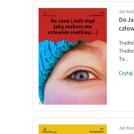
Jan Koc
Do Ja
człow
Trudno
Trudno,
To...
Czytaj
Jan Koc