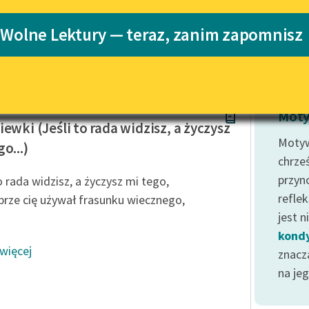
Katalog
 Wolne Lektury — teraz, zanim zapomnisz
Katalog w for
Lektury szkolne i klasyka
literatury do słuchania dla
uczennic i uczniów z
niepełnosprawnościami
hanowski
E-kolekcja lektur szkolnych i
Moty
literatury do słuchania dla
iewki (Jeśli to rada widzisz, a życzysz
uczennic i uczniów z
Motyw
o...)
niepełnosprawnościami
chrześ
Feministyczne inspiracje.
przyno
o rada widzisz, a życzysz mi tego,
Popularyzacja skandynawskiej
reflek
prze cię używał frasunku wiecznego,
literatury feministycznej
jest 
Ręce pełne poezji
kondy
 więcej
znaczą
Kolekcje edukacyjne twórców
przechodzących do domeny
na je
publicznej, lektur szkolnych
oraz Starego Testamentu