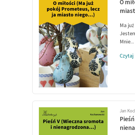
O mił
miast
Ma już
Jestem
Mnie...
Czytaj
Jan Koc
Pieśń
niena