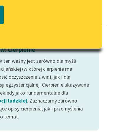
Regulamin biblioteki
macie PDF
Dane fundacji i sprawozdania
finansowe
Regulamin darowizn
Informacja o treściach
w: Cierpienie
wrażliwych
 ten ważny jest zarówno dla myśli
Deklaracja dostępności
cijańskiej (w której cierpienie ma
sić oczyszczenie z win), jak i dla
sji egzystencjalnej. Cierpienie ukazywane
niekiedy jako fundamentalne dla
cji ludzkiej
. Zaznaczamy zarówno
ce opisy cierpienia, jak i przemyślenia
go temat.