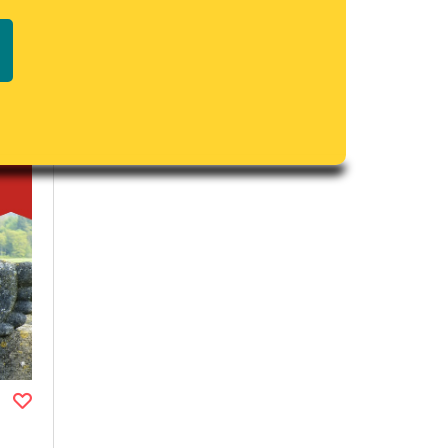
Regulamin biblioteki
macie PDF
Dane fundacji i sprawozdania
finansowe
Regulamin darowizn
Informacja o treściach
wrażliwych
Deklaracja dostępności