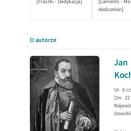
[Fraszki - Dedykacja]
[Laments - Mo
dedication]
O autorze
Jan
I tak we łbie rozu
Koc
trzeźwiu niewiele,
A ostatek chcą zal
Ur.
6 c
Zm.
22
miłe...
Najważn
Dawid
Jan Kochanowski, Pieśni, 
Pieśń XVIII (Czołem za cz