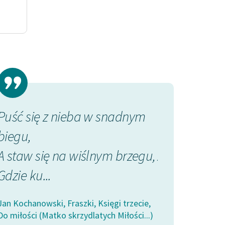
Puść się z nieba w snadnym
I tak we łbi
biegu,
trzeźwiu niew
A staw się na wiślnym brzegu,
A ostatek ch
Gdzie ku...
miłe...
Jan Kochanowski, Fraszki, Księgi trzecie,
Jan Kochanowski, 
Do miłości (Matko skrzydlatych Miłości...)
Pieśń XVIII (Czoł