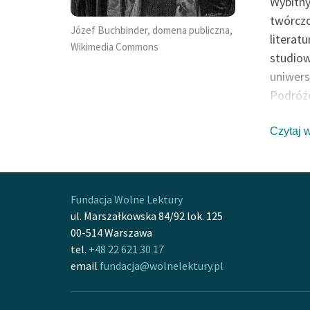
Wybitny
panie sąsiedzie...)
twórczo
Józef Buchbinder, domena publiczna,
literat
Wikimedia Commons
studiow
uniwers
Podróżo
Plejady
Myszko
Czytaj 
Augusta
1575 r. 
stała s
Fundacja Wolne Lektury
Zmarł n
ul. Marszałkowska 84/92 lok. 125
Stefan B
00-514 Warszawa
autor: 
tel.
+48 22 621 30 17
email
fundacja@wolnelektury.pl