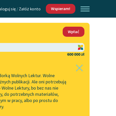
Wspieram!
aloguj się
/
Załóż konto
O nas
Wpłać
Lektur
Kontakt
O projekcie
600 000 zł
 piszących i
Zespół
dorką Wolnych Lektur. Wolne
Zasady wykorzystania
ych publikacji. Ale oni potrzebują
Wolnych Lektur
 Wolne Lektury, bo bez nas nie
Logotypy
ry, do potrzebnych materiałów,
ym w pracy, albo po prostu do
h Lektur
Materiały promocyjne
ry.
rtuj:
najpopularniejsze
alfabetycznie
Polityka prywatności