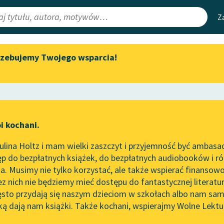
Z
rzebujemy Twojego wsparcia!
Aktualności
Narzędzia
e Lektury
Spotkanie z Katarzyną Tunkiel
Mapa Wolnych 
w Oslo
irmami
Leśmianator
Wolne Lektury na 32.
ewsletter
Przewodnik dla
Pol’and’Rock Festivalu
i kochani.
czytających
„Kochanek Lady Chatterley”
lina Holtz i mam wielki zaszczyt i przyjemność być ambasa
do słuchania na Wolnych
p do bezpłatnych książek, do bezpłatnych audiobooków i różn
Lekturach
API
. Musimy nie tylko korzystać, ale także wspierać finansowo
ce redakcyjne
Nowy audiobook – „Marzenie
OAI-PMH
ez nich nie będziemy mieć dostępu do fantastycznej literatu
o Oriencie” Sophie Elkan
ęsto przydają się naszym dzieciom w szkołach albo nam sam
Widget Wolnyc
Kolekcja Nadwyraz.com x
ką dają nam książki. Także kochani, wspierajmy Wolne Lektu
oru
So
Dedykacja
✖
Wolne Lektury – idealna na
Przypisy
lato