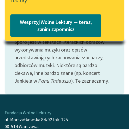
Lektury.
Katalog
Blog
Katalog w formacie PDF
Wesprzyj Wolne Lektury — teraz,
Lektury szkolne i klasyka
zanim zapomnisz
Motyw: Muzyka
literatury do słuchania dla
Sporo jest w tekstach literackich obrazów
uczennic i uczniów z
niepełnosprawnościami
wykonywania muzyki oraz opisów
przedstawiających zachowania słuchaczy,
E-kolekcja lektur
odbiorców muzyki. Niektóre są bardzo
szkolnych i literatury do
ciekawe, inne bardzo znane (np. koncert
słuchania dla uczennic i
Jankiela w
Panu Tadeuszu
). Te zaznaczamy.
uczniów z
niepełnosprawnościami
Feministyczne inspiracje.
Popularyzacja
Fundacja Wolne Lektury
skandynawskiej literatury
ul. Marszałkowska 84/92 lok. 125
feministycznej
00-514 Warszawa