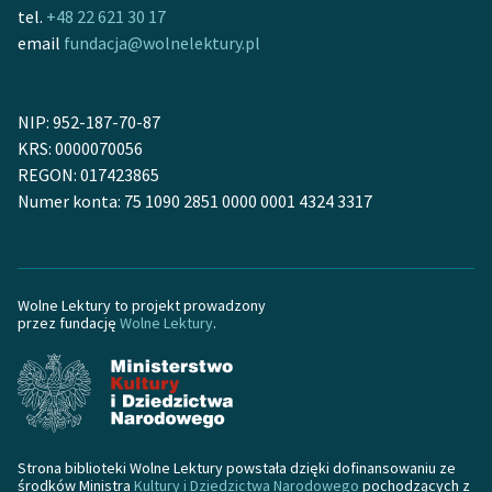
Ręce pełne poezji
tel.
+48 22 621 30 17
email
fundacja@wolnelektury.pl
Kolekcje edukacyjne
twórców przechodzących
do domeny publicznej,
NIP: 952-187-70-87
lektur szkolnych oraz
KRS: 0000070056
Starego Testamentu
REGON: 017423865
Numer konta: 75 1090 2851 0000 0001 4324 3317
Odkurzamy bohaterów
Szkoła Poezji Wolnych
Lektur
Wolne Lektury to projekt prowadzony
O nas
przez fundację
Wolne Lektury
.
Kontakt
O projekcie
Zespół
Strona biblioteki Wolne Lektury powstała dzięki dofinansowaniu ze
środków Ministra
Kultury i Dziedzictwa Narodowego
pochodzących z