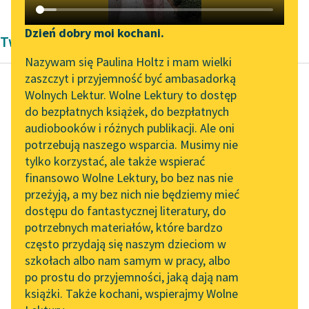
Katalog DAISY
Zgłoś brak utworu
Podkasty o książkach
Dzień dobry moi kochani.
Twórczość Hugo von Hofmannsthala
Aktualności
Narzędzia
Nazywam się Paulina Holtz i mam wielki
zaszczyt i przyjemność być ambasadorką
„Prokurator Alicja Horn”
Mapa Wolnych Lektur
Wolnych Lektur. Wolne Lektury to dostęp
do słuchania
do bezpłatnych książek, do bezpłatnych
Hugo von Hofmannsthal
Leśmianator
audiobooków i różnych publikacji. Ale oni
Przeżycie
Byliśmy częścią AI Impact
potrzebują naszego wsparcia. Musimy nie
Przewodnik dla piszących i
Lab
tylko korzystać, ale także wspierać
czytających
A całość
finansowo Wolne Lektury, bo bez nas nie
Zapraszamy na spotkanie
sute, głębokie
przeżyją, a my bez nich nie będziemy mieć
online z tłumaczkami
wypełniało tlenie
dostępu do fantastycznej literatury, do
literatury skandynawskiej
API
smętnej muzyki. I
potrzebnych materiałów, które bardzo
otom ja wiedział,
Spotkanie z Katarzyną
OAI-PMH
często przydają się naszym dzieciom w
choć nie pojmuję...
Tunkiel w Oslo
szkołach albo nam samym w pracy, albo
Widget Wolnych Lektur
po prostu do przyjemności, jaką dają nam
102. lata temu zmarł
Czytaj więcej
książki. Także kochani, wspierajmy Wolne
Przypisy
Joseph Conrad