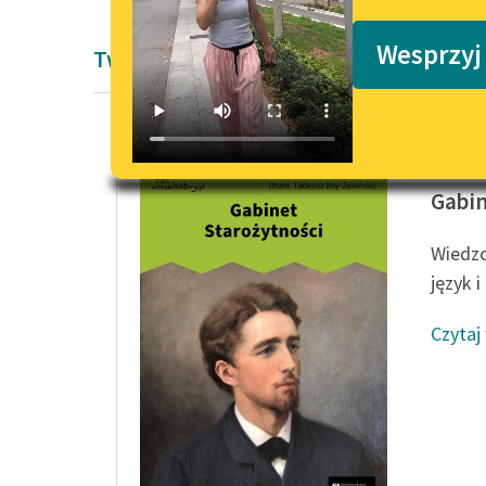
Podkasty o książkach
Wesprzyj
Twórczość Honoré de Balzaca
Honoré 
Gabin
Wiedzc
język 
Czytaj