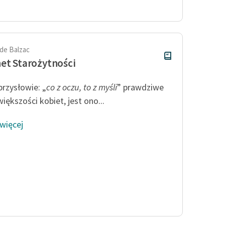
Odkurzamy bohaterów
Szkoła Poezji Wolnych Lektur
de Balzac
et Starożytności
przysłowie: „
co z oczu, to z myśli
” prawdziwe
większości kobiet, jest ono...
 więcej