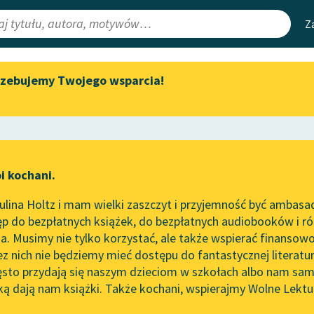
Z
rzebujemy Twojego wsparcia!
Aktualności
Narzędzia
e Lektury
„Prokurator Alicja Horn” do
Mapa Wolnych 
słuchania
irmami
Leśmianator
Byliśmy częścią AI Impact Lab
ewsletter
Przewodnik dla
i kochani.
Zapraszamy na spotkanie
czytających
online z tłumaczkami
lina Holtz i mam wielki zaszczyt i przyjemność być ambasa
literatury skandynawskiej
p do bezpłatnych książek, do bezpłatnych audiobooków i różn
API
Spotkanie z Katarzyną Tunkiel
. Musimy nie tylko korzystać, ale także wspierać finansowo
ce redakcyjne
w Oslo
OAI-PMH
ez nich nie będziemy mieć dostępu do fantastycznej literatu
ęsto przydają się naszym dzieciom w szkołach albo nam sam
102. lata temu zmarł Joseph
Widget Wolnyc
Conrad
ką dają nam książki. Także kochani, wspierajmy Wolne Lektu
oru
Honoré de Balzac
✖
Przypisy
Blog