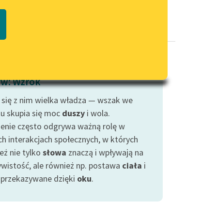
Regulamin biblioteki
macie PDF
Dane fundacji i sprawozdania
finansowe
Regulamin darowizn
Informacja o treściach
w: Wzrok
wrażliwych
 się z nim wielka władza — wszak we
Deklaracja dostępności
u skupia się moc
duszy
i wola.
zenie często odgrywa ważną rolę w
ch interakcjach społecznych, w których
eż nie tylko
słowa
znaczą i wpływają na
ywistość, ale również np. postawa
ciała
i
i przekazywane dzięki
oku
.