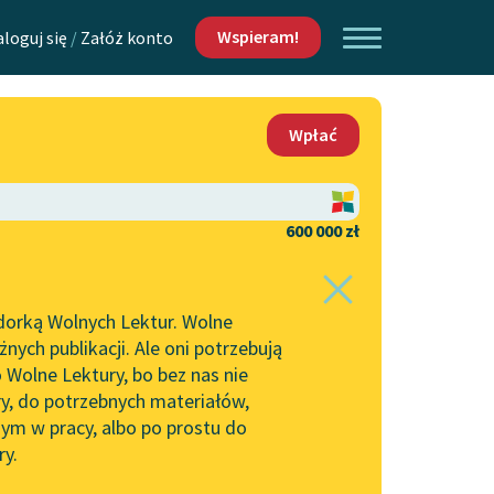
Wspieram!
aloguj się
/
Załóż konto
O nas
Wpłać
Lektur
Kontakt
O projekcie
600 000 zł
 piszących i
Zespół
dorką Wolnych Lektur. Wolne
Zasady wykorzystania
ych publikacji. Ale oni potrzebują
Wolnych Lektur
 Wolne Lektury, bo bez nas nie
Logotypy
ry, do potrzebnych materiałów,
ym w pracy, albo po prostu do
h Lektur
Materiały promocyjne
ry.
Polityka prywatności