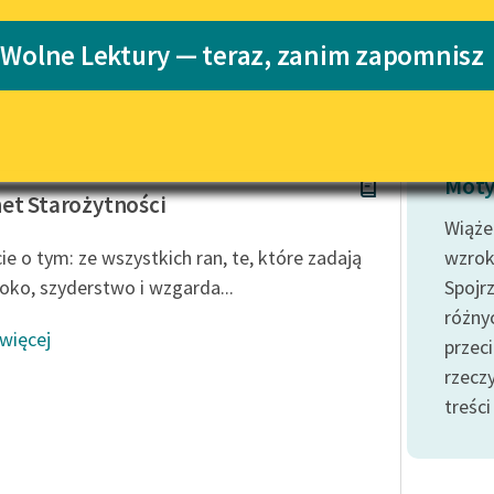
Katalog
 Wolne Lektury — teraz, zanim zapomnisz
Katalog w for
Lektury szkolne i klasyka
literatury do słuchania dla
uczennic i uczniów z
niepełnosprawnościami
de Balzac
E-kolekcja lektur szkolnych i
Moty
literatury do słuchania dla
et Starożytności
uczennic i uczniów z
Wiąże
niepełnosprawnościami
ie o tym: ze wszystkich ran, te, które zadają
wzrok
Feministyczne inspiracje.
i oko, szyderstwo i wzgarda...
Spojr
Popularyzacja skandynawskiej
różny
literatury feministycznej
 więcej
przeci
Ręce pełne poezji
rzecz
treśc
Kolekcje edukacyjne twórców
przechodzących do domeny
publicznej, lektur szkolnych
oraz Starego Testamentu