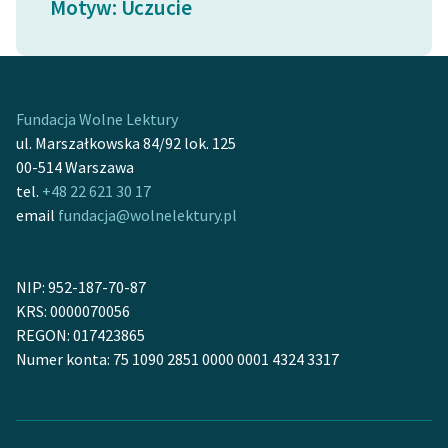
Motyw: Uczucie
Ręce pełne poezji
Kolekcje edukacyjne
twórców przechodzących
do domeny publicznej,
Fundacja Wolne Lektury
lektur szkolnych oraz
ul. Marszałkowska 84/92 lok. 125
Starego Testamentu
00-514 Warszawa
Odkurzamy bohaterów
tel.
+48 22 621 30 17
email
fundacja@wolnelektury.pl
Szkoła Poezji Wolnych
Lektur
NIP: 952-187-70-87
O nas
KRS: 0000070056
REGON: 017423865
Kontakt
Numer konta: 75 1090 2851 0000 0001 4324 3317
O projekcie
Zespół