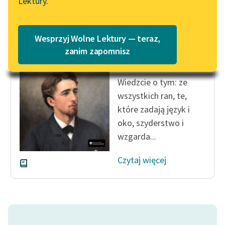
Lektury.
Katalog
Blog
Katalog w formacie PDF
Honoré de Balzac
Wesprzyj Wolne Lektury — teraz,
Gabinet
Lektury szkolne i klasyka
zanim zapomnisz
Starożytności
literatury do słuchania dla
uczennic i uczniów z
Wiedzcie o tym: ze
niepełnosprawnościami
wszystkich ran, te,
E-kolekcja lektur
które zadają język i
szkolnych i literatury do
oko, szyderstwo i
słuchania dla uczennic i
wzgarda...
uczniów z
niepełnosprawnościami
Czytaj więcej
Feministyczne inspiracje.
Popularyzacja
skandynawskiej literatury
feministycznej