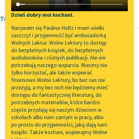
Katalog DAISY
Zgłoś brak utworu
Podkasty o książkach
Dzień dobry moi kochani.
Twórczość Honoré de Balzaca
Aktualności
Narzędzia
Nazywam się Paulina Holtz i mam wielki
zaszczyt i przyjemność być ambasadorką
„Prokurator Alicja Horn”
Mapa Wolnych Lektur
Wolnych Lektur. Wolne Lektury to dostęp
do słuchania
do bezpłatnych książek, do bezpłatnych
Honoré de Balzac
Leśmianator
audiobooków i różnych publikacji. Ale oni
Gabinet
Byliśmy częścią AI Impact
potrzebują naszego wsparcia. Musimy nie
Przewodnik dla piszących i
Starożytności
Lab
tylko korzystać, ale także wspierać
czytających
finansowo Wolne Lektury, bo bez nas nie
Zapraszamy na spotkanie
W Paryżu ludzie to
przeżyją, a my bez nich nie będziemy mieć
online z tłumaczkami
systemy; na prowincji
dostępu do fantastycznej literatury, do
literatury skandynawskiej
API
systemy to ludzie i to
potrzebnych materiałów, które bardzo
ludzie nieustannie
Spotkanie z Katarzyną
OAI-PMH
często przydają się naszym dzieciom w
Tunkiel w Oslo
roznamiętnieni...
szkołach albo nam samym w pracy, albo
Widget Wolnych Lektur
po prostu do przyjemności, jaką dają nam
102. lata temu zmarł
Czytaj więcej
książki. Także kochani, wspierajmy Wolne
Przypisy
Joseph Conrad