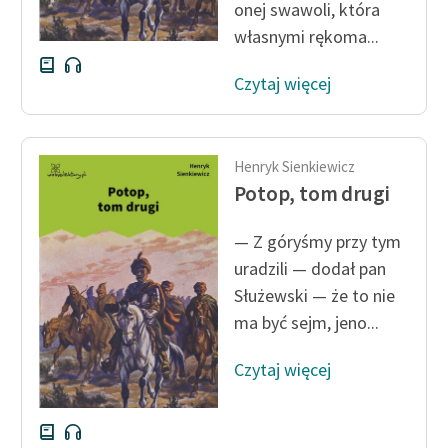
onej swawoli, która
własnymi rękoma...
Czytaj więcej
Henryk Sienkiewicz
Potop, tom drugi
— Z góryśmy przy tym
uradzili — dodał pan
Służewski — że to nie
ma być sejm, jeno...
Czytaj więcej