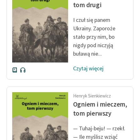
Ręce pełne poezji
tom drugi
Kolekcje edukacyjne
I czuł się panem
twórców przechodzących
Ukrainy. Zaporoże
do domeny publicznej,
stało przy nim, bo
lektur szkolnych oraz
nigdy pod niczyją
Starego Testamentu
buławą nie...
Odkurzamy bohaterów
Czytaj więcej
Szkoła Poezji Wolnych
Lektur
O nas
Henryk Sienkiewicz
Ogniem i mieczem,
Kontakt
tom pierwszy
O projekcie
— Tuhaj-beju! — rzekł.
Zespół
— Ile myślisz wziąć