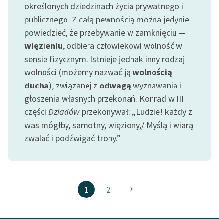
określonych dziedzinach życia prywatnego i
publicznego. Z całą pewnością można jedynie
powiedzieć, że przebywanie w zamknięciu —
więzieniu
, odbiera człowiekowi wolność w
sensie fizycznym. Istnieje jednak inny rodzaj
wolności (możemy nazwać ją
wolnością
ducha
), związanej z
odwagą
wyznawania i
głoszenia własnych przekonań. Konrad w III
części
Dziadów
przekonywał: „Ludzie! każdy z
was mógłby, samotny, więziony,/ Myślą i wiarą
zwalać i podźwigać trony.”
1
2