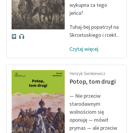
wykupna za tego
Zasady wykorzystania
jeńca?
Wolnych Lektur
Tuhaj-bej popatrzył na
Logotypy
Skrzetuskiego i rzekł...
Materiały promocyjne
Czytaj więcej
Polityka prywatności
Regulamin biblioteki
Henryk Sienkiewicz
Dane fundacji i
Potop, tom drugi
sprawozdania finansowe
— Nie przeciw
Regulamin darowizn
starodawnym
Informacja o treściach
wolnościom się
wrażliwych
oponuję — mówił
prymas — ale przeciw
Deklaracja dostępności