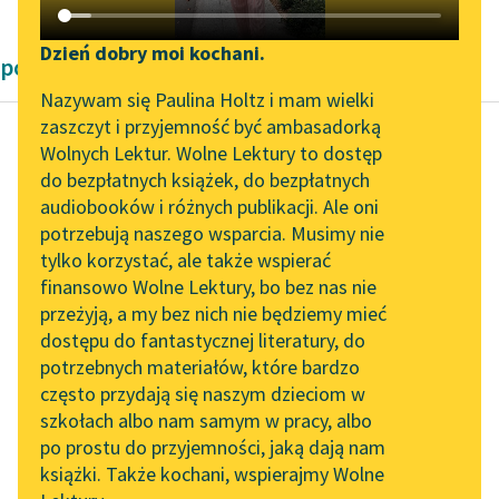
Katalog DAISY
Zgłoś brak utworu
Podkasty o książkach
Dzień dobry moi kochani.
powieści historyczne Henryka Sienkiewicza
Aktualności
Narzędzia
Nazywam się Paulina Holtz i mam wielki
zaszczyt i przyjemność być ambasadorką
„Prokurator Alicja Horn”
Mapa Wolnych Lektur
Wolnych Lektur. Wolne Lektury to dostęp
do słuchania
do bezpłatnych książek, do bezpłatnych
Henryk Sienkiewicz
Leśmianator
audiobooków i różnych publikacji. Ale oni
Ogniem i mieczem,
Byliśmy częścią AI Impact
potrzebują naszego wsparcia. Musimy nie
Przewodnik dla piszących i
tom drugi
Lab
tylko korzystać, ale także wspierać
czytających
finansowo Wolne Lektury, bo bez nas nie
Zapraszamy na spotkanie
Co ty mnie uczyniła, ne
przeżyją, a my bez nich nie będziemy mieć
online z tłumaczkami
znaju, ale to znaju, że
dostępu do fantastycznej literatury, do
literatury skandynawskiej
API
jeśli ja tobie
potrzebnych materiałów, które bardzo
nieszczęście, to...
Spotkanie z Katarzyną
OAI-PMH
często przydają się naszym dzieciom w
Tunkiel w Oslo
szkołach albo nam samym w pracy, albo
Widget Wolnych Lektur
Czytaj więcej
po prostu do przyjemności, jaką dają nam
102. lata temu zmarł
książki. Także kochani, wspierajmy Wolne
Przypisy
Joseph Conrad