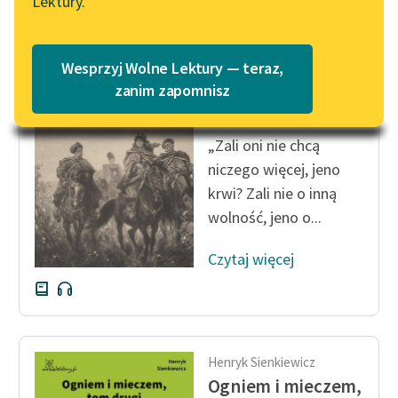
Lektury.
Katalog
Blog
Katalog w formacie PDF
Henryk Sienkiewicz
Wesprzyj Wolne Lektury — teraz,
Ogniem i mieczem,
Lektury szkolne i klasyka
zanim zapomnisz
tom drugi
literatury do słuchania dla
uczennic i uczniów z
„Zali oni nie chcą
niepełnosprawnościami
niczego więcej, jeno
E-kolekcja lektur
krwi? Zali nie o inną
szkolnych i literatury do
wolność, jeno o...
słuchania dla uczennic i
uczniów z
Czytaj więcej
niepełnosprawnościami
Feministyczne inspiracje.
Popularyzacja
skandynawskiej literatury
Henryk Sienkiewicz
feministycznej
Ogniem i mieczem,