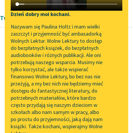
Katalog DAISY
Zgłoś brak utworu
Podkasty o książkach
Dzień dobry moi kochani.
Twórczość Henryka Sienkiewicza
Aktualności
Narzędzia
Nazywam się Paulina Holtz i mam wielki
zaszczyt i przyjemność być ambasadorką
Spotkanie z Katarzyną
Mapa Wolnych Lektur
Wolnych Lektur. Wolne Lektury to dostęp
Tunkiel w Oslo
do bezpłatnych książek, do bezpłatnych
Henryk Sienkiewicz
Leśmianator
audiobooków i różnych publikacji. Ale oni
Listy z Afryki
Wolne Lektury na 32.
potrzebują naszego wsparcia. Musimy nie
Przewodnik dla piszących i
Pol’and’Rock Festivalu
tylko korzystać, ale także wspierać
czytających
Wsiedliśmy do łodzi
finansowo Wolne Lektury, bo bez nas nie
„Kochanek Lady
właśnie, gdy słońce
przeżyją, a my bez nich nie będziemy mieć
Chatterley” do słuchania
wyjrzało od strony
dostępu do fantastycznej literatury, do
na Wolnych Lekturach
API
Bagamoyo na
potrzebnych materiałów, które bardzo
widnokrąg. Dzień czynił
Nowy audiobook –
OAI-PMH
często przydają się naszym dzieciom w
się...
„Marzenie o Oriencie”
szkołach albo nam samym w pracy, albo
Widget Wolnych Lektur
Sophie Elkan
po prostu do przyjemności, jaką dają nam
Czytaj więcej
książki. Także kochani, wspierajmy Wolne
Przypisy
Kolekcja Nadwyraz.com x