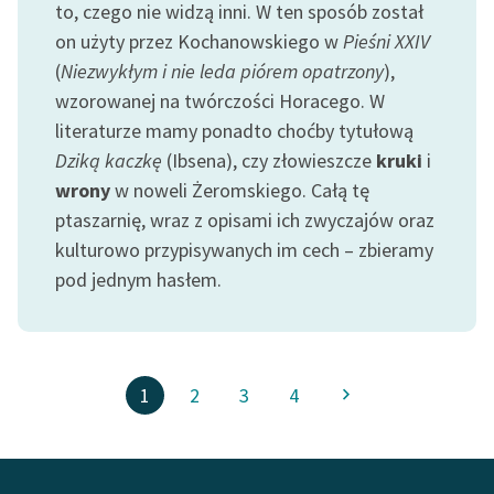
to, czego nie widzą inni. W ten sposób został
on użyty przez Kochanowskiego w
Pieśni XXIV
(
Niezwykłym i nie leda piórem opatrzony
),
wzorowanej na twórczości Horacego. W
literaturze mamy ponadto choćby tytułową
Dziką kaczkę
(Ibsena), czy złowieszcze
kruki
i
wrony
w noweli Żeromskiego. Całą tę
ptaszarnię, wraz z opisami ich zwyczajów oraz
kulturowo przypisywanych im cech – zbieramy
pod jednym hasłem.
1
2
3
4