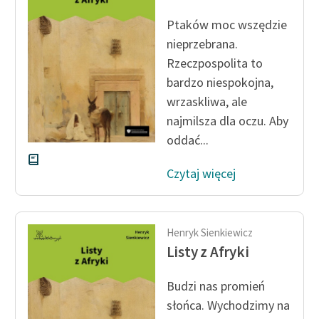
feministycznej
Ptaków moc wszędzie
Ręce pełne poezji
nieprzebrana.
Rzeczpospolita to
Kolekcje edukacyjne
bardzo niespokojna,
twórców przechodzących
wrzaskliwa, ale
do domeny publicznej,
najmilsza dla oczu. Aby
lektur szkolnych oraz
oddać...
Starego Testamentu
Odkurzamy bohaterów
Czytaj więcej
Szkoła Poezji Wolnych
Lektur
Henryk Sienkiewicz
O nas
Listy z Afryki
Kontakt
Budzi nas promień
O projekcie
słońca. Wychodzimy na