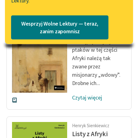
Lektury.
Wolne Lektury – idealna na
Katalog
lato
Katalog w formacie PDF
Henryk Sienkiewicz
Blog
Wesprzyj Wolne Lektury — teraz,
Listy z Afryki
zanim zapomnisz
Do najpiękniejszych
Lektury szkolne i klasyka
ptaków w tej części
literatury do słuchania dla
Afryki należą tak
uczennic i uczniów z
zwane przez
niepełnosprawnościami
misjonarzy „wdowy”.
E-kolekcja lektur
Drobne ich...
szkolnych i literatury do
słuchania dla uczennic i
Czytaj więcej
uczniów z
niepełnosprawnościami
Feministyczne inspiracje.
Henryk Sienkiewicz
Popularyzacja
Listy z Afryki
skandynawskiej literatury