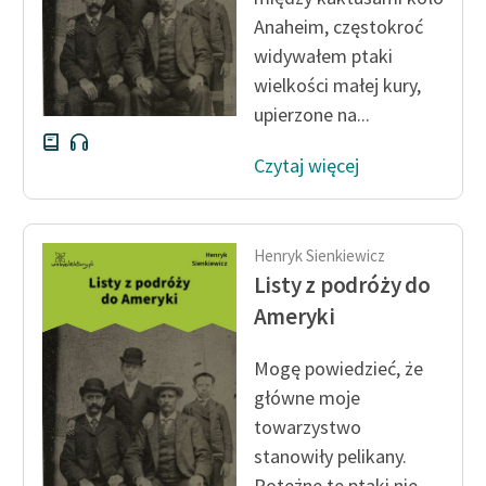
Anaheim, częstokroć
widywałem ptaki
wielkości małej kury,
upierzone na...
Czytaj więcej
Henryk Sienkiewicz
Listy z podróży do
Ameryki
Mogę powiedzieć, że
główne moje
towarzystwo
stanowiły pelikany.
Potężne te ptaki nie