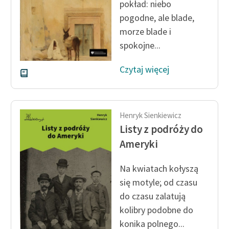
pokład: niebo
Zespół
pogodne, ale blade,
morze blade i
spokojne...
Zasady wykorzystania
Wolnych Lektur
Czytaj więcej
Logotypy
Materiały promocyjne
Henryk Sienkiewicz
Polityka prywatności
Listy z podróży do
Regulamin biblioteki
Ameryki
Dane fundacji i
Na kwiatach kołyszą
sprawozdania finansowe
się motyle; od czasu
Regulamin darowizn
do czasu zalatują
kolibry podobne do
Informacja o treściach
konika polnego...
wrażliwych