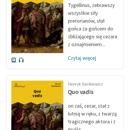
Tygellinus, zebrawszy
wszystkie siły
pretorianów, słał
gońca za gońcem do
zbliżającego się cezara
z oznajmieniem...
Czytaj więcej
Henryk Sienkiewicz
Quo vadis
on zaś, cezar, stał z
lutnią w ręku, z twarzą
tragicznego aktora i z
myślą...