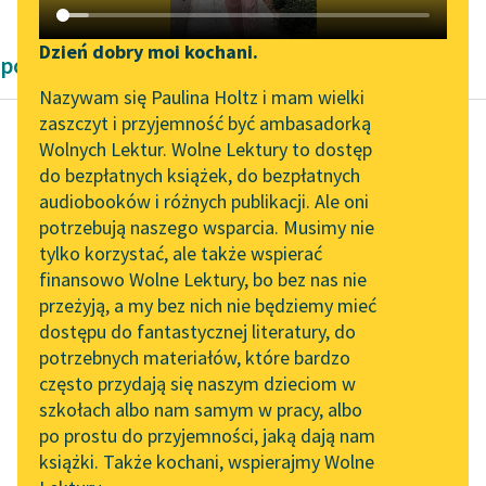
Katalog DAISY
Zgłoś brak utworu
Podkasty o książkach
Dzień dobry moi kochani.
powieści historyczne Henryka Sienkiewicza
Aktualności
Narzędzia
Nazywam się Paulina Holtz i mam wielki
zaszczyt i przyjemność być ambasadorką
„Prokurator Alicja Horn”
Mapa Wolnych Lektur
Wolnych Lektur. Wolne Lektury to dostęp
do słuchania
do bezpłatnych książek, do bezpłatnych
Henryk Sienkiewicz
Leśmianator
audiobooków i różnych publikacji. Ale oni
Pan Wołodyjowski
Byliśmy częścią AI Impact
potrzebują naszego wsparcia. Musimy nie
Przewodnik dla piszących i
Lab
tylko korzystać, ale także wspierać
czytających
Krzysia wróciła dopiero
finansowo Wolne Lektury, bo bez nas nie
Zapraszamy na spotkanie
w południe, a
przeżyją, a my bez nich nie będziemy mieć
online z tłumaczkami
wróciwszy znalazła
dostępu do fantastycznej literatury, do
literatury skandynawskiej
API
znamienitego gościa:
potrzebnych materiałów, które bardzo
był to ksiądz
Spotkanie z Katarzyną
OAI-PMH
często przydają się naszym dzieciom w
podkanclerzy
Tunkiel w Oslo
szkołach albo nam samym w pracy, albo
Widget Wolnych Lektur
Olszowski...
po prostu do przyjemności, jaką dają nam
102. lata temu zmarł
książki. Także kochani, wspierajmy Wolne
Przypisy
Joseph Conrad
Czytaj więcej