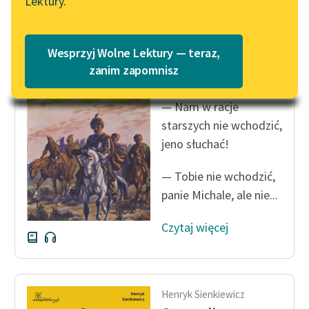
Lektury.
Katalog
Blog
Katalog w formacie PDF
Wesprzyj Wolne Lektury — teraz,
Henryk Sienkiewicz
Lektury szkolne i klasyka
zanim zapomnisz
Potop, tom drugi
literatury do słuchania dla
uczennic i uczniów z
— Nam w racje
niepełnosprawnościami
starszych nie wchodzić,
jeno słuchać!
E-kolekcja lektur
szkolnych i literatury do
— Tobie nie wchodzić,
słuchania dla uczennic i
panie Michale, ale nie...
uczniów z
niepełnosprawnościami
Czytaj więcej
Feministyczne inspiracje.
Popularyzacja
skandynawskiej literatury
feministycznej
Henryk Sienkiewicz