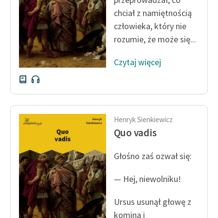
chciał z namiętnością
Zasady wykorzystania
człowieka, który nie
Wolnych Lektur
rozumie, że może się...
Logotypy
Czytaj więcej
Materiały promocyjne
Polityka prywatności
Regulamin biblioteki
Henryk Sienkiewicz
Dane fundacji i
Quo vadis
sprawozdania finansowe
Głośno zaś ozwał się:
Regulamin darowizn
— Hej, niewolniku!
Informacja o treściach
wrażliwych
Ursus usunął głowę z
Deklaracja dostępności
komina i