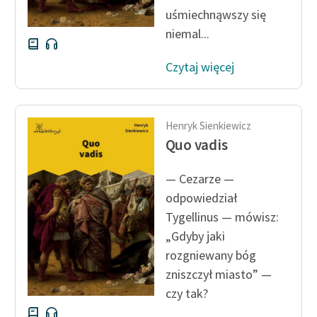
uśmiechnąwszy się
niemal...
Czytaj więcej
Henryk Sienkiewicz
Quo vadis
— Cezarze —
odpowiedział
Tygellinus — mówisz:
„Gdyby jaki
rozgniewany bóg
zniszczył miasto” —
czy tak?