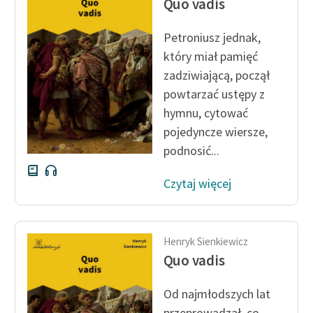
Quo vadis
Ręce pełne poezji
Kolekcje edukacyjne
Petroniusz jednak,
twórców przechodzących
który miał pamięć
do domeny publicznej,
zadziwiającą, począł
lektur szkolnych oraz
powtarzać ustępy z
Starego Testamentu
hymnu, cytować
Odkurzamy bohaterów
pojedyncze wiersze,
podnosić...
Szkoła Poezji Wolnych
Lektur
Czytaj więcej
O nas
Kontakt
Henryk Sienkiewicz
Quo vadis
O projekcie
Zespół
Od najmłodszych lat
przeprowadzał, co