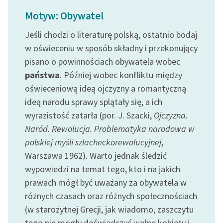
Motyw: Obywatel
Jeśli chodzi o literaturę polską, ostatnio bodaj
w oświeceniu w sposób składny i przekonujący
pisano o powinnościach obywatela wobec
państwa
. Później wobec konfliktu między
oświeceniową ideą ojczyzny a romantyczną
ideą narodu sprawy splątały się, a ich
wyrazistość zatarła (por. J. Szacki,
Ojczyzna.
Naród. Rewolucja. Problematyka narodowa w
polskiej myśli szlacheckorewolucyjnej
,
Warszawa 1962). Warto jednak śledzić
wypowiedzi na temat tego, kto i na jakich
prawach mógł być uważany za obywatela w
różnych czasach oraz różnych społecznościach
(w starożytnej Grecji, jak wiadomo, zaszczytu
tego nie mogły doświadczyć wolne kobiety i