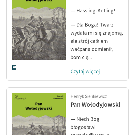
feministycznej
— Hassling-Ketling!
Ręce pełne poezji
— Dla Boga! Twarz
Kolekcje edukacyjne
wydała mi się znajomą,
twórców przechodzących
ale strój całkiem
do domeny publicznej,
waćpana odmienił,
lektur szkolnych oraz
bom cię...
Starego Testamentu
Czytaj więcej
Odkurzamy bohaterów
Szkoła Poezji Wolnych
Lektur
Henryk Sienkiewicz
O nas
Pan Wołodyjowski
Kontakt
— Niech Bóg
błogosławi
O projekcie