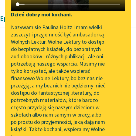
Katalog DAISY
Zgłoś brak utworu
Podkasty o książkach
Dzień dobry moi kochani.
Epika Henryka Sienkiewicza
Aktualności
Narzędzia
Nazywam się Paulina Holtz i mam wielki
zaszczyt i przyjemność być ambasadorką
Spotkanie z Katarzyną
Mapa Wolnych Lektur
Wolnych Lektur. Wolne Lektury to dostęp
Tunkiel w Oslo
do bezpłatnych książek, do bezpłatnych
Henryk Sienkiewicz
Leśmianator
audiobooków i różnych publikacji. Ale oni
Pan Wołodyjowski
Wolne Lektury na 32.
potrzebują naszego wsparcia. Musimy nie
Przewodnik dla piszących i
Pol’and’Rock Festivalu
tylko korzystać, ale także wspierać
czytających
— Jan nie może jechać,
finansowo Wolne Lektury, bo bez nas nie
„Kochanek Lady
bo do kapturu obran,
przeżyją, a my bez nich nie będziemy mieć
Chatterley” do słuchania
spraw zaś będzie siła,
dostępu do fantastycznej literatury, do
na Wolnych Lekturach
API
jako że po...
potrzebnych materiałów, które bardzo
Nowy audiobook –
OAI-PMH
często przydają się naszym dzieciom w
Czytaj więcej
„Marzenie o Oriencie”
szkołach albo nam samym w pracy, albo
Widget Wolnych Lektur
Sophie Elkan
po prostu do przyjemności, jaką dają nam
książki. Także kochani, wspierajmy Wolne
Przypisy
Kolekcja Nadwyraz.com x