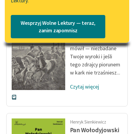
Lektury.
Wolne Lektury – idealna na
Katalog
lato
Katalog w formacie PDF
Henryk Sienkiewicz
Blog
Wesprzyj Wolne Lektury — teraz,
Pan Wołodyjowski
zanim zapomnisz
— Wielki Boże! —
Lektury szkolne i klasyka
mówił — niezbadane
literatury do słuchania dla
Twoje wyroki i jeśli
uczennic i uczniów z
tego zdrajcy piorunem
niepełnosprawnościami
w kark nie trzaśniesz...
E-kolekcja lektur
szkolnych i literatury do
Czytaj więcej
słuchania dla uczennic i
uczniów z
niepełnosprawnościami
Feministyczne inspiracje.
Henryk Sienkiewicz
Popularyzacja
Pan Wołodyjowski
skandynawskiej literatury