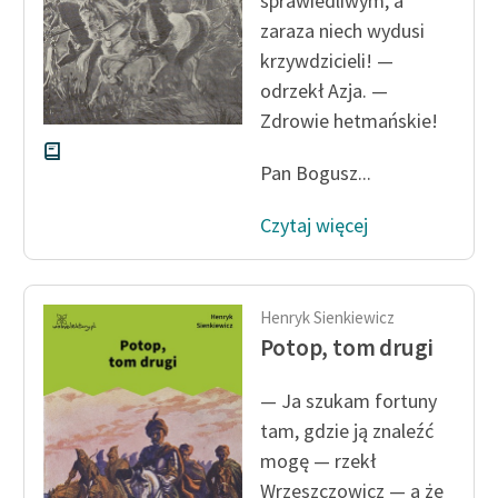
sprawiedliwym, a
Zespół
zaraza niech wydusi
krzywdzicieli! —
odrzekł Azja. —
Zasady wykorzystania
Zdrowie hetmańskie!
Wolnych Lektur
Logotypy
Pan Bogusz...
Materiały promocyjne
Czytaj więcej
Polityka prywatności
Regulamin biblioteki
Henryk Sienkiewicz
Potop, tom drugi
Dane fundacji i
sprawozdania finansowe
— Ja szukam fortuny
Regulamin darowizn
tam, gdzie ją znaleźć
mogę — rzekł
Informacja o treściach
Wrzeszczowicz — a że
wrażliwych