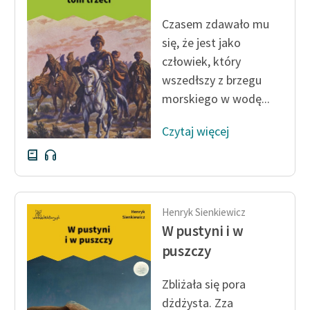
Ręce pełne poezji
Czasem zdawało mu
Kolekcje edukacyjne
się, że jest jako
twórców przechodzących
człowiek, który
do domeny publicznej,
wszedłszy z brzegu
lektur szkolnych oraz
morskiego w wodę...
Starego Testamentu
Odkurzamy bohaterów
Czytaj więcej
Szkoła Poezji Wolnych
Lektur
O nas
Henryk Sienkiewicz
W pustyni i w
Kontakt
puszczy
O projekcie
Zbliżała się pora
Zespół
dżdżysta. Zza