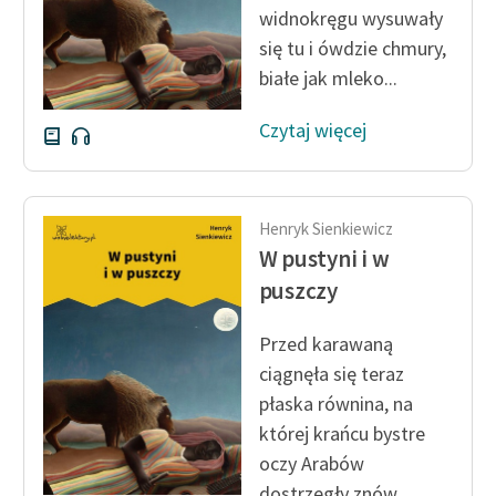
widnokręgu wysuwały
Zasady wykorzystania
się tu i ówdzie chmury,
Wolnych Lektur
białe jak mleko...
Logotypy
Czytaj więcej
Materiały promocyjne
Polityka prywatności
Henryk Sienkiewicz
Regulamin biblioteki
W pustyni i w
puszczy
Dane fundacji i
sprawozdania finansowe
Przed karawaną
Regulamin darowizn
ciągnęła się teraz
płaska równina, na
Informacja o treściach
której krańcu bystre
wrażliwych
oczy Arabów
Deklaracja dostępności
dostrzegły znów...