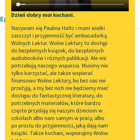
Katalog DAISY
Zgłoś brak utworu
Podkasty o książkach
Dzień dobry moi kochani.
Epika Henryka Sienkiewicza
Aktualności
Narzędzia
Nazywam się Paulina Holtz i mam wielki
zaszczyt i przyjemność być ambasadorką
„Prokurator Alicja Horn”
Mapa Wolnych Lektur
Wolnych Lektur. Wolne Lektury to dostęp
do słuchania
do bezpłatnych książek, do bezpłatnych
Henryk Sienkiewicz
Leśmianator
audiobooków i różnych publikacji. Ale oni
Ogniem i mieczem,
Byliśmy częścią AI Impact
potrzebują naszego wsparcia. Musimy nie
Przewodnik dla piszących i
tom pierwszy
Lab
tylko korzystać, ale także wspierać
czytających
finansowo Wolne Lektury, bo bez nas nie
Zapraszamy na spotkanie
W niespełna godzinę
przeżyją, a my bez nich nie będziemy mieć
online z tłumaczkami
później tabor ruszył
dostępu do fantastycznej literatury, do
literatury skandynawskiej
API
naprzód, chociaż
potrzebnych materiałów, które bardzo
słońce już zachodziło i
Spotkanie z Katarzyną
OAI-PMH
często przydają się naszym dzieciom w
Tunkiel w Oslo
noc nie obiecywała...
szkołach albo nam samym w pracy, albo
Widget Wolnych Lektur
po prostu do przyjemności, jaką dają nam
102. lata temu zmarł
Czytaj więcej
książki. Także kochani, wspierajmy Wolne
Przypisy
Joseph Conrad