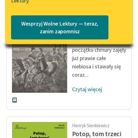
Lektury.
Katalog
Blog
Katalog w formacie PDF
Henryk Sienkiewicz
Wesprzyj Wolne Lektury — teraz,
Pan Wołodyjowski
Lektury szkolne i klasyka
zanim zapomnisz
literatury do słuchania dla
Lecz owe małe z
uczennic i uczniów z
początku chmury zajęły
niepełnosprawnościami
już prawie całe
E-kolekcja lektur
niebiosa i stawały się
szkolnych i literatury do
coraz...
słuchania dla uczennic i
uczniów z
Czytaj więcej
niepełnosprawnościami
Feministyczne inspiracje.
Popularyzacja
skandynawskiej literatury
Henryk Sienkiewicz
feministycznej
Potop, tom trzeci