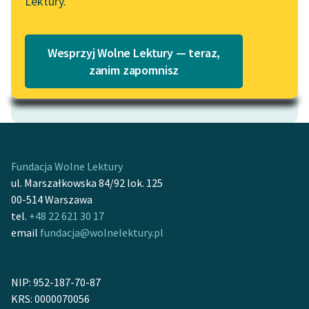
Lektury.
„Marzenie o Oriencie”
Katalog
Sophie Elkan
Katalog w formacie PDF
Blog
Wesprzyj Wolne Lektury — teraz,
zanim zapomnisz
Motyw: Katastrofa
Lektury szkolne i klasyka
literatury do słuchania dla
uczennic i uczniów z
niepełnosprawnościami
Fundacja Wolne Lektury
E-kolekcja lektur
ul. Marszałkowska 84/92 lok. 125
szkolnych i literatury do
00-514 Warszawa
słuchania dla uczennic i
tel.
+48 22 621 30 17
uczniów z
email
fundacja@wolnelektury.pl
niepełnosprawnościami
Feministyczne inspiracje.
NIP: 952-187-70-87
Popularyzacja
KRS: 0000070056
skandynawskiej literatury