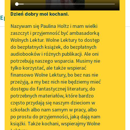
Katalog DAISY
Zgłoś brak utworu
Podkasty o książkach
Dzień dobry moi kochani.
Epika Henryka Sienkiewicza
Aktualności
Narzędzia
Nazywam się Paulina Holtz i mam wielki
zaszczyt i przyjemność być ambasadorką
Zapraszamy na spotkanie
Mapa Wolnych Lektur
Wolnych Lektur. Wolne Lektury to dostęp
online z tłumaczkami
do bezpłatnych książek, do bezpłatnych
Henryk Sienkiewicz
Leśmianator
literatury skandynawskiej
audiobooków i różnych publikacji. Ale oni
Listy z podróży do
potrzebują naszego wsparcia. Musimy nie
Przewodnik dla piszących i
Ameryki
Spotkanie z Katarzyną
tylko korzystać, ale także wspierać
czytających
Tunkiel w Oslo
finansowo Wolne Lektury, bo bez nas nie
Nie dalej może, jak o
przeżyją, a my bez nich nie będziemy mieć
Wolne Lektury na 32.
sto kroków od
dostępu do fantastycznej literatury, do
Pol’and’Rock Festivalu
API
naszego statku,
potrzebnych materiałów, które bardzo
dostrzegłem dwa
„Kochanek Lady
OAI-PMH
często przydają się naszym dzieciom w
Chatterley” do słuchania
maszty rozbitego
szkołach albo nam samym w pracy, albo
Widget Wolnych Lektur
na Wolnych Lekturach
okrętu...
po prostu do przyjemności, jaką dają nam
książki. Także kochani, wspierajmy Wolne
Przypisy
Nowy audiobook –
Czytaj więcej