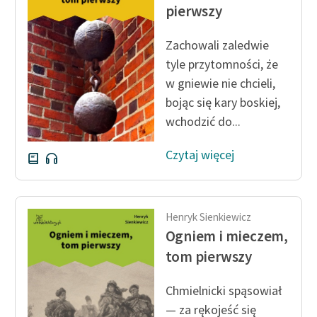
Ręce pełne poezji
pierwszy
Kolekcje edukacyjne
Zachowali zaledwie
twórców przechodzących
tyle przytomności, że
do domeny publicznej,
w gniewie nie chcieli,
lektur szkolnych oraz
bojąc się kary boskiej,
Starego Testamentu
wchodzić do...
Odkurzamy bohaterów
Czytaj więcej
Szkoła Poezji Wolnych
Lektur
O nas
Henryk Sienkiewicz
Ogniem i mieczem,
Kontakt
tom pierwszy
O projekcie
Chmielnicki spąsowiał
Zespół
— za rękojeść się