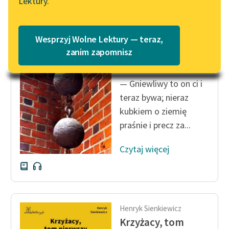
Lektury.
Katalog
Blog
Katalog w formacie PDF
Henryk Sienkiewicz
Wesprzyj Wolne Lektury — teraz,
Krzyżacy, tom
Lektury szkolne i klasyka
zanim zapomnisz
pierwszy
literatury do słuchania dla
uczennic i uczniów z
— Gniewliwy to on ci i
niepełnosprawnościami
teraz bywa; nieraz
E-kolekcja lektur
kubkiem o ziemię
szkolnych i literatury do
praśnie i precz za...
słuchania dla uczennic i
uczniów z
Czytaj więcej
niepełnosprawnościami
Feministyczne inspiracje.
Popularyzacja
skandynawskiej literatury
Henryk Sienkiewicz
feministycznej
Krzyżacy, tom