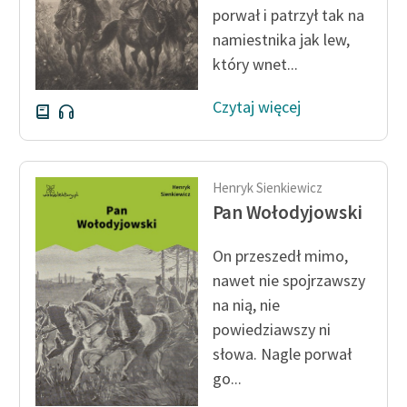
porwał i patrzył tak na
Zasady wykorzystania
namiestnika jak lew,
Wolnych Lektur
który wnet...
Logotypy
Czytaj więcej
Materiały promocyjne
Polityka prywatności
Henryk Sienkiewicz
Regulamin biblioteki
Pan Wołodyjowski
Dane fundacji i
On przeszedł mimo,
sprawozdania finansowe
nawet nie spojrzawszy
Regulamin darowizn
na nią, nie
powiedziawszy ni
Informacja o treściach
słowa. Nagle porwał
wrażliwych
go...
Deklaracja dostępności