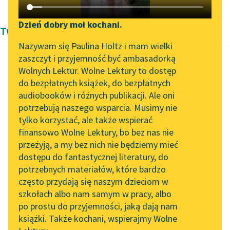
Katalog DAISY
Zgłoś brak utworu
Podkasty o książkach
Dzień dobry moi kochani.
Twórczość Pozytywizm Henryka Sienkiewicza
Aktualności
Narzędzia
Nazywam się Paulina Holtz i mam wielki
zaszczyt i przyjemność być ambasadorką
„Prokurator Alicja Horn”
Mapa Wolnych Lektur
Wolnych Lektur. Wolne Lektury to dostęp
do słuchania
do bezpłatnych książek, do bezpłatnych
Henryk Sienkiewicz
Leśmianator
audiobooków i różnych publikacji. Ale oni
Krzyżacy, tom
Byliśmy częścią AI Impact
potrzebują naszego wsparcia. Musimy nie
Przewodnik dla piszących i
pierwszy
Lab
tylko korzystać, ale także wspierać
czytających
finansowo Wolne Lektury, bo bez nas nie
Zapraszamy na spotkanie
Opat ujrzawszy Maćka,
przeżyją, a my bez nich nie będziemy mieć
online z tłumaczkami
zanim jeszcze zsiadł z
dostępu do fantastycznej literatury, do
literatury skandynawskiej
API
konia, cisnął w jego
potrzebnych materiałów, które bardzo
stronę oszczepem, nie
Spotkanie z Katarzyną
OAI-PMH
często przydają się naszym dzieciom w
Tunkiel w Oslo
dlatego...
szkołach albo nam samym w pracy, albo
Widget Wolnych Lektur
po prostu do przyjemności, jaką dają nam
102. lata temu zmarł
Czytaj więcej
książki. Także kochani, wspierajmy Wolne
Przypisy
Joseph Conrad