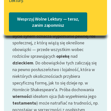
Lektury.
Katalog
Blog
Katalog w formacie PDF
Wesprzyj Wolne Lektury — teraz,
Lektury szkolne i klasyka
zanim zapomnisz
Motyw: Syn
literatury do słuchania dla
Bycie synem oznacza wypełnianie pewnej roli
uczennic i uczniów z
niepełnosprawnościami
społecznej, z którą wiążą się określone
obowiązki — przede wszystkim wobec
E-kolekcja lektur
rodziców sprawujących
opiekę
nad
szkolnych i literatury do
dzieckiem
. Do obowiązków tych zaliczają się
słuchania dla uczennic i
na pewno posłuszeństwo i lojalność, która w
uczniów z
niektórych okolicznościach przybiera
niepełnosprawnościami
specyficzną formę, jak to się dzieje np. w
Feministyczne inspiracje.
Hamlecie
Shakespeare’a. Próba dochowania
Popularyzacja
wierności
ideałom ojca (lub wypełnienia jego
skandynawskiej literatury
testamentu
) może natrafiać na trudności, np.
feministycznej
pozostając w sprzeczności z osobistym