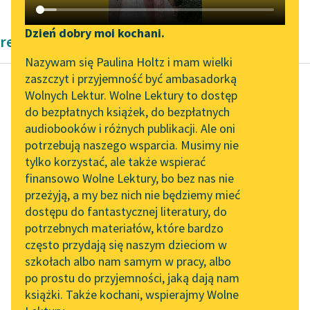
Katalog DAISY
Zgłoś brak utworu
Podkasty o książkach
Dzień dobry moi kochani.
reportaże Henryka Sienkiewicza
Aktualności
Narzędzia
Nazywam się Paulina Holtz i mam wielki
zaszczyt i przyjemność być ambasadorką
„Prokurator Alicja Horn”
Mapa Wolnych Lektur
Wolnych Lektur. Wolne Lektury to dostęp
do słuchania
do bezpłatnych książek, do bezpłatnych
Henryk Sienkiewicz
Leśmianator
audiobooków i różnych publikacji. Ale oni
Listy z Afryki
Byliśmy częścią AI Impact
potrzebują naszego wsparcia. Musimy nie
Przewodnik dla piszących i
Lab
tylko korzystać, ale także wspierać
czytających
Sądziłem, że będę
finansowo Wolne Lektury, bo bez nas nie
Zapraszamy na spotkanie
świadkiem
przeżyją, a my bez nich nie będziemy mieć
online z tłumaczkami
rozczulającej sceny
dostępu do fantastycznej literatury, do
literatury skandynawskiej
API
między synem a ojcem,
potrzebnych materiałów, które bardzo
tymczasem Tomasz i
Spotkanie z Katarzyną
OAI-PMH
często przydają się naszym dzieciom w
stary ledwie...
Tunkiel w Oslo
szkołach albo nam samym w pracy, albo
Widget Wolnych Lektur
po prostu do przyjemności, jaką dają nam
102. lata temu zmarł
Czytaj więcej
książki. Także kochani, wspierajmy Wolne
Przypisy
Joseph Conrad