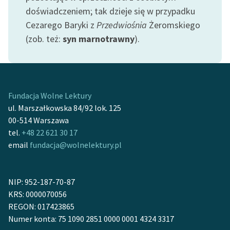
Ręce pełne poezji
doświadczeniem; tak dzieje się w przypadku
Cezarego Baryki z
Przedwiośnia
Żeromskiego
Kolekcje edukacyjne
(zob. też:
syn marnotrawny
).
twórców przechodzących
do domeny publicznej,
lektur szkolnych oraz
Starego Testamentu
Fundacja Wolne Lektury
Odkurzamy bohaterów
ul. Marszałkowska 84/92 lok. 125
Szkoła Poezji Wolnych
00-514 Warszawa
Lektur
tel.
+48 22 621 30 17
email
fundacja@wolnelektury.pl
O nas
Kontakt
NIP: 952-187-70-87
O projekcie
KRS: 0000070056
REGON: 017423865
Zespół
Numer konta: 75 1090 2851 0000 0001 4324 3317