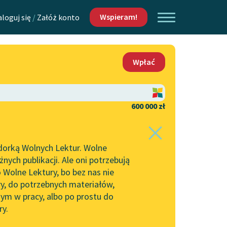
Wspieram!
aloguj się
/
Załóż konto
O nas
Wpłać
Lektur
Kontakt
O projekcie
600 000 zł
 piszących i
Zespół
dorką Wolnych Lektur. Wolne
Zasady wykorzystania
ych publikacji. Ale oni potrzebują
Wolnych Lektur
 Wolne Lektury, bo bez nas nie
Logotypy
ry, do potrzebnych materiałów,
ym w pracy, albo po prostu do
h Lektur
Materiały promocyjne
ry.
Polityka prywatności