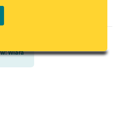
Regulamin biblioteki
macie PDF
Dane fundacji i sprawozdania
finansowe
Regulamin darowizn
Informacja o treściach
w: Wiara
wrażliwych
Deklaracja dostępności