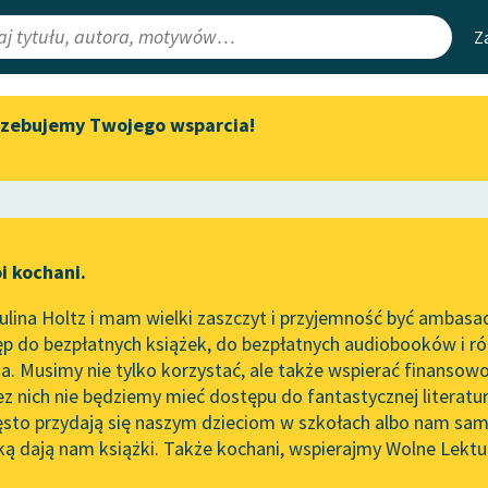
Z
rzebujemy Twojego wsparcia!
Aktualności
Narzędzia
e Lektury
„Prokurator Alicja Horn” do
Mapa Wolnych 
słuchania
irmami
Leśmianator
Byliśmy częścią AI Impact Lab
ewsletter
Przewodnik dla
i kochani.
Zapraszamy na spotkanie
czytających
online z tłumaczkami
lina Holtz i mam wielki zaszczyt i przyjemność być ambasa
literatury skandynawskiej
p do bezpłatnych książek, do bezpłatnych audiobooków i różn
API
Spotkanie z Katarzyną Tunkiel
. Musimy nie tylko korzystać, ale także wspierać finansowo
ce redakcyjne
w Oslo
OAI-PMH
ez nich nie będziemy mieć dostępu do fantastycznej literatu
ęsto przydają się naszym dzieciom w szkołach albo nam sam
102. lata temu zmarł Joseph
Widget Wolnyc
Conrad
ką dają nam książki. Także kochani, wspierajmy Wolne Lektu
oru
Epika
✖
Pozytywizm
✖
Przypisy
Blog