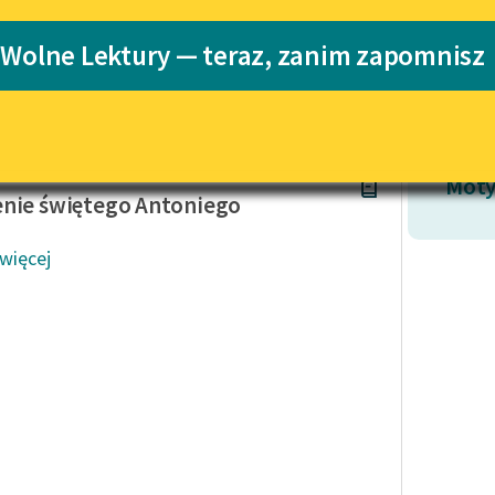
Katalog
 Wolne Lektury — teraz, zanim zapomnisz
Katalog w for
Lektury szkolne i klasyka
literatury do słuchania dla
uczennic i uczniów z
niepełnosprawnościami
Flaubert
E-kolekcja lektur szkolnych i
Moty
literatury do słuchania dla
nie świętego Antoniego
uczennic i uczniów z
niepełnosprawnościami
 więcej
Feministyczne inspiracje.
Popularyzacja skandynawskiej
literatury feministycznej
Ręce pełne poezji
Kolekcje edukacyjne twórców
przechodzących do domeny
publicznej, lektur szkolnych
oraz Starego Testamentu