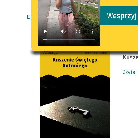
Podkasty o książkach
Wesprzyj
Epika Pozytywizm Gustawa Flauberta
Gustaw 
Kusze
Czytaj