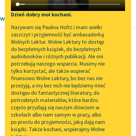
Katalog DAISY
Zgłoś brak utworu
Podkasty o książkach
Dzień dobry moi kochani.
wiersze Fryderyka Hölderlina
Aktualności
Narzędzia
Nazywam się Paulina Holtz i mam wielki
zaszczyt i przyjemność być ambasadorką
„Prokurator Alicja Horn”
Mapa Wolnych Lektur
Wolnych Lektur. Wolne Lektury to dostęp
do słuchania
do bezpłatnych książek, do bezpłatnych
Fryderyk Hölderlin
Leśmianator
audiobooków i różnych publikacji. Ale oni
Pamiątka
Byliśmy częścią AI Impact
potrzebują naszego wsparcia. Musimy nie
Przewodnik dla piszących i
Lab
tylko korzystać, ale także wspierać
czytających
Kiedy dzień równa się z
finansowo Wolne Lektury, bo bez nas nie
Zapraszamy na spotkanie
nocą,
przeżyją, a my bez nich nie będziemy mieć
online z tłumaczkami
A nad powolnymi
dostępu do fantastycznej literatury, do
literatury skandynawskiej
API
ścieżkami,
potrzebnych materiałów, które bardzo
Od złotych snów
Spotkanie z Katarzyną
OAI-PMH
często przydają się naszym dzieciom w
ociężałe,
Tunkiel w Oslo
szkołach albo nam samym w pracy, albo
Widget Wolnych Lektur
Upojne...
po prostu do przyjemności, jaką dają nam
102. lata temu zmarł
książki. Także kochani, wspierajmy Wolne
Przypisy
Joseph Conrad
Czytaj więcej