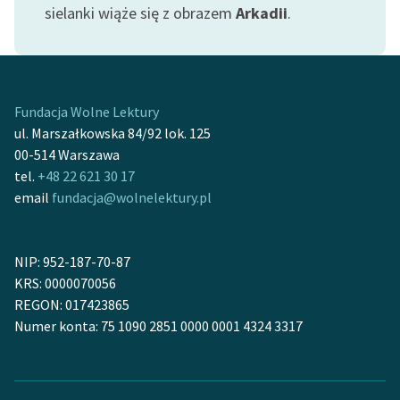
Ręce pełne poezji
sielanki wiąże się z obrazem
Arkadii
.
Kolekcje edukacyjne
twórców przechodzących
do domeny publicznej,
lektur szkolnych oraz
Fundacja Wolne Lektury
Starego Testamentu
ul. Marszałkowska 84/92 lok. 125
00-514 Warszawa
Odkurzamy bohaterów
tel.
+48 22 621 30 17
email
fundacja@wolnelektury.pl
Szkoła Poezji Wolnych
Lektur
O nas
NIP: 952-187-70-87
KRS: 0000070056
Kontakt
REGON: 017423865
Numer konta: 75 1090 2851 0000 0001 4324 3317
O projekcie
Zespół