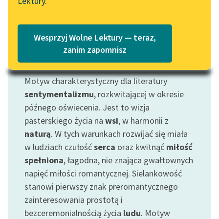
Lektury.
Katalog
Blog
Katalog w formacie PDF
Wesprzyj Wolne Lektury — teraz,
Lektury szkolne i klasyka
zanim zapomnisz
literatury do słuchania dla
Motyw: Sielanka
uczennic i uczniów z
Motyw charakterystyczny dla literatury
niepełnosprawnościami
sentymentalizmu
, rozkwitającej w okresie
E-kolekcja lektur
późnego oświecenia. Jest to wizja
szkolnych i literatury do
pasterskiego życia na
wsi
, w harmonii z
słuchania dla uczennic i
naturą
. W tych warunkach rozwijać się miała
uczniów z
w ludziach czułość
serca
oraz kwitnąć
miłość
niepełnosprawnościami
spełniona
, łagodna, nie znająca gwałtownych
Feministyczne inspiracje.
napięć miłości romantycznej. Sielankowość
Popularyzacja
stanowi pierwszy znak preromantycznego
skandynawskiej literatury
zainteresowania prostotą i
feministycznej
bezceremonialnością życia
ludu
. Motyw