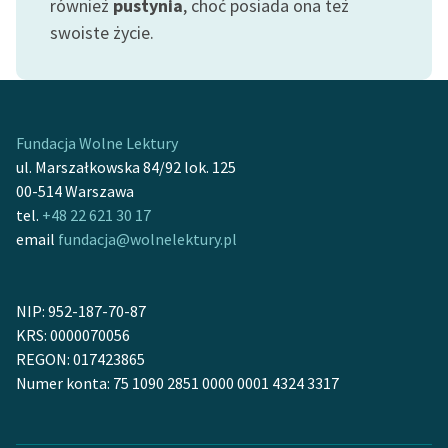
również
pustynia
, choć posiada ona też
Ręce pełne poezji
swoiste życie.
Kolekcje edukacyjne
twórców przechodzących
do domeny publicznej,
lektur szkolnych oraz
Fundacja Wolne Lektury
Starego Testamentu
ul. Marszałkowska 84/92 lok. 125
Odkurzamy bohaterów
00-514 Warszawa
tel.
+48 22 621 30 17
Szkoła Poezji Wolnych
email
fundacja@wolnelektury.pl
Lektur
O nas
NIP: 952-187-70-87
KRS: 0000070056
Kontakt
REGON: 017423865
O projekcie
Numer konta: 75 1090 2851 0000 0001 4324 3317
Zespół