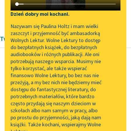
Katalog DAISY
Zgłoś brak utworu
Podkasty o książkach
Dzień dobry moi kochani.
Franciszek Karpiński
✖
Aktualności
Narzędzia
Nazywam się Paulina Holtz i mam wielki
zaszczyt i przyjemność być ambasadorką
Twórczość Franciszek Karpiński
„Prokurator Alicja Horn”
Mapa Wolnych Lektur
Wolnych Lektur. Wolne Lektury to dostęp
do słuchania
do bezpłatnych książek, do bezpłatnych
Leśmianator
audiobooków i różnych publikacji. Ale oni
Byliśmy częścią AI Impact
potrzebują naszego wsparcia. Musimy nie
Przewodnik dla piszących i
Lab
tylko korzystać, ale także wspierać
Franciszek Karpiński
czytających
finansowo Wolne Lektury, bo bez nas nie
Człowiek i kamień
Zapraszamy na spotkanie
przeżyją, a my bez nich nie będziemy mieć
online z tłumaczkami
dostępu do fantastycznej literatury, do
literatury skandynawskiej
Kamień leżał w środku
API
potrzebnych materiałów, które bardzo
drogi;
Spotkanie z Katarzyną
OAI-PMH
często przydają się naszym dzieciom w
Mimo przechodząc
Tunkiel w Oslo
szkołach albo nam samym w pracy, albo
Widget Wolnych Lektur
ubogi,
po prostu do przyjemności, jaką dają nam
102. lata temu zmarł
Stłukł nogę, łajał
książki. Także kochani, wspierajmy Wolne
Przypisy
Joseph Conrad
kamienie,