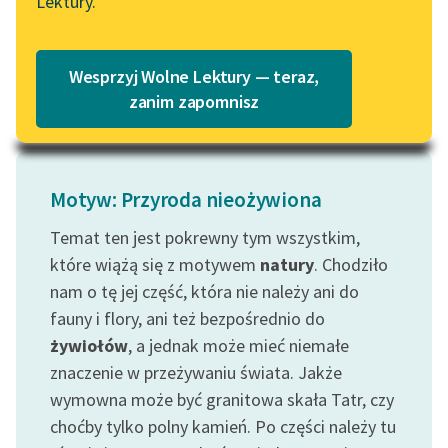
Lektury.
Katalog
„Na cóż to...
Blog
Katalog w formacie PDF
Czytaj więcej
Wesprzyj Wolne Lektury — teraz,
Lektury szkolne i klasyka
zanim zapomnisz
literatury do słuchania dla
uczennic i uczniów z
niepełnosprawnościami
Motyw: Przyroda nieożywiona
E-kolekcja lektur
szkolnych i literatury do
Temat ten jest pokrewny tym wszystkim,
słuchania dla uczennic i
które wiążą się z motywem
natury
. Chodziło
uczniów z
nam o tę jej część, która nie należy ani do
niepełnosprawnościami
fauny i flory, ani też bezpośrednio do
żywiołów
, a jednak może mieć niemałe
Feministyczne inspiracje.
Popularyzacja
znaczenie w przeżywaniu świata. Jakże
skandynawskiej literatury
wymowna może być granitowa skała Tatr, czy
feministycznej
choćby tylko polny kamień. Po części należy tu