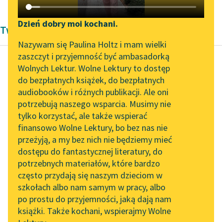
Katalog DAISY
Zgłoś brak utworu
Podkasty o książkach
Dzień dobry moi kochani.
Twórczość Franciszek Karpiński
Aktualności
Narzędzia
Nazywam się Paulina Holtz i mam wielki
zaszczyt i przyjemność być ambasadorką
„Prokurator Alicja Horn”
Mapa Wolnych Lektur
Wolnych Lektur. Wolne Lektury to dostęp
do słuchania
do bezpłatnych książek, do bezpłatnych
Franciszek Karpiński
Leśmianator
audiobooków i różnych publikacji. Ale oni
Przypomnienie
Byliśmy częścią AI Impact
potrzebują naszego wsparcia. Musimy nie
Przewodnik dla piszących i
dawnej miłości
Lab
tylko korzystać, ale także wspierać
czytających
finansowo Wolne Lektury, bo bez nas nie
Zapraszamy na spotkanie
Potok płynie doliną,
przeżyją, a my bez nich nie będziemy mieć
online z tłumaczkami
Nad potokiem jawory,
dostępu do fantastycznej literatury, do
literatury skandynawskiej
API
Tam ja z tobą, Justyno,
potrzebnych materiałów, które bardzo
Słodkie pędził
Spotkanie z Katarzyną
OAI-PMH
często przydają się naszym dzieciom w
Tunkiel w Oslo
wieczory.
szkołach albo nam samym w pracy, albo
Widget Wolnych Lektur
Noc...
po prostu do przyjemności, jaką dają nam
102. lata temu zmarł
książki. Także kochani, wspierajmy Wolne
Przypisy
Joseph Conrad
Czytaj więcej