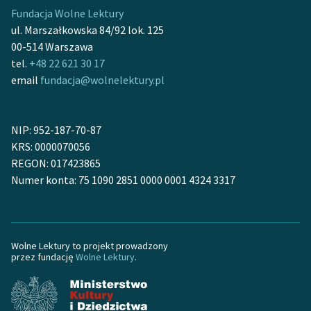
Ręce pełne poezji
Fundacja Wolne Lektury
ul. Marszałkowska 84/92 lok. 125
Kolekcje edukacyjne
00-514 Warszawa
twórców przechodzących
tel.
+48 22 621 30 17
do domeny publicznej,
email
fundacja@wolnelektury.pl
lektur szkolnych oraz
Starego Testamentu
Odkurzamy bohaterów
NIP: 952-187-70-87
KRS: 0000070056
Szkoła Poezji Wolnych
REGON: 017423865
Lektur
Numer konta: 75 1090 2851 0000 0001 4324 3317
O nas
Kontakt
Wolne Lektury to projekt prowadzony
przez fundację
Wolne Lektury
.
O projekcie
Zespół