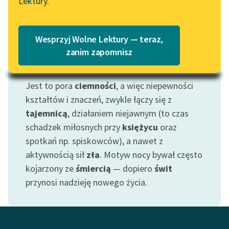
Lektury.
Katalog
Blog
Katalog w formacie PDF
Wesprzyj Wolne Lektury — teraz,
Lektury szkolne i klasyka
zanim zapomnisz
literatury do słuchania dla
Motyw: Noc
uczennic i uczniów z
Jest to pora
ciemności
, a więc niepewności
niepełnosprawnościami
kształtów i znaczeń, zwykle łączy się z
E-kolekcja lektur
tajemnicą
, działaniem niejawnym (to czas
szkolnych i literatury do
schadzek miłosnych przy
księżycu
oraz
słuchania dla uczennic i
spotkań np. spiskowców), a nawet z
uczniów z
aktywnością sił
zła
. Motyw nocy bywał często
niepełnosprawnościami
kojarzony ze
śmiercią
— dopiero
świt
Feministyczne inspiracje.
przynosi nadzieję nowego życia.
Popularyzacja
skandynawskiej literatury
feministycznej