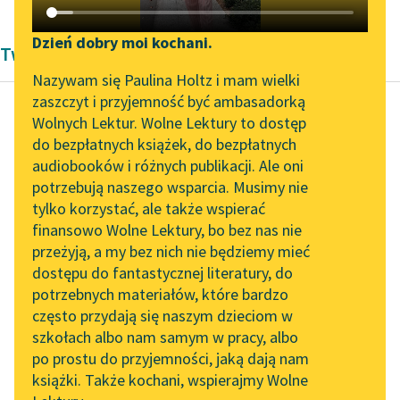
Katalog DAISY
Zgłoś brak utworu
Podkasty o książkach
Dzień dobry moi kochani.
Twórczość Frances Hodgson Burnett
Aktualności
Narzędzia
Nazywam się Paulina Holtz i mam wielki
zaszczyt i przyjemność być ambasadorką
Zapraszamy na spotkanie
Mapa Wolnych Lektur
Wolnych Lektur. Wolne Lektury to dostęp
online z tłumaczkami
do bezpłatnych książek, do bezpłatnych
Frances Hodgson Burnett
Leśmianator
literatury skandynawskiej
audiobooków i różnych publikacji. Ale oni
Mała księżniczka
potrzebują naszego wsparcia. Musimy nie
Przewodnik dla piszących i
Spotkanie z Katarzyną
tylko korzystać, ale także wspierać
czytających
Przyczyną
Tunkiel w Oslo
finansowo Wolne Lektury, bo bez nas nie
umieszczenia Sary w
przeżyją, a my bez nich nie będziemy mieć
Wolne Lektury na 32.
zakładzie miss Minchin
dostępu do fantastycznej literatury, do
Pol’and’Rock Festivalu
API
było to, że tutaj
potrzebnych materiałów, które bardzo
wychowały się w
„Kochanek Lady
OAI-PMH
często przydają się naszym dzieciom w
swoim...
Chatterley” do słuchania
szkołach albo nam samym w pracy, albo
Widget Wolnych Lektur
na Wolnych Lekturach
po prostu do przyjemności, jaką dają nam
Czytaj więcej
książki. Także kochani, wspierajmy Wolne
Przypisy
Nowy audiobook –