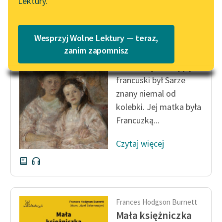
Lektury.
„Marzenie o Oriencie”
Katalog
Sophie Elkan
Katalog w formacie PDF
Frances Hodgson Burnett
Blog
Wesprzyj Wolne Lektury — teraz,
Mała księżniczka
zanim zapomnisz
W istocie jednak język
Lektury szkolne i klasyka
francuski był Sarze
literatury do słuchania dla
znany niemal od
uczennic i uczniów z
kolebki. Jej matka była
niepełnosprawnościami
Francuzką...
E-kolekcja lektur
szkolnych i literatury do
Czytaj więcej
słuchania dla uczennic i
uczniów z
niepełnosprawnościami
Feministyczne inspiracje.
Frances Hodgson Burnett
Popularyzacja
Mała księżniczka
skandynawskiej literatury