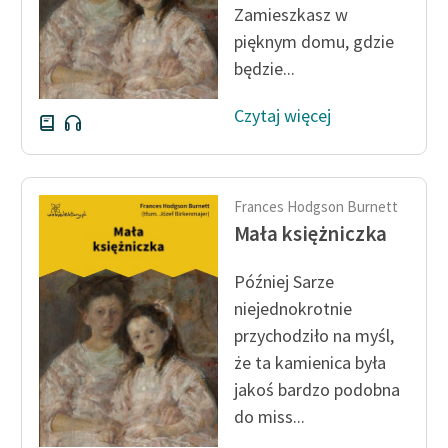
Zamieszkasz w
Zespół
pięknym domu, gdzie
będzie...
Zasady wykorzystania
Wolnych Lektur
Czytaj więcej
Logotypy
Materiały promocyjne
Frances Hodgson Burnett
Mała księżniczka
Polityka prywatności
Regulamin biblioteki
Później Sarze
niejednokrotnie
Dane fundacji i
przychodziło na myśl,
sprawozdania finansowe
że ta kamienica była
Regulamin darowizn
jakoś bardzo podobna
do miss...
Informacja o treściach
wrażliwych