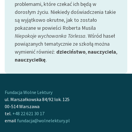
problemami, które czekać ich będą w
dorosłym życiu. Niekiedy doświadczenia takie
są wyjątkowo okrutne, jak to zostało
pokazane w powieści Roberta Musila
Niepokoje wychowanka Törlessa
. Wśród haseł
powiązanych tematycznie ze szkołą można
wymienić również:
dzieciństwo
,
nauczyciela
,
nauczycielkę
.
Fundacja Wolne Lektury
ul. Marszałkowska 84/92 lok. 125
00-514 Warszawa
tel.
+48 22 621 30 17
email
fundacja@wolnelektury.pl