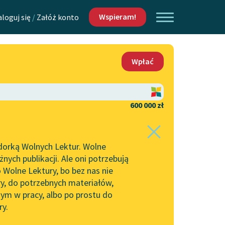
Wspieram!
aloguj się
/
Załóż konto
O nas
Wpłać
Lektur
Kontakt
O projekcie
600 000 zł
 piszących i
Zespół
dorką Wolnych Lektur. Wolne
Zasady wykorzystania
ych publikacji. Ale oni potrzebują
Wolnych Lektur
 Wolne Lektury, bo bez nas nie
Logotypy
ry, do potrzebnych materiałów,
ym w pracy, albo po prostu do
h Lektur
Materiały promocyjne
ry.
Polityka prywatności