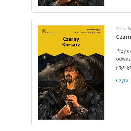
Emilio S
Czarn
Przy a
odważn
jego g
Czytaj