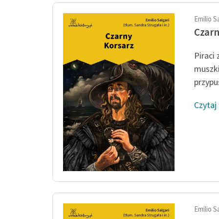
Emilio S
Czarn
Piraci
muszki
przypuś
Czytaj
Emilio S