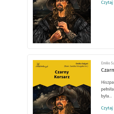
Czytaj
Emilio S
Czarn
Hiszpan
pełnił
była...
Czytaj