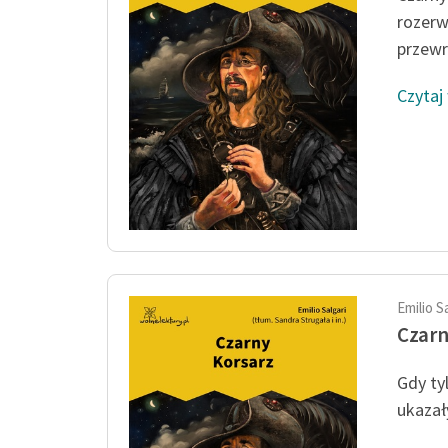
rozerw
przewr
Czytaj
Emilio S
Czarn
Gdy ty
ukazał