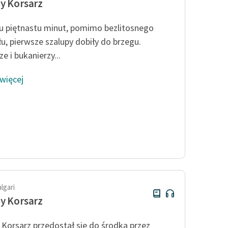
y Korsarz
u piętnastu minut, pomimo bezlitosnego
łu, pierwsze szalupy dobiły do brzegu.
e i bukanierzy...
 więcej
algari
y Korsarz
 Korsarz przedostał się do środka przez