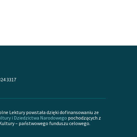
324 3317
olne Lektury powstała dzięki dofinansowaniu ze
ltury i Dziedzictwa Narodowego
pochodzących z
Kultury – państwowego funduszu celowego.