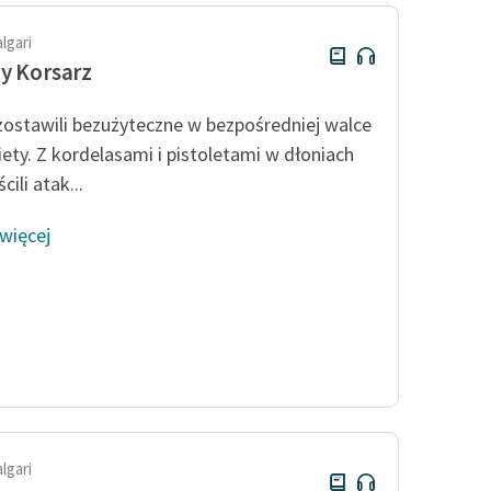
algari
y Korsarz
 zostawili bezużyteczne w bezpośredniej walce
ety. Z kordelasami i pistoletami w dłoniach
cili atak...
 więcej
algari