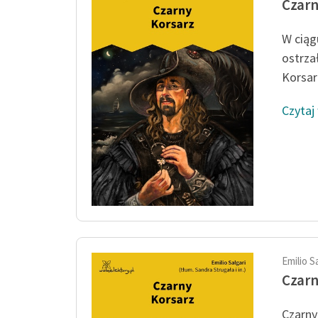
Czarn
W ciąg
ostrza
Korsarz
Czytaj
Emilio S
Czarn
Czarny