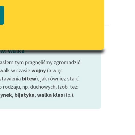
Regulamin biblioteki
macie PDF
Dane fundacji i sprawozdania
finansowe
Regulamin darowizn
Informacja o treściach
w: Walka
wrażliwych
asłem tym pragnęliśmy zgromadzić
Deklaracja dostępności
 walk w czasie
wojny
(a więc
stawienia
bitew
), jak również starć
 rodzaju, np. duchowych; (zob. też:
dynek
,
bijatyka
,
walka klas
itp.).