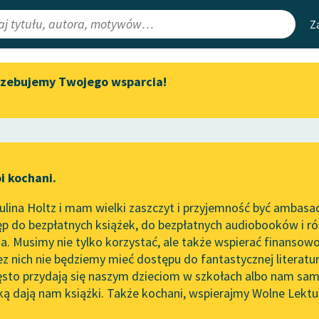
Z
rzebujemy Twojego wsparcia!
Aktualności
Narzędzia
e Lektury
Spotkanie z Katarzyną Tunkiel
Mapa Wolnych 
w Oslo
irmami
Leśmianator
Wolne Lektury na 32.
ewsletter
Przewodnik dla
Pol’and’Rock Festivalu
i kochani.
czytających
„Kochanek Lady Chatterley”
lina Holtz i mam wielki zaszczyt i przyjemność być ambasa
do słuchania na Wolnych
p do bezpłatnych książek, do bezpłatnych audiobooków i różn
Lekturach
API
. Musimy nie tylko korzystać, ale także wspierać finansowo
ce redakcyjne
Nowy audiobook – „Marzenie
OAI-PMH
ez nich nie będziemy mieć dostępu do fantastycznej literatu
o Oriencie” Sophie Elkan
ęsto przydają się naszym dzieciom w szkołach albo nam sam
Widget Wolnyc
Kolekcja Nadwyraz.com x
ką dają nam książki. Także kochani, wspierajmy Wolne Lektu
oru
Emilio Salgari
✖
Epika
✖
Wolne Lektury – idealna na
Przypisy
lato