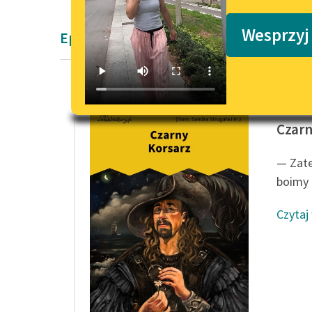
Podkasty o książkach
Wesprzyj
Epika Emilia Salgariego
Emilio S
Czarn
— Zat
boimy 
Czytaj