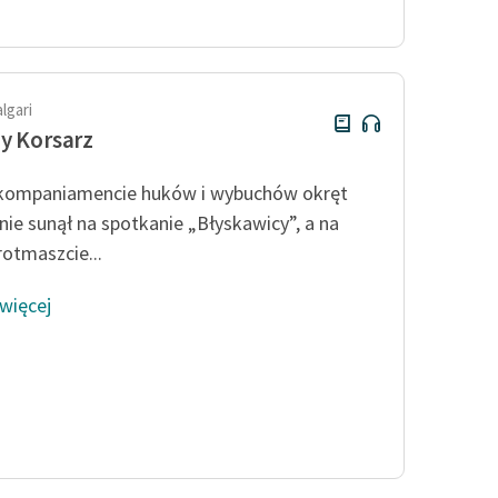
publicznej, lektur szkolnych
oraz Starego Testamentu
Odkurzamy bohaterów
Szkoła Poezji Wolnych Lektur
algari
y Korsarz
kompaniamencie huków i wybuchów okręt
ie sunął na spotkanie „Błyskawicy”, a na
rotmaszcie...
 więcej