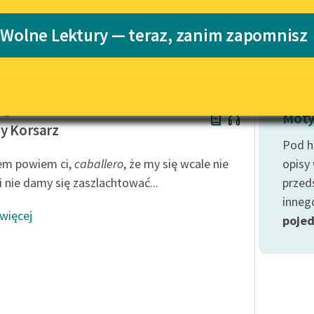
Katalog
Blog
 Wolne Lektury — teraz, zanim zapomnisz
Katalog w for
Lektury szkolne i klasyka
literatury do słuchania dla
uczennic i uczniów z
algari
niepełnosprawnościami
Moty
y Korsarz
E-kolekcja lektur szkolnych i
Pod h
literatury do słuchania dla
em powiem ci,
caballero
, że my się wcale nie
opisy
uczennic i uczniów z
i nie damy się zaszlachtować...
przed
niepełnosprawnościami
innego
Feministyczne inspiracje.
 więcej
poje
Popularyzacja skandynawskiej
literatury feministycznej
Ręce pełne poezji
Kolekcje edukacyjne twórców
przechodzących do domeny