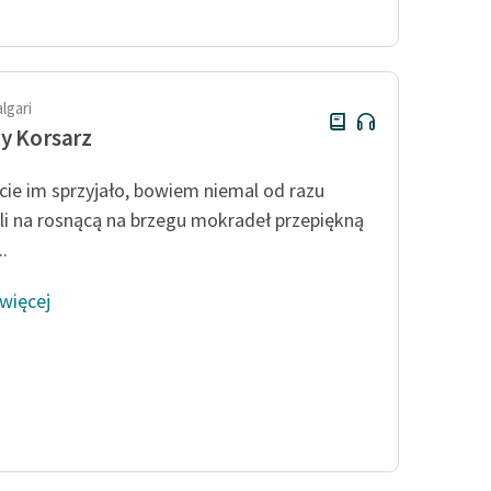
publicznej, lektur szkolnych
oraz Starego Testamentu
Odkurzamy bohaterów
Szkoła Poezji Wolnych Lektur
algari
y Korsarz
cie im sprzyjało, bowiem niemal od razu
ili na rosnącą na brzegu mokradeł przepiękną
.
 więcej