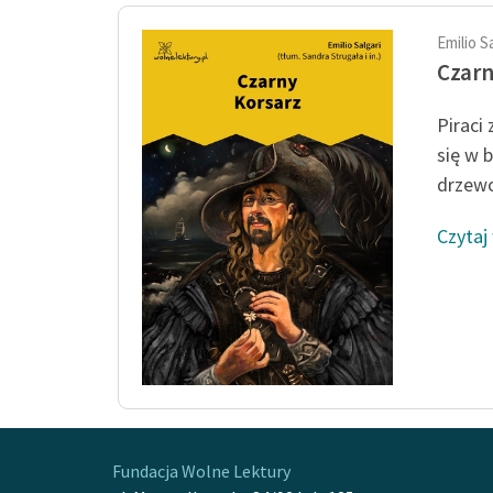
Emilio S
Czarn
Piraci 
się w b
drzewo
Czytaj
Fundacja Wolne Lektury