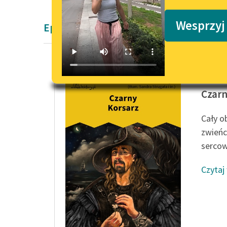
Podkasty o książkach
Wesprzyj
Epika Emilia Salgariego
Emilio S
Czarn
Cały o
zwieńc
sercowa
Czytaj