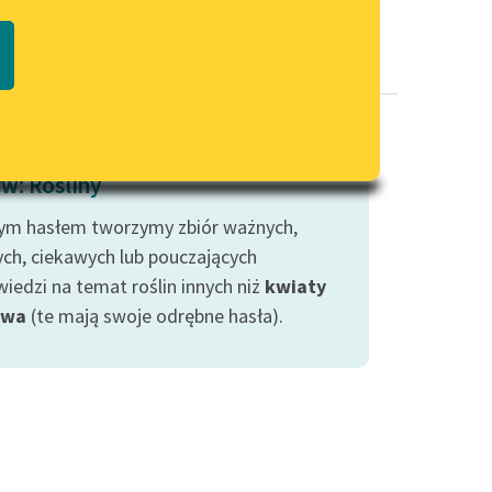
Regulamin biblioteki
macie PDF
Dane fundacji i sprawozdania
finansowe
Regulamin darowizn
Informacja o treściach
w: Rośliny
wrażliwych
ym hasłem tworzymy zbiór ważnych,
Deklaracja dostępności
ych, ciekawych lub pouczających
iedzi na temat roślin innych niż
kwiaty
ewa
(te mają swoje odrębne hasła).