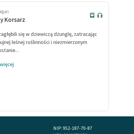
algari
y Korsarz
zagłębili się w dziewiczą dżunglę, zatracając
ujnej leśnej roślinności i niezmierzonym
stanie...
 więcej
NIP: 952-187-70-87