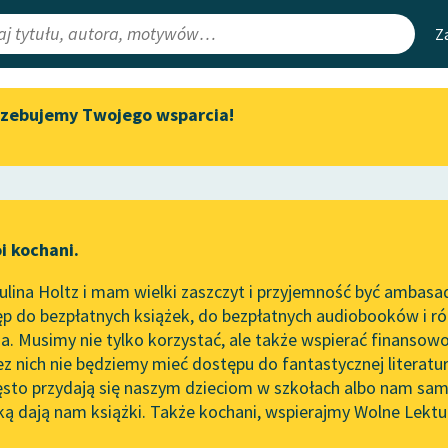
Z
rzebujemy Twojego wsparcia!
Aktualności
Narzędzia
e Lektury
Zapraszamy na spotkanie
Mapa Wolnych 
online z tłumaczkami
irmami
Leśmianator
literatury skandynawskiej
ewsletter
Przewodnik dla
Spotkanie z Katarzyną Tunkiel
i kochani.
czytających
w Oslo
lina Holtz i mam wielki zaszczyt i przyjemność być ambasa
Wolne Lektury na 32.
p do bezpłatnych książek, do bezpłatnych audiobooków i różn
Pol’and’Rock Festivalu
API
. Musimy nie tylko korzystać, ale także wspierać finansowo
ce redakcyjne
„Kochanek Lady Chatterley”
OAI-PMH
ez nich nie będziemy mieć dostępu do fantastycznej literatu
do słuchania na Wolnych
ęsto przydają się naszym dzieciom w szkołach albo nam sam
Lekturach
Widget Wolnyc
ką dają nam książki. Także kochani, wspierajmy Wolne Lektu
oru
Emilio Salgari
✖
Epika
✖
Nowy audiobook – „Marzenie
Przypisy
o Oriencie” Sophie Elkan