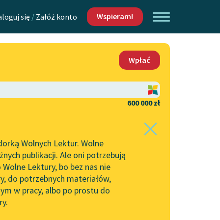
Wspieram!
aloguj się
/
Załóż konto
O nas
Wpłać
Lektur
Kontakt
O projekcie
600 000 zł
 piszących i
Zespół
dorką Wolnych Lektur. Wolne
Zasady wykorzystania
ych publikacji. Ale oni potrzebują
Wolnych Lektur
 Wolne Lektury, bo bez nas nie
Logotypy
ry, do potrzebnych materiałów,
ym w pracy, albo po prostu do
h Lektur
Materiały promocyjne
ry.
Polityka prywatności