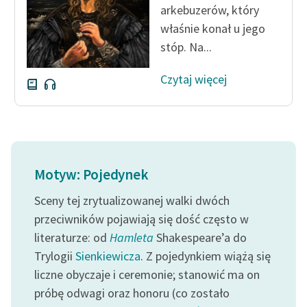
arkebuzerów, który
właśnie konał u jego
Zasady wykorzystania
Wolnych Lektur
stóp. Na...
Logotypy
Czytaj więcej
Materiały promocyjne
Polityka prywatności
Regulamin biblioteki
Motyw: Pojedynek
Dane fundacji i
sprawozdania finansowe
Sceny tej zrytualizowanej walki dwóch
przeciwników pojawiają się dość często w
Regulamin darowizn
literaturze: od
Hamleta
Shakespeare’a do
Informacja o treściach
Trylogii
Sienkiewicza
. Z pojedynkiem wiążą się
wrażliwych
liczne obyczaje i ceremonie; stanowić ma on
próbę odwagi oraz honoru (co zostało
Deklaracja dostępności