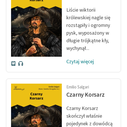
Ręce pełne poezji
Liście wiktorii
Kolekcje edukacyjne
królewskiej nagle się
twórców przechodzących
rozstąpiły i ogromny
do domeny publicznej,
pysk, wyposażony w
lektur szkolnych oraz
długie trójkątne kły,
Starego Testamentu
wychynął...
Odkurzamy bohaterów
Czytaj więcej
Szkoła Poezji Wolnych
Lektur
O nas
Emilio Salgari
Czarny Korsarz
Kontakt
O projekcie
Czarny Korsarz
skończył właśnie
Zespół
pojedynek z dowódcą