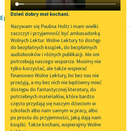
Katalog DAISY
Zgłoś brak utworu
Podkasty o książkach
Dzień dobry moi kochani.
Epika Emilia Salgariego
Aktualności
Narzędzia
Nazywam się Paulina Holtz i mam wielki
zaszczyt i przyjemność być ambasadorką
„Prokurator Alicja Horn”
Mapa Wolnych Lektur
Wolnych Lektur. Wolne Lektury to dostęp
do słuchania
do bezpłatnych książek, do bezpłatnych
Emilio Salgari
Leśmianator
audiobooków i różnych publikacji. Ale oni
Czarny Korsarz
Byliśmy częścią AI Impact
potrzebują naszego wsparcia. Musimy nie
Przewodnik dla piszących i
Lab
tylko korzystać, ale także wspierać
czytających
Gestem ręki dał znak,
finansowo Wolne Lektury, bo bez nas nie
Zapraszamy na spotkanie
żeby wszyscy się
przeżyją, a my bez nich nie będziemy mieć
online z tłumaczkami
rozstąpili. Jego ruchy
dostępu do fantastycznej literatury, do
literatury skandynawskiej
API
zdradzały niebywałą
potrzebnych materiałów, które bardzo
pewność siebie i...
Spotkanie z Katarzyną
OAI-PMH
często przydają się naszym dzieciom w
Tunkiel w Oslo
szkołach albo nam samym w pracy, albo
Widget Wolnych Lektur
Czytaj więcej
po prostu do przyjemności, jaką dają nam
102. lata temu zmarł
książki. Także kochani, wspierajmy Wolne
Przypisy
Joseph Conrad