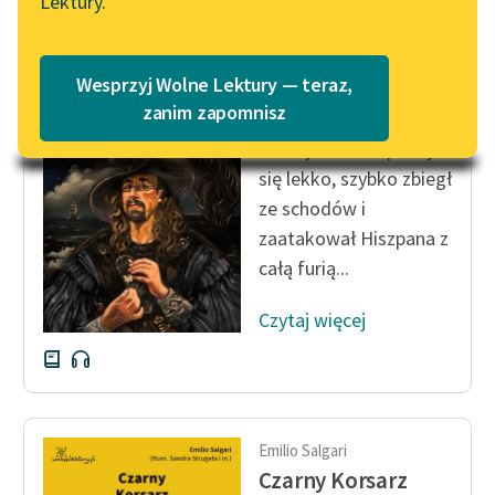
Lektury.
Katalog
Blog
Katalog w formacie PDF
Emilio Salgari
Wesprzyj Wolne Lektury — teraz,
Czarny Korsarz
Lektury szkolne i klasyka
zanim zapomnisz
literatury do słuchania dla
Czarny Korsarz pochylił
uczennic i uczniów z
się lekko, szybko zbiegł
niepełnosprawnościami
ze schodów i
E-kolekcja lektur
zaatakował Hiszpana z
szkolnych i literatury do
całą furią...
słuchania dla uczennic i
uczniów z
Czytaj więcej
niepełnosprawnościami
Feministyczne inspiracje.
Popularyzacja
skandynawskiej literatury
Emilio Salgari
feministycznej
Czarny Korsarz