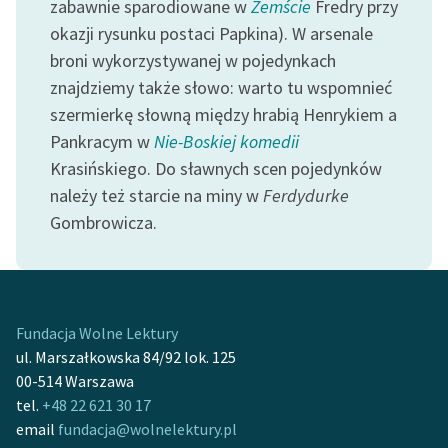
zabawnie sparodiowane w
Zemście
Fredry przy
okazji rysunku postaci Papkina). W arsenale
broni wykorzystywanej w pojedynkach
znajdziemy także słowo: warto tu wspomnieć
szermierkę słowną między hrabią Henrykiem a
Pankracym w
Nie-Boskiej komedii
Krasińskiego. Do sławnych scen pojedynków
należy też starcie na miny w
Ferdydurke
Gombrowicza.
Fundacja Wolne Lektury
ul. Marszałkowska 84/92 lok. 125
00-514 Warszawa
tel.
+48 22 621 30 17
email
fundacja@wolnelektury.pl