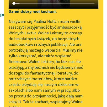
Katalog DAISY
Zgłoś brak utworu
Podkasty o książkach
Dzień dobry moi kochani.
powieści przygodowe Emilia Salgariego
Aktualności
Narzędzia
Nazywam się Paulina Holtz i mam wielki
zaszczyt i przyjemność być ambasadorką
„Prokurator Alicja Horn”
Mapa Wolnych Lektur
Wolnych Lektur. Wolne Lektury to dostęp
do słuchania
do bezpłatnych książek, do bezpłatnych
Emilio Salgari
Leśmianator
audiobooków i różnych publikacji. Ale oni
Czarny Korsarz
Byliśmy częścią AI Impact
potrzebują naszego wsparcia. Musimy nie
Przewodnik dla piszących i
Lab
tylko korzystać, ale także wspierać
czytających
Powoli wychodziły ze
finansowo Wolne Lektury, bo bez nas nie
Zapraszamy na spotkanie
swoich kryjówek
przeżyją, a my bez nich nie będziemy mieć
online z tłumaczkami
małpy,
dostępu do fantastycznej literatury, do
literatury skandynawskiej
API
rozprostowywały kości
potrzebnych materiałów, które bardzo
i ziewały, wystawiając
Spotkanie z Katarzyną
OAI-PMH
często przydają się naszym dzieciom w
zaspane pyszczki w
Tunkiel w Oslo
szkołach albo nam samym w pracy, albo
Widget Wolnych Lektur
kierunku...
po prostu do przyjemności, jaką dają nam
102. lata temu zmarł
książki. Także kochani, wspierajmy Wolne
Przypisy
Joseph Conrad
Czytaj więcej