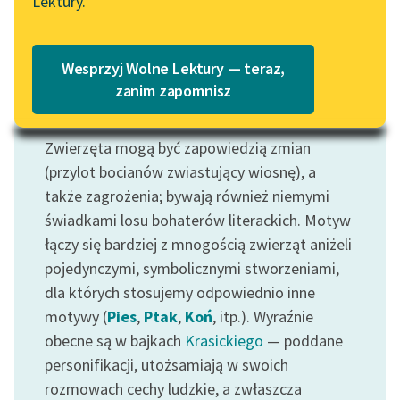
Lektury.
Katalog
Blog
Katalog w formacie PDF
Wesprzyj Wolne Lektury — teraz,
Lektury szkolne i klasyka
zanim zapomnisz
literatury do słuchania dla
Motyw: Zwierzęta
uczennic i uczniów z
Zwierzęta mogą być zapowiedzią zmian
niepełnosprawnościami
(przylot bocianów zwiastujący wiosnę), a
E-kolekcja lektur
także zagrożenia; bywają również niemymi
szkolnych i literatury do
świadkami losu bohaterów literackich. Motyw
słuchania dla uczennic i
łączy się bardziej z mnogością zwierząt aniżeli
uczniów z
pojedynczymi, symbolicznymi stworzeniami,
niepełnosprawnościami
dla których stosujemy odpowiednio inne
Feministyczne inspiracje.
motywy (
Pies
,
Ptak
,
Koń
, itp.). Wyraźnie
Popularyzacja
obecne są w bajkach
Krasickiego
— poddane
skandynawskiej literatury
personifikacji, utożsamiają w swoich
feministycznej
rozmowach cechy ludzkie, a zwłaszcza