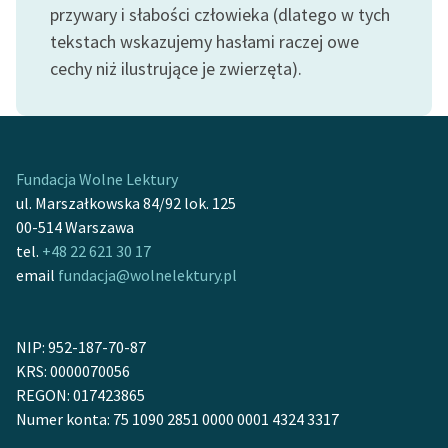
Ręce pełne poezji
przywary i słabości człowieka (dlatego w tych
tekstach wskazujemy hasłami raczej owe
Kolekcje edukacyjne
cechy niż ilustrujące je zwierzęta).
twórców przechodzących
do domeny publicznej,
lektur szkolnych oraz
Starego Testamentu
Fundacja Wolne Lektury
Odkurzamy bohaterów
ul. Marszałkowska 84/92 lok. 125
Szkoła Poezji Wolnych
00-514 Warszawa
Lektur
tel.
+48 22 621 30 17
email
fundacja@wolnelektury.pl
O nas
Kontakt
NIP: 952-187-70-87
KRS: 0000070056
O projekcie
REGON: 017423865
Zespół
Numer konta: 75 1090 2851 0000 0001 4324 3317