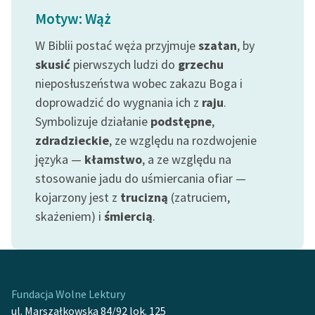
feministycznej
Motyw: Wąż
Ręce pełne poezji
W Biblii postać węża przyjmuje
szatan
, by
skusić
pierwszych ludzi do
grzechu
Kolekcje edukacyjne
nieposłuszeństwa wobec zakazu Boga i
twórców przechodzących
doprowadzić do wygnania ich z
raju
.
do domeny publicznej,
lektur szkolnych oraz
Symbolizuje działanie
podstępne
,
Starego Testamentu
zdradzieckie
, ze względu na rozdwojenie
języka —
kłamstwo
, a ze względu na
Odkurzamy bohaterów
stosowanie jadu do uśmiercania ofiar —
Szkoła Poezji Wolnych
kojarzony jest z
trucizną
(zatruciem,
Lektur
skażeniem) i
śmiercią
.
O nas
Kontakt
Fundacja Wolne Lektury
O projekcie
ul. Marszałkowska 84/92 lok. 125