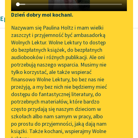
Katalog DAISY
Zgłoś brak utworu
Podkasty o książkach
Dzień dobry moi kochani.
Epika Emilia Salgariego
Aktualności
Narzędzia
Nazywam się Paulina Holtz i mam wielki
zaszczyt i przyjemność być ambasadorką
Zapraszamy na spotkanie
Mapa Wolnych Lektur
Wolnych Lektur. Wolne Lektury to dostęp
online z tłumaczkami
do bezpłatnych książek, do bezpłatnych
Emilio Salgari
Leśmianator
literatury skandynawskiej
audiobooków i różnych publikacji. Ale oni
Czarny Korsarz
potrzebują naszego wsparcia. Musimy nie
Przewodnik dla piszących i
Spotkanie z Katarzyną
tylko korzystać, ale także wspierać
czytających
Przed nim wił się
Tunkiel w Oslo
finansowo Wolne Lektury, bo bez nas nie
posłusznie z tuzin
przeżyją, a my bez nich nie będziemy mieć
Wolne Lektury na 32.
najbardziej
dostępu do fantastycznej literatury, do
Pol’and’Rock Festivalu
API
niebezpiecznych węży
potrzebnych materiałów, które bardzo
środkowej Ameryki:
„Kochanek Lady
OAI-PMH
często przydają się naszym dzieciom w
popielato-brązowe
Chatterley” do słuchania
szkołach albo nam samym w pracy, albo
Widget Wolnych Lektur
na Wolnych Lekturach
żararaki, o...
po prostu do przyjemności, jaką dają nam
książki. Także kochani, wspierajmy Wolne
Przypisy
Nowy audiobook –
Czytaj więcej