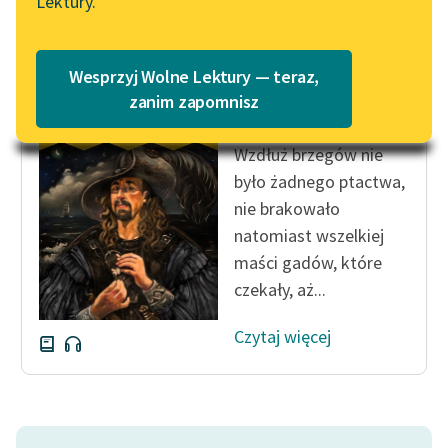
Lektury.
„Marzenie o Oriencie”
Katalog
Sophie Elkan
Katalog w formacie PDF
Blog
Wesprzyj Wolne Lektury — teraz,
Emilio Salgari
zanim zapomnisz
Czarny Korsarz
Lektury szkolne i klasyka
Wzdłuż brzegów nie
literatury do słuchania dla
było żadnego ptactwa,
uczennic i uczniów z
nie brakowało
niepełnosprawnościami
natomiast wszelkiej
E-kolekcja lektur
maści gadów, które
szkolnych i literatury do
czekały, aż...
słuchania dla uczennic i
uczniów z
Czytaj więcej
niepełnosprawnościami
Feministyczne inspiracje.
Popularyzacja
skandynawskiej literatury