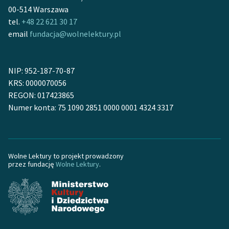
Zespół
00-514 Warszawa
tel.
+48 22 621 30 17
email
fundacja@wolnelektury.pl
Zasady wykorzystania
Wolnych Lektur
NIP: 952-187-70-87
Logotypy
KRS: 0000070056
REGON: 017423865
Materiały promocyjne
Numer konta: 75 1090 2851 0000 0001 4324 3317
Polityka prywatności
Regulamin biblioteki
Wolne Lektury to projekt prowadzony
Dane fundacji i
przez fundację
Wolne Lektury
.
sprawozdania finansowe
Regulamin darowizn
Informacja o treściach
wrażliwych