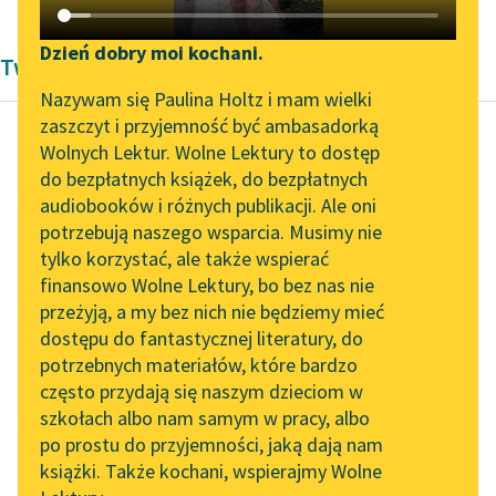
Katalog DAISY
Zgłoś brak utworu
Podkasty o książkach
Dzień dobry moi kochani.
Twórczość Edith Nesbit
Aktualności
Narzędzia
Nazywam się Paulina Holtz i mam wielki
zaszczyt i przyjemność być ambasadorką
„Prokurator Alicja Horn”
Mapa Wolnych Lektur
Wolnych Lektur. Wolne Lektury to dostęp
do słuchania
do bezpłatnych książek, do bezpłatnych
Edith Nesbit
Leśmianator
audiobooków i różnych publikacji. Ale oni
Poszukiwacze
Byliśmy częścią AI Impact
potrzebują naszego wsparcia. Musimy nie
Przewodnik dla piszących i
skarbu
Lab
tylko korzystać, ale także wspierać
czytających
finansowo Wolne Lektury, bo bez nas nie
Zapraszamy na spotkanie
— Za nic nie
przeżyją, a my bez nich nie będziemy mieć
online z tłumaczkami
chciałabym być
dostępu do fantastycznej literatury, do
literatury skandynawskiej
API
bandytą, ani nawet
potrzebnych materiałów, które bardzo
zwyczajnym
Spotkanie z Katarzyną
OAI-PMH
często przydają się naszym dzieciom w
Tunkiel w Oslo
złodziejem. To musi
szkołach albo nam samym w pracy, albo
Widget Wolnych Lektur
być straszne! Nie...
po prostu do przyjemności, jaką dają nam
102. lata temu zmarł
książki. Także kochani, wspierajmy Wolne
Przypisy
Joseph Conrad
Czytaj więcej