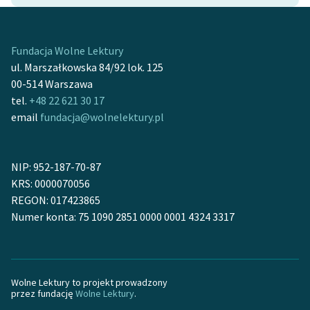
Ręce pełne poezji
Kolekcje edukacyjne
Fundacja Wolne Lektury
twórców przechodzących
ul. Marszałkowska 84/92 lok. 125
do domeny publicznej,
00-514 Warszawa
lektur szkolnych oraz
tel.
+48 22 621 30 17
Starego Testamentu
email
fundacja@wolnelektury.pl
Odkurzamy bohaterów
Szkoła Poezji Wolnych
NIP: 952-187-70-87
Lektur
KRS: 0000070056
REGON: 017423865
O nas
Numer konta: 75 1090 2851 0000 0001 4324 3317
Kontakt
O projekcie
Wolne Lektury to projekt prowadzony
Zespół
przez fundację
Wolne Lektury
.