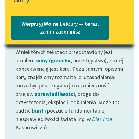
Lektury.
Katalog
Blog
Katalog w formacie PDF
Wesprzyj Wolne Lektury — teraz,
Lektury szkolne i klasyka
zanim zapomnisz
literatury do słuchania dla
Motyw: Kara
uczennic i uczniów z
W niektórych tekstach przedstawiony jest
niepełnosprawnościami
problem
winy
(
grzechu
, przestępstwa), której
E-kolekcja lektur
konsekwencją jest kara. Poza samymi opisami
szkolnych i literatury do
kary, znajdziemy rozmaite jej uzasadnienia:
słuchania dla uczennic i
może być postrzegana jako konieczność,
uczniów z
przejaw
sprawiedliwości
, droga do
niepełnosprawnościami
oczyszczenia, ekspiacji, odkupienia. Może też
Feministyczne inspiracje.
budzić
bunt
i poczucie fundamentalnej
Popularyzacja
niesprawiedliwości świata (np. w
Dies Irae
skandynawskiej literatury
Kasprowicza).
feministycznej