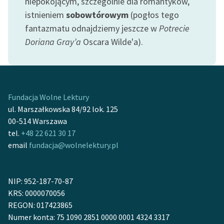
niepokojącym, szczególnie dla romantyków,
istnieniem
sobowtórowym
(pogłos tego
Zasady wykorzystania
fantazmatu odnajdziemy jeszcze w
Potrecie
Wolnych Lektur
Doriana Gray’a
Oscara Wilde'a).
Logotypy
Materiały promocyjne
Polityka prywatności
Fundacja Wolne Lektury
ul. Marszałkowska 84/92 lok. 125
Regulamin biblioteki
00-514 Warszawa
Dane fundacji i
tel.
+48 22 621 30 17
sprawozdania finansowe
email
fundacja@wolnelektury.pl
Regulamin darowizn
NIP: 952-187-70-87
Informacja o treściach
KRS: 0000070056
wrażliwych
REGON: 017423865
Deklaracja dostępności
Numer konta: 75 1090 2851 0000 0001 4324 3317