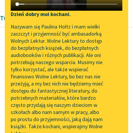
Katalog DAISY
Zgłoś brak utworu
Podkasty o książkach
Dzień dobry moi kochani.
Twórczość Romantyzm Edgara Allana Poe'go
Aktualności
Narzędzia
Nazywam się Paulina Holtz i mam wielki
zaszczyt i przyjemność być ambasadorką
„Prokurator Alicja Horn”
Mapa Wolnych Lektur
Wolnych Lektur. Wolne Lektury to dostęp
do słuchania
do bezpłatnych książek, do bezpłatnych
Edgar Allan Poe
Leśmianator
audiobooków i różnych publikacji. Ale oni
Portret owalny
Byliśmy częścią AI Impact
potrzebują naszego wsparcia. Musimy nie
Przewodnik dla piszących i
Lab
tylko korzystać, ale także wspierać
czytających
Był to, jakom już
finansowo Wolne Lektury, bo bez nas nie
Zapraszamy na spotkanie
powiedział, portret
przeżyją, a my bez nich nie będziemy mieć
online z tłumaczkami
młodej dziewczyny.
dostępu do fantastycznej literatury, do
literatury skandynawskiej
API
potrzebnych materiałów, które bardzo
Była to jeno — głowa
Spotkanie z Katarzyną
OAI-PMH
często przydają się naszym dzieciom w
aż po ramiona...
Tunkiel w Oslo
szkołach albo nam samym w pracy, albo
Widget Wolnych Lektur
po prostu do przyjemności, jaką dają nam
Czytaj więcej
102. lata temu zmarł
książki. Także kochani, wspierajmy Wolne
Przypisy
Joseph Conrad