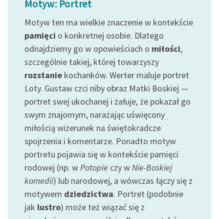
Motyw: Portret
Ręce pełne poezji
Motyw ten ma wielkie znaczenie w kontekście
Kolekcje edukacyjne
pamięci
o konkretnej osobie. Dlatego
twórców przechodzących
odnajdziemy go w opowieściach o
miłości
,
do domeny publicznej,
lektur szkolnych oraz
szczególnie takiej, której towarzyszy
Starego Testamentu
rozstanie
kochanków. Werter maluje portret
Loty. Gustaw czci niby obraz Matki Boskiej —
Odkurzamy bohaterów
portret swej ukochanej i żałuje, że pokazał go
Szkoła Poezji Wolnych
swym znajomym, narażając uświęcony
Lektur
miłością wizerunek na świętokradcze
spojrzenia i komentarze. Ponadto motyw
O nas
portretu pojawia się w kontekście pamięci
Kontakt
rodowej (np. w
Potopie
czy w
Nie-Boskiej
komedii
) lub narodowej, a wówczas łączy się z
O projekcie
motywem
dziedzictwa
. Portret (podobnie
Zespół
jak
lustro
) może też wiązać się z