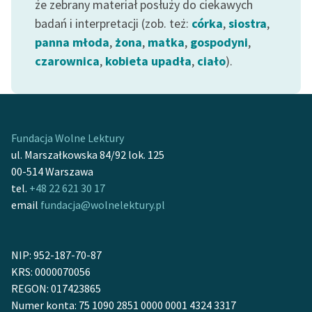
że zebrany materiał posłuży do ciekawych
badań i interpretacji (zob. też:
córka
,
siostra
,
panna młoda
,
żona
,
matka
,
gospodyni
,
czarownica
,
kobieta upadła
,
ciało
).
Fundacja Wolne Lektury
ul. Marszałkowska 84/92 lok. 125
00-514 Warszawa
tel.
+48 22 621 30 17
email
fundacja@wolnelektury.pl
NIP: 952-187-70-87
KRS: 0000070056
REGON: 017423865
Numer konta: 75 1090 2851 0000 0001 4324 3317