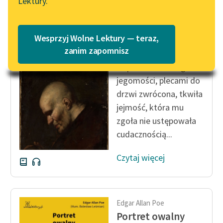
Lektury.
Katalog
Blog
Katalog w formacie PDF
Edgar Allan Poe
Wesprzyj Wolne Lektury — teraz,
Król Dżumiec
Lektury szkolne i klasyka
zanim zapomnisz
literatury do słuchania dla
Naprzeciwko onego
uczennic i uczniów z
jegomości, plecami do
niepełnosprawnościami
drzwi zwrócona, tkwiła
E-kolekcja lektur
jejmość, która mu
szkolnych i literatury do
zgoła nie ustępowała
słuchania dla uczennic i
cudacznością...
uczniów z
niepełnosprawnościami
Czytaj więcej
Feministyczne inspiracje.
Popularyzacja
skandynawskiej literatury
Edgar Allan Poe
feministycznej
Portret owalny