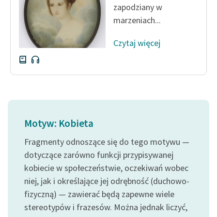
zapodziany w
marzeniach...
Zasady wykorzystania
Wolnych Lektur
Czytaj więcej
Logotypy
Materiały promocyjne
Polityka prywatności
Regulamin biblioteki
Motyw: Kobieta
Dane fundacji i
sprawozdania finansowe
Fragmenty odnoszące się do tego motywu —
dotyczące zarówno funkcji przypisywanej
Regulamin darowizn
kobiecie w społeczeństwie, oczekiwań wobec
Informacja o treściach
niej, jak i określające jej odrębność (duchowo-
wrażliwych
fizyczną) — zawierać będą zapewne wiele
stereotypów i frazesów. Można jednak liczyć,
Deklaracja dostępności