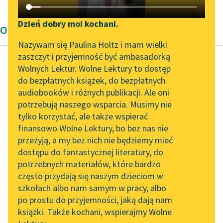
Katalog DAISY
Zgłoś brak utworu
Podkasty o książkach
Dzień dobry moi kochani.
Opowiadanie Edgara Allana Poe'go
Aktualności
Narzędzia
Nazywam się Paulina Holtz i mam wielki
zaszczyt i przyjemność być ambasadorką
„Prokurator Alicja Horn”
Mapa Wolnych Lektur
Wolnych Lektur. Wolne Lektury to dostęp
do słuchania
do bezpłatnych książek, do bezpłatnych
Edgar Allan Poe
Leśmianator
audiobooków i różnych publikacji. Ale oni
Berenice
Byliśmy częścią AI Impact
potrzebują naszego wsparcia. Musimy nie
Przewodnik dla piszących i
Lab
tylko korzystać, ale także wspierać
czytających
W najsłodszych dniach
finansowo Wolne Lektury, bo bez nas nie
Zapraszamy na spotkanie
rozkwitu jej
przeżyją, a my bez nich nie będziemy mieć
online z tłumaczkami
nieporównanego
dostępu do fantastycznej literatury, do
literatury skandynawskiej
API
piękna nie kochałem jej
potrzebnych materiałów, które bardzo
nigdy, jestem tego aż
Spotkanie z Katarzyną
OAI-PMH
często przydają się naszym dzieciom w
nadto...
Tunkiel w Oslo
szkołach albo nam samym w pracy, albo
Widget Wolnych Lektur
po prostu do przyjemności, jaką dają nam
102. lata temu zmarł
Czytaj więcej
książki. Także kochani, wspierajmy Wolne
Przypisy
Joseph Conrad