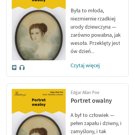
Ręce pełne poezji
Była to młoda,
Kolekcje edukacyjne
niezmiernie rzadkiej
twórców przechodzących
urody dziewczyna —
do domeny publicznej,
zarówno powabna, jak
lektur szkolnych oraz
wesoła. Przeklęty jest
Starego Testamentu
ów dzień...
Odkurzamy bohaterów
Czytaj więcej
Szkoła Poezji Wolnych
Lektur
O nas
Edgar Allan Poe
Portret owalny
Kontakt
O projekcie
A był to człowiek —
pełen zapału i dziwny, i
Zespół
zamyślony, i tak