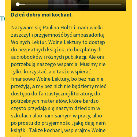
Katalog DAISY
Zgłoś brak utworu
Podkasty o książkach
Dzień dobry moi kochani.
Twórczość Demostenesa
Aktualności
Narzędzia
Nazywam się Paulina Holtz i mam wielki
zaszczyt i przyjemność być ambasadorką
„Prokurator Alicja Horn”
Mapa Wolnych Lektur
Wolnych Lektur. Wolne Lektury to dostęp
do słuchania
do bezpłatnych książek, do bezpłatnych
Demostenes
Leśmianator
audiobooków i różnych publikacji. Ale oni
Wybór mów
Byliśmy częścią AI Impact
potrzebują naszego wsparcia. Musimy nie
Przewodnik dla piszących i
Lab
tylko korzystać, ale także wspierać
czytających
Czytaj więcej
finansowo Wolne Lektury, bo bez nas nie
Zapraszamy na spotkanie
przeżyją, a my bez nich nie będziemy mieć
online z tłumaczkami
dostępu do fantastycznej literatury, do
literatury skandynawskiej
API
potrzebnych materiałów, które bardzo
Spotkanie z Katarzyną
OAI-PMH
często przydają się naszym dzieciom w
Tunkiel w Oslo
szkołach albo nam samym w pracy, albo
Widget Wolnych Lektur
po prostu do przyjemności, jaką dają nam
102. lata temu zmarł
książki. Także kochani, wspierajmy Wolne
Przypisy
Joseph Conrad