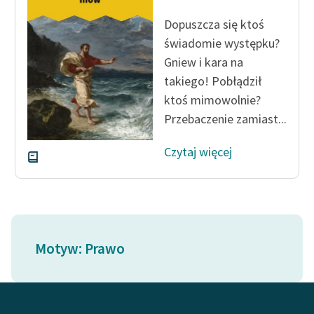
Ręce pełne poezji
Dopuszcza się ktoś
Kolekcje edukacyjne
świadomie występku?
twórców przechodzących
Gniew i kara na
do domeny publicznej,
takiego! Pobłądził
lektur szkolnych oraz
ktoś mimowolnie?
Starego Testamentu
Przebaczenie zamiast...
Odkurzamy bohaterów
Czytaj więcej
Szkoła Poezji Wolnych
Lektur
O nas
Kontakt
Motyw: Prawo
O projekcie
Zespół