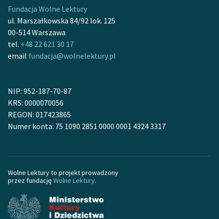
Fundacja Wolne Lektury
Zasady wykorzystania
ul. Marszałkowska 84/92 lok. 125
Wolnych Lektur
00-514 Warszawa
tel.
+48 22 621 30 17
Logotypy
email
fundacja@wolnelektury.pl
Materiały promocyjne
Polityka prywatności
NIP: 952-187-70-87
KRS: 0000070056
Regulamin biblioteki
REGON: 017423865
Numer konta: 75 1090 2851 0000 0001 4324 3317
Dane fundacji i
sprawozdania finansowe
Regulamin darowizn
Wolne Lektury to projekt prowadzony
Informacja o treściach
przez fundację
Wolne Lektury
.
wrażliwych
Deklaracja dostępności