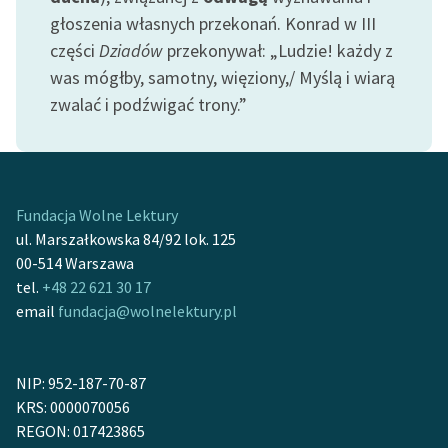
głoszenia własnych przekonań. Konrad w III
Zasady wykorzystania
części
Dziadów
przekonywał: „Ludzie! każdy z
Wolnych Lektur
was mógłby, samotny, więziony,/ Myślą i wiarą
zwalać i podźwigać trony.”
Logotypy
Materiały promocyjne
Polityka prywatności
Fundacja Wolne Lektury
Regulamin biblioteki
ul. Marszałkowska 84/92 lok. 125
00-514 Warszawa
Dane fundacji i
tel.
+48 22 621 30 17
sprawozdania finansowe
email
fundacja@wolnelektury.pl
Regulamin darowizn
Informacja o treściach
NIP: 952-187-70-87
wrażliwych
KRS: 0000070056
REGON: 017423865
Deklaracja dostępności