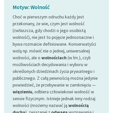
Ręce pełne poezji
Motyw: Wolność
Kolekcje edukacyjne
Choć w pierwszym odruchu każdy jest
twórców przechodzących
przekonany, że wie, czym jest wolność
do domeny publicznej,
(zwłaszcza, gdy chodzi o jego osobistą
lektur szkolnych oraz
wolność), nie jest to pojęcie jednoznaczne i
Starego Testamentu
bywa rozmaicie definiowane. Konserwatyści
Odkurzamy bohaterów
wolą np. mówić nie o jednej, uniwersalnej
Szkoła Poezji Wolnych
wolności, ale o
wolnościach
(w lm.), czyli
Lektur
możliwościach decydowania i wyboru w
określonych dziedzinach życia prywatnego i
O nas
publicznego. Z całą pewnością można jedynie
powiedzieć, że przebywanie w zamknięciu —
Kontakt
więzieniu
, odbiera człowiekowi wolność w
O projekcie
sensie fizycznym. Istnieje jednak inny rodzaj
Zespół
wolności (możemy nazwać ją
wolnością
ducha
), związanej z
odwagą
wyznawania i