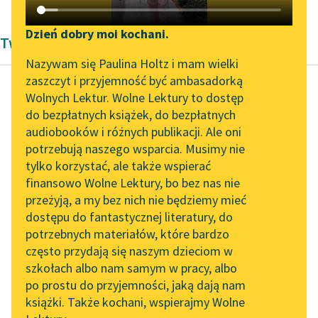
Katalog DAISY
Zgłoś brak utworu
Podkasty o książkach
Dzień dobry moi kochani.
Twórczość Romantyzm Casimira Delavigne'a
Aktualności
Narzędzia
Nazywam się Paulina Holtz i mam wielki
zaszczyt i przyjemność być ambasadorką
„Prokurator Alicja Horn”
Mapa Wolnych Lektur
Wolnych Lektur. Wolne Lektury to dostęp
do słuchania
do bezpłatnych książek, do bezpłatnych
Casimir Delavigne
Leśmianator
audiobooków i różnych publikacji. Ale oni
Warszawianka
Byliśmy częścią AI Impact
potrzebują naszego wsparcia. Musimy nie
Przewodnik dla piszących i
1831
Lab
tylko korzystać, ale także wspierać
czytających
finansowo Wolne Lektury, bo bez nas nie
Zapraszamy na spotkanie
Oto dziś dzień krwi i
przeżyją, a my bez nich nie będziemy mieć
online z tłumaczkami
chwały,
dostępu do fantastycznej literatury, do
literatury skandynawskiej
API
Oby dniem
potrzebnych materiałów, które bardzo
wskrzeszenia był!
Spotkanie z Katarzyną
OAI-PMH
często przydają się naszym dzieciom w
Tunkiel w Oslo
W gwiazdę Polski orzeł
szkołach albo nam samym w pracy, albo
Widget Wolnych Lektur
biały...
po prostu do przyjemności, jaką dają nam
102. lata temu zmarł
książki. Także kochani, wspierajmy Wolne
Przypisy
Joseph Conrad
Czytaj więcej