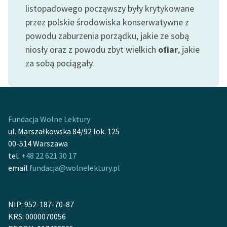
Ręce pełne poezji
listopadowego począwszy były krytykowane
przez polskie środowiska konserwatywne z
Kolekcje edukacyjne
powodu zaburzenia porządku, jakie ze sobą
twórców przechodzących
niosły oraz z powodu zbyt wielkich
ofiar
, jakie
do domeny publicznej,
lektur szkolnych oraz
za sobą pociągały.
Starego Testamentu
Odkurzamy bohaterów
Szkoła Poezji Wolnych
Fundacja Wolne Lektury
Lektur
ul. Marszałkowska 84/92 lok. 125
00-514 Warszawa
O nas
tel.
+48 22 621 30 17
email
fundacja@wolnelektury.pl
Kontakt
O projekcie
NIP: 952-187-70-87
Zespół
KRS: 0000070056