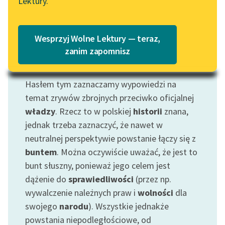
Lektury.
Katalog
Blog
Katalog w formacie PDF
Wesprzyj Wolne Lektury — teraz,
Lektury szkolne i klasyka
zanim zapomnisz
literatury do słuchania dla
Motyw: Powstanie
uczennic i uczniów z
Hasłem tym zaznaczamy wypowiedzi na
niepełnosprawnościami
temat zrywów zbrojnych przeciwko oficjalnej
E-kolekcja lektur
władzy
. Rzecz to w polskiej
historii
znana,
szkolnych i literatury do
jednak trzeba zaznaczyć, że nawet w
słuchania dla uczennic i
neutralnej perspektywie powstanie łączy się z
uczniów z
buntem
. Można oczywiście uważać, że jest to
niepełnosprawnościami
bunt słuszny, ponieważ jego celem jest
Feministyczne inspiracje.
dążenie do
sprawiedliwości
(przez np.
Popularyzacja
wywalczenie należnych praw i
wolności
dla
skandynawskiej literatury
swojego
narodu
). Wszystkie jednakże
feministycznej
powstania niepodległościowe, od