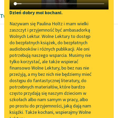
Katalog DAISY
Zgłoś brak utworu
Podkasty o książkach
Dzień dobry moi kochani.
Twórczość Romantyzm Casimira Delavigne'a
Aktualności
Narzędzia
Nazywam się Paulina Holtz i mam wielki
zaszczyt i przyjemność być ambasadorką
„Prokurator Alicja Horn”
Mapa Wolnych Lektur
Wolnych Lektur. Wolne Lektury to dostęp
do słuchania
do bezpłatnych książek, do bezpłatnych
Casimir Delavigne
Leśmianator
audiobooków i różnych publikacji. Ale oni
Warszawianka
Byliśmy częścią AI Impact
potrzebują naszego wsparcia. Musimy nie
Przewodnik dla piszących i
1831
Lab
tylko korzystać, ale także wspierać
czytających
finansowo Wolne Lektury, bo bez nas nie
Zapraszamy na spotkanie
Oto dziś dzień krwi i
przeżyją, a my bez nich nie będziemy mieć
online z tłumaczkami
chwały,
dostępu do fantastycznej literatury, do
literatury skandynawskiej
API
Oby dniem
potrzebnych materiałów, które bardzo
wskrzeszenia był!
Spotkanie z Katarzyną
OAI-PMH
często przydają się naszym dzieciom w
Tunkiel w Oslo
W gwiazdę Polski orzeł
szkołach albo nam samym w pracy, albo
Widget Wolnych Lektur
biały...
po prostu do przyjemności, jaką dają nam
102. lata temu zmarł
książki. Także kochani, wspierajmy Wolne
Przypisy
Joseph Conrad
Czytaj więcej