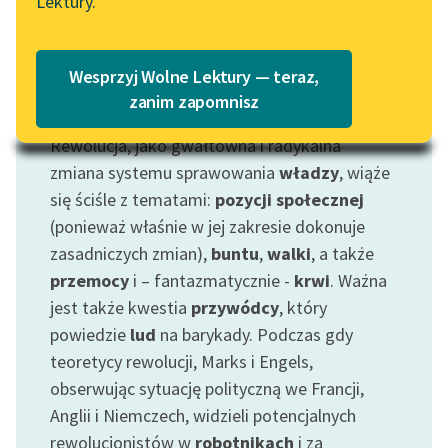
Lektury.
Wolne Lektury – idealna na
Katalog
lato
Katalog w formacie PDF
Blog
Wesprzyj Wolne Lektury — teraz,
zanim zapomnisz
Motyw: Rewolucja
Rewolucja, jako gwałtowna i radykalna
Lektury szkolne i klasyka
literatury do słuchania dla
zmiana systemu sprawowania
władzy
, wiąże
uczennic i uczniów z
się ściśle z tematami:
pozycji społecznej
niepełnosprawnościami
(ponieważ właśnie w jej zakresie dokonuje
zasadniczych zmian),
buntu
,
walki
, a także
E-kolekcja lektur
przemocy
i – fantazmatycznie -
krwi
. Ważna
szkolnych i literatury do
jest także kwestia
przywódcy
, który
słuchania dla uczennic i
uczniów z
powiedzie
lud
na barykady. Podczas gdy
niepełnosprawnościami
teoretycy rewolucji, Marks i Engels,
obserwując sytuację polityczną we Francji,
Feministyczne inspiracje.
Anglii i Niemczech, widzieli potencjalnych
Popularyzacja
rewolucjonistów w
robotnikach
i za
skandynawskiej literatury