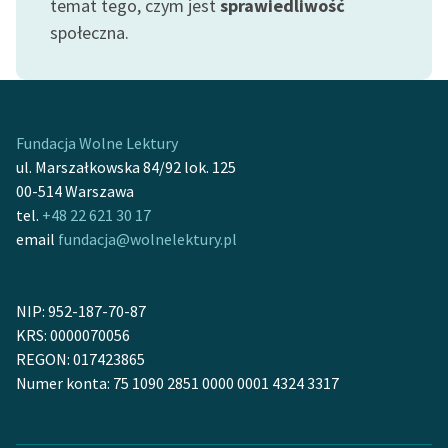
temat tego, czym jest
sprawiedliwość
Zespół
społeczna.
Zasady wykorzystania
Wolnych Lektur
Fundacja Wolne Lektury
Logotypy
ul. Marszałkowska 84/92 lok. 125
00-514 Warszawa
Materiały promocyjne
tel.
+48 22 621 30 17
Polityka prywatności
email
fundacja@wolnelektury.pl
Regulamin biblioteki
NIP: 952-187-70-87
Dane fundacji i
KRS: 0000070056
sprawozdania finansowe
REGON: 017423865
Regulamin darowizn
Numer konta: 75 1090 2851 0000 0001 4324 3317
Informacja o treściach
wrażliwych