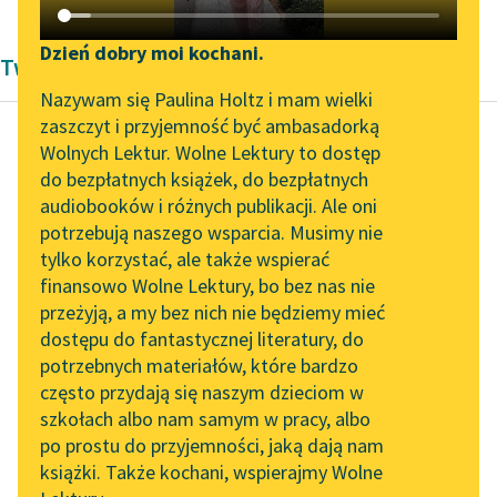
Katalog DAISY
Zgłoś brak utworu
Podkasty o książkach
Dzień dobry moi kochani.
Twórczość Bronisławy Ostrowskiej
Aktualności
Narzędzia
Nazywam się Paulina Holtz i mam wielki
zaszczyt i przyjemność być ambasadorką
Spotkanie z Katarzyną
Mapa Wolnych Lektur
Wolnych Lektur. Wolne Lektury to dostęp
Tunkiel w Oslo
do bezpłatnych książek, do bezpłatnych
Bronisława Ostrowska
Leśmianator
audiobooków i różnych publikacji. Ale oni
Bohaterski miś
Wolne Lektury na 32.
potrzebują naszego wsparcia. Musimy nie
Przewodnik dla piszących i
Pol’and’Rock Festivalu
tylko korzystać, ale także wspierać
czytających
Rewolucja! Car padł.
finansowo Wolne Lektury, bo bez nas nie
„Kochanek Lady
Wielki rosyjski biały car,
przeżyją, a my bez nich nie będziemy mieć
Chatterley” do słuchania
co słał szeregi
dostępu do fantastycznej literatury, do
na Wolnych Lekturach
API
zaborców na naszą
potrzebnych materiałów, które bardzo
ziemię, przeciw...
Nowy audiobook –
OAI-PMH
często przydają się naszym dzieciom w
„Marzenie o Oriencie”
szkołach albo nam samym w pracy, albo
Widget Wolnych Lektur
Czytaj więcej
Sophie Elkan
po prostu do przyjemności, jaką dają nam
książki. Także kochani, wspierajmy Wolne
Przypisy
Kolekcja Nadwyraz.com x