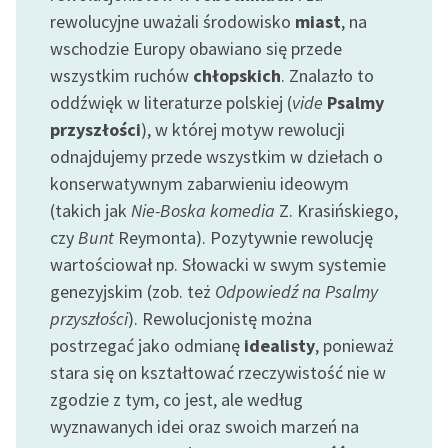
feministycznej
rewolucyjne uważali środowisko
miast
, na
wschodzie Europy obawiano się przede
Ręce pełne poezji
wszystkim ruchów
chłopskich
. Znalazło to
Kolekcje edukacyjne
oddźwięk w literaturze polskiej (
vide
Psalmy
twórców przechodzących
przyszłości
), w której motyw rewolucji
do domeny publicznej,
odnajdujemy przede wszystkim w dziełach o
lektur szkolnych oraz
konserwatywnym zabarwieniu ideowym
Starego Testamentu
(takich jak
Nie-Boska komedia
Z. Krasińskiego,
Odkurzamy bohaterów
czy
Bunt
Reymonta). Pozytywnie rewolucję
wartościował np. Słowacki w swym systemie
Szkoła Poezji Wolnych
genezyjskim (zob. też
Odpowiedź na Psalmy
Lektur
przyszłości
). Rewolucjonistę można
O nas
postrzegać jako odmianę
idealisty
, ponieważ
stara się on kształtować rzeczywistość nie w
Kontakt
zgodzie z tym, co jest, ale według
O projekcie
wyznawanych idei oraz swoich marzeń na