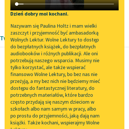
Katalog DAISY
Zgłoś brak utworu
Podkasty o książkach
Dzień dobry moi kochani.
Bolesław Prus
✖
Aktualności
Narzędzia
Nazywam się Paulina Holtz i mam wielki
zaszczyt i przyjemność być ambasadorką
Twórczość Bolesław Prus
„Prokurator Alicja Horn”
Mapa Wolnych Lektur
Wolnych Lektur. Wolne Lektury to dostęp
do słuchania
do bezpłatnych książek, do bezpłatnych
Leśmianator
audiobooków i różnych publikacji. Ale oni
Byliśmy częścią AI Impact
potrzebują naszego wsparcia. Musimy nie
Przewodnik dla piszących i
Lab
tylko korzystać, ale także wspierać
Bolesław Prus
czytających
finansowo Wolne Lektury, bo bez nas nie
Antek
Zapraszamy na spotkanie
przeżyją, a my bez nich nie będziemy mieć
online z tłumaczkami
dostępu do fantastycznej literatury, do
literatury skandynawskiej
Może spotkacie kiedy
API
potrzebnych materiałów, które bardzo
wiejskiego chłopca,
Spotkanie z Katarzyną
OAI-PMH
często przydają się naszym dzieciom w
który szuka zarobku i
Tunkiel w Oslo
szkołach albo nam samym w pracy, albo
Widget Wolnych Lektur
takiej nauki, jakiej
po prostu do przyjemności, jaką dają nam
102. lata temu zmarł
między swoimi nie...
książki. Także kochani, wspierajmy Wolne
Przypisy
Joseph Conrad