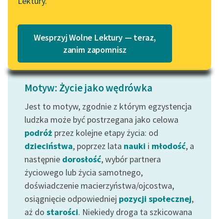
Lektury.
Czytaj więcej
Katalog
Blog
Katalog w formacie PDF
Wesprzyj Wolne Lektury — teraz,
Lektury szkolne i klasyka
zanim zapomnisz
literatury do słuchania dla
uczennic i uczniów z
niepełnosprawnościami
Motyw: Życie jako wędrówka
E-kolekcja lektur
Jest to motyw, zgodnie z którym egzystencja
szkolnych i literatury do
ludzka może być postrzegana jako celowa
słuchania dla uczennic i
podróż
przez kolejne etapy życia: od
uczniów z
dzieciństwa
, poprzez lata
nauki
i
młodość
, a
niepełnosprawnościami
następnie
dorosłość
, wybór partnera
Feministyczne inspiracje.
życiowego lub życia samotnego,
Popularyzacja
doświadczenie macierzyństwa/ojcostwa,
skandynawskiej literatury
osiągnięcie odpowiedniej
pozycji społecznej
,
feministycznej
aż do
starości
. Niekiedy droga ta szkicowana