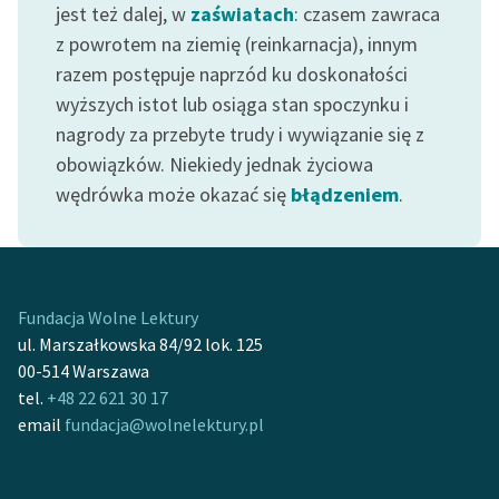
Ręce pełne poezji
jest też dalej, w
zaświatach
: czasem zawraca
z powrotem na ziemię (reinkarnacja), innym
Kolekcje edukacyjne
razem postępuje naprzód ku doskonałości
twórców przechodzących
wyższych istot lub osiąga stan spoczynku i
do domeny publicznej,
nagrody za przebyte trudy i wywiązanie się z
lektur szkolnych oraz
obowiązków. Niekiedy jednak życiowa
Starego Testamentu
wędrówka może okazać się
błądzeniem
.
Odkurzamy bohaterów
Szkoła Poezji Wolnych
Lektur
Fundacja Wolne Lektury
O nas
ul. Marszałkowska 84/92 lok. 125
00-514 Warszawa
Kontakt
tel.
+48 22 621 30 17
O projekcie
email
fundacja@wolnelektury.pl
Zespół