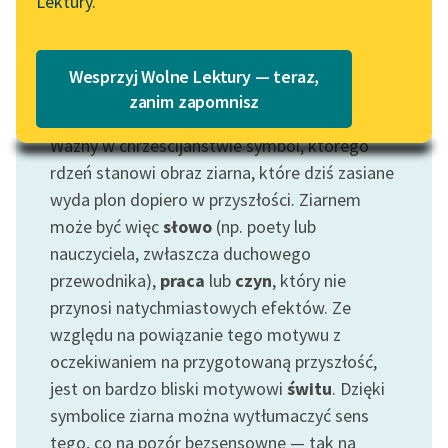
Lektury.
Katalog
Blog
Katalog w formacie PDF
Wesprzyj Wolne Lektury — teraz,
Lektury szkolne i klasyka
zanim zapomnisz
Motyw: Ziarno
literatury do słuchania dla
Ważny w chrześcijaństwie symbol, którego
uczennic i uczniów z
niepełnosprawnościami
rdzeń stanowi obraz ziarna, które dziś zasiane
wyda plon dopiero w przyszłości. Ziarnem
E-kolekcja lektur
może być więc
słowo
(np. poety lub
szkolnych i literatury do
nauczyciela, zwłaszcza duchowego
słuchania dla uczennic i
przewodnika),
praca
lub
czyn
, który nie
uczniów z
przynosi natychmiastowych efektów. Ze
niepełnosprawnościami
względu na powiązanie tego motywu z
Feministyczne inspiracje.
oczekiwaniem na przygotowaną przyszłość,
Popularyzacja
jest on bardzo bliski motywowi
świtu
. Dzięki
skandynawskiej literatury
symbolice ziarna można wytłumaczyć sens
feministycznej
tego, co na pozór bezsensowne — tak na