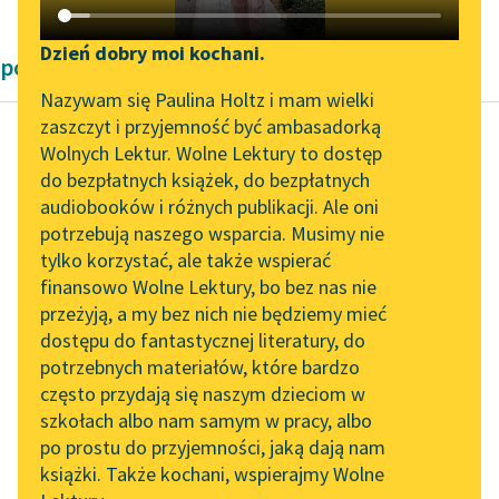
Katalog DAISY
Zgłoś brak utworu
Podkasty o książkach
Dzień dobry moi kochani.
powieści obyczajowe Bolesław Prus
Aktualności
Narzędzia
Nazywam się Paulina Holtz i mam wielki
zaszczyt i przyjemność być ambasadorką
„Prokurator Alicja Horn”
Mapa Wolnych Lektur
Wolnych Lektur. Wolne Lektury to dostęp
do słuchania
do bezpłatnych książek, do bezpłatnych
Bolesław Prus
Leśmianator
audiobooków i różnych publikacji. Ale oni
Placówka
Byliśmy częścią AI Impact
potrzebują naszego wsparcia. Musimy nie
Przewodnik dla piszących i
Lab
tylko korzystać, ale także wspierać
czytających
Patrząc na nich przez
finansowo Wolne Lektury, bo bez nas nie
Zapraszamy na spotkanie
wierzch stajni, zdawało
przeżyją, a my bez nich nie będziemy mieć
online z tłumaczkami
się, że krępy chłop i
dostępu do fantastycznej literatury, do
literatury skandynawskiej
API
para kasztanków ze...
potrzebnych materiałów, które bardzo
Spotkanie z Katarzyną
OAI-PMH
często przydają się naszym dzieciom w
Czytaj więcej
Tunkiel w Oslo
szkołach albo nam samym w pracy, albo
Widget Wolnych Lektur
po prostu do przyjemności, jaką dają nam
102. lata temu zmarł
książki. Także kochani, wspierajmy Wolne
Przypisy
Joseph Conrad