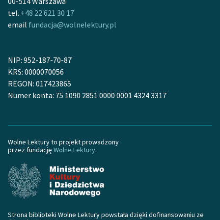
00-514 Warszawa
tel.
+48 22 621 30 17
Zasady wykorzystania
email
fundacja@wolnelektury.pl
Wolnych Lektur
Logotypy
NIP: 952-187-70-87
Materiały promocyjne
KRS: 0000070056
REGON: 017423865
Polityka prywatności
Numer konta: 75 1090 2851 0000 0001 4324 3317
Regulamin biblioteki
Dane fundacji i
sprawozdania finansowe
Wolne Lektury to projekt prowadzony
przez fundację
Wolne Lektury
.
Regulamin darowizn
Informacja o treściach
wrażliwych
Deklaracja dostępności
Strona biblioteki Wolne Lektury powstała dzięki dofinansowaniu ze