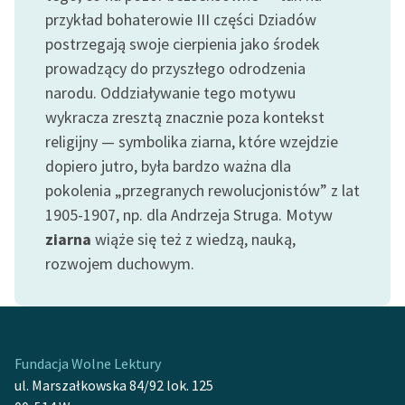
Ręce pełne poezji
przykład bohaterowie III części Dziadów
postrzegają swoje cierpienia jako środek
Kolekcje edukacyjne
prowadzący do przyszłego odrodzenia
twórców przechodzących
do domeny publicznej,
narodu. Oddziaływanie tego motywu
lektur szkolnych oraz
wykracza zresztą znacznie poza kontekst
Starego Testamentu
religijny — symbolika ziarna, które wzejdzie
dopiero jutro, była bardzo ważna dla
Odkurzamy bohaterów
pokolenia „przegranych rewolucjonistów” z lat
Szkoła Poezji Wolnych
1905-1907, np. dla Andrzeja Struga. Motyw
Lektur
ziarna
wiąże się też z wiedzą, nauką,
O nas
rozwojem duchowym.
Kontakt
O projekcie
Fundacja Wolne Lektury
Zespół
ul. Marszałkowska 84/92 lok. 125