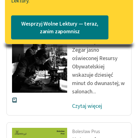
Lektury.
„Marzenie o Oriencie”
Katalog
Sophie Elkan
Katalog w formacie PDF
Bolesław Prus
Blog
Wesprzyj Wolne Lektury — teraz,
Dziwna historia
zanim zapomnisz
Noc św. Sylwestra.
Lektury szkolne i klasyka
Zegar jasno
literatury do słuchania dla
oświeconej Resursy
uczennic i uczniów z
Obywatelskiej
niepełnosprawnościami
wskazuje dziesięć
E-kolekcja lektur
minut do dwunastej; w
szkolnych i literatury do
salonach...
słuchania dla uczennic i
uczniów z
Czytaj więcej
niepełnosprawnościami
Feministyczne inspiracje.
Popularyzacja
Bolesław Prus
skandynawskiej literatury