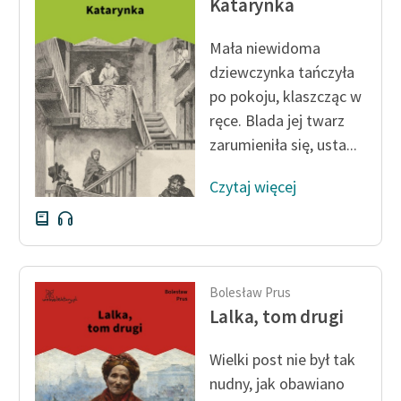
Katarynka
feministycznej
Mała niewidoma
Ręce pełne poezji
dziewczynka tańczyła
Kolekcje edukacyjne
po pokoju, klaszcząc w
twórców przechodzących
ręce. Blada jej twarz
do domeny publicznej,
zarumieniła się, usta...
lektur szkolnych oraz
Starego Testamentu
Czytaj więcej
Odkurzamy bohaterów
Szkoła Poezji Wolnych
Lektur
Bolesław Prus
O nas
Lalka, tom drugi
Kontakt
Wielki post nie był tak
O projekcie
nudny, jak obawiano