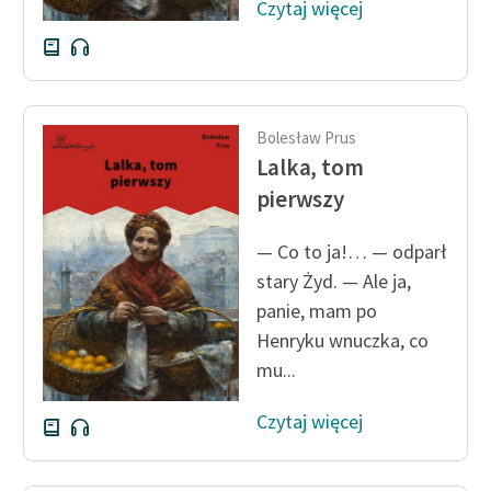
Czytaj więcej
Deklaracja dostępności
Bolesław Prus
Lalka, tom
pierwszy
— Co to ja!… — odparł
stary Żyd. — Ale ja,
panie, mam po
Henryku wnuczka, co
mu...
Czytaj więcej