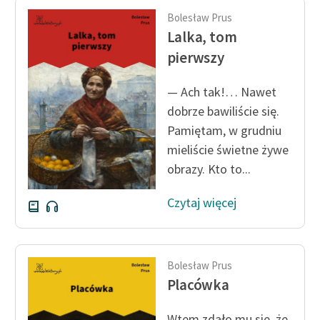
Bolesław Prus
Lalka, tom
pierwszy
— Ach tak!… Nawet
dobrze bawiliście się.
Pamiętam, w grudniu
mieliście świetne żywe
obrazy. Kto to...
Czytaj więcej
Bolesław Prus
Placówka
Wtem zdało mu się, że