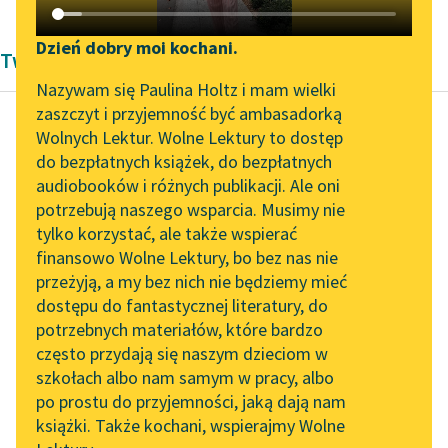
Katalog DAISY
Zgłoś brak utworu
Podkasty o książkach
Dzień dobry moi kochani.
Twórczość Bolesław Prus
Aktualności
Narzędzia
Nazywam się Paulina Holtz i mam wielki
zaszczyt i przyjemność być ambasadorką
Zapraszamy na spotkanie
Mapa Wolnych Lektur
Wolnych Lektur. Wolne Lektury to dostęp
online z tłumaczkami
do bezpłatnych książek, do bezpłatnych
Bolesław Prus
Leśmianator
literatury skandynawskiej
audiobooków i różnych publikacji. Ale oni
Anielka
potrzebują naszego wsparcia. Musimy nie
Przewodnik dla piszących i
Spotkanie z Katarzyną
tylko korzystać, ale także wspierać
czytających
Około dziesiątej w
Tunkiel w Oslo
finansowo Wolne Lektury, bo bez nas nie
nocy, kiedy rosa spadła
przeżyją, a my bez nich nie będziemy mieć
Wolne Lektury na 32.
na ziemię, ponad
dostępu do fantastycznej literatury, do
Pol’and’Rock Festivalu
API
wołanie żab wybił się
potrzebnych materiałów, które bardzo
jakiś...
„Kochanek Lady
OAI-PMH
często przydają się naszym dzieciom w
Chatterley” do słuchania
szkołach albo nam samym w pracy, albo
Widget Wolnych Lektur
Czytaj więcej
na Wolnych Lekturach
po prostu do przyjemności, jaką dają nam
książki. Także kochani, wspierajmy Wolne
Przypisy
Nowy audiobook –