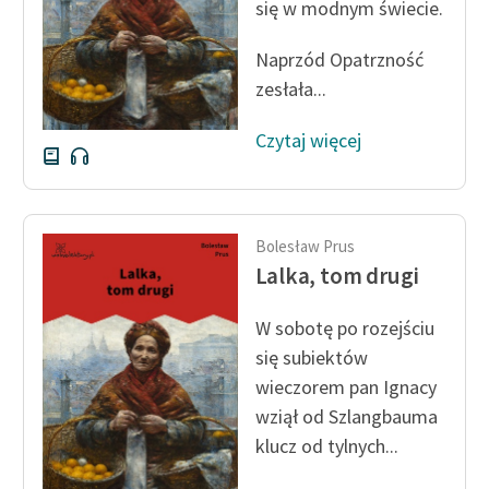
się w modnym świecie.
Zespół
Naprzód Opatrzność
zesłała...
Zasady wykorzystania
Wolnych Lektur
Czytaj więcej
Logotypy
Materiały promocyjne
Bolesław Prus
Polityka prywatności
Lalka, tom drugi
Regulamin biblioteki
W sobotę po rozejściu
Dane fundacji i
się subiektów
sprawozdania finansowe
wieczorem pan Ignacy
Regulamin darowizn
wziął od Szlangbauma
klucz od tylnych...
Informacja o treściach
wrażliwych