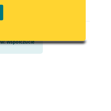
Regulamin biblioteki
macie PDF
Dane fundacji i sprawozdania
finansowe
Regulamin darowizn
Informacja o treściach
w: Współczucie
wrażliwych
Deklaracja dostępności