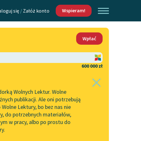
Wspieram!
aloguj się
/
Załóż konto
O nas
Wpłać
Lektur
Kontakt
O projekcie
600 000 zł
 piszących i
Zespół
dorką Wolnych Lektur. Wolne
Zasady wykorzystania
ych publikacji. Ale oni potrzebują
Wolnych Lektur
 Wolne Lektury, bo bez nas nie
Logotypy
ry, do potrzebnych materiałów,
ym w pracy, albo po prostu do
h Lektur
Materiały promocyjne
ry.
Polityka prywatności