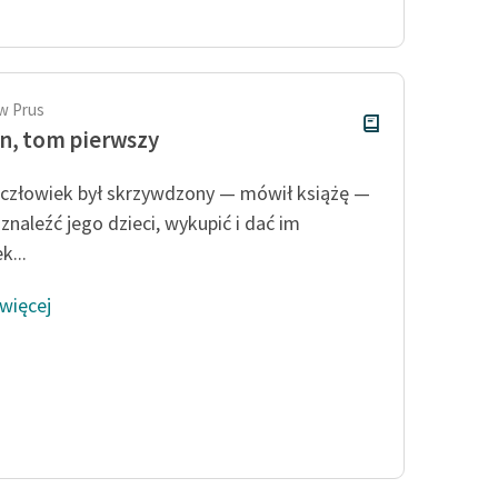
Odkurzamy bohaterów
Szkoła Poezji Wolnych Lektur
w Prus
n, tom pierwszy
człowiek był skrzywdzony — mówił książę —
znaleźć jego dzieci, wykupić i dać im
k...
 więcej