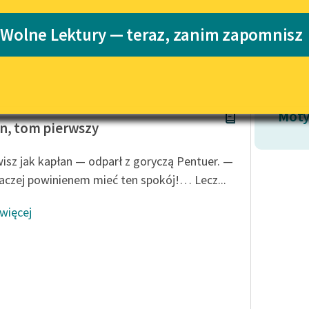
Katalog
 Wolne Lektury — teraz, zanim zapomnisz
Katalog w for
Lektury szkolne i klasyka
literatury do słuchania dla
uczennic i uczniów z
niepełnosprawnościami
w Prus
E-kolekcja lektur szkolnych i
Moty
literatury do słuchania dla
n, tom pierwszy
uczennic i uczniów z
niepełnosprawnościami
sz jak kapłan — odparł z goryczą Pentuer. —
Feministyczne inspiracje.
raczej powinienem mieć ten spokój!… Lecz...
Popularyzacja skandynawskiej
literatury feministycznej
 więcej
Ręce pełne poezji
Kolekcje edukacyjne twórców
przechodzących do domeny
publicznej, lektur szkolnych
oraz Starego Testamentu