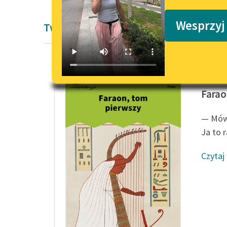
Podkasty o książkach
Wesprzyj
Twórczość Bolesław Prus
Bolesła
Farao
— Mówi
Ja to 
Czytaj