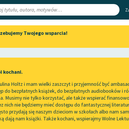
Z
rzebujemy Twojego wsparcia!
Aktualności
Narzędzia
e Lektury
„Prokurator Alicja Horn” do
Mapa Wolnych 
słuchania
irmami
Leśmianator
Byliśmy częścią AI Impact Lab
ewsletter
Przewodnik dla
i kochani.
Zapraszamy na spotkanie
czytających
zucie
online z tłumaczkami
lina Holtz i mam wielki zaszczyt i przyjemność być ambasa
literatury skandynawskiej
p do bezpłatnych książek, do bezpłatnych audiobooków i różn
API
Spotkanie z Katarzyną Tunkiel
. Musimy nie tylko korzystać, ale także wspierać finansowo
ce redakcyjne
w Oslo
OAI-PMH
ez nich nie będziemy mieć dostępu do fantastycznej literatu
ęsto przydają się naszym dzieciom w szkołach albo nam sam
102. lata temu zmarł Joseph
Widget Wolnyc
Conrad
ką dają nam książki. Także kochani, wspierajmy Wolne Lektu
oru
Bolesław Prus
✖
Przypisy
Blog