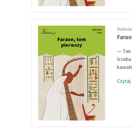
Bolesła
Farao
— Ten 
trzeba 
kawałe
Czytaj