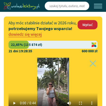
Zaloguj się
/
Załóż konto
Aby móc stabilnie działać w 2026 roku,
Wpłać
potrzebujemy Twojego wsparcia!
Katalog
Włącz się
dowiedz się więcej
Lektury szkolne
Wesprzyj Wolne Lektury
Książki
Współpraca z firmami
21 dni 19:28:35
600 000 zł
Autorki i autorzy
Zapisz się na newsletter
Strona główna
Katalog
Motyw
Wiadomość
Audiobooki
Przekaż 1,5%
Motyw:
Wiadomość
Kolekcje tematyczne
Włącz się w prace
NOWOŚCI
redakcyjne
Motywy literackie
Bolesław Prus
✖
Powieść
✖
Zgłoś błąd