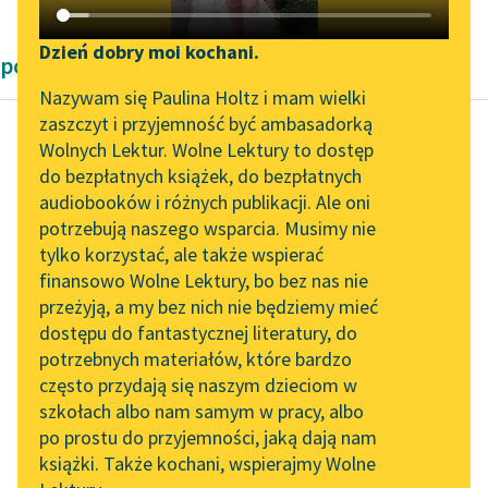
Katalog DAISY
Zgłoś brak utworu
Podkasty o książkach
Dzień dobry moi kochani.
powieści Bolesław Prus
Aktualności
Narzędzia
Nazywam się Paulina Holtz i mam wielki
zaszczyt i przyjemność być ambasadorką
„Prokurator Alicja Horn”
Mapa Wolnych Lektur
Wolnych Lektur. Wolne Lektury to dostęp
do słuchania
do bezpłatnych książek, do bezpłatnych
Bolesław Prus
Leśmianator
audiobooków i różnych publikacji. Ale oni
Faraon, tom drugi
Byliśmy częścią AI Impact
potrzebują naszego wsparcia. Musimy nie
Przewodnik dla piszących i
Lab
tylko korzystać, ale także wspierać
czytających
— Zapewne wiesz,
finansowo Wolne Lektury, bo bez nas nie
Zapraszamy na spotkanie
święty proroku, że
przeżyją, a my bez nich nie będziemy mieć
online z tłumaczkami
jedna z moich kobiet,
dostępu do fantastycznej literatury, do
literatury skandynawskiej
API
Sara, umarła, a jej syn
potrzebnych materiałów, które bardzo
został...
Spotkanie z Katarzyną
OAI-PMH
często przydają się naszym dzieciom w
Tunkiel w Oslo
szkołach albo nam samym w pracy, albo
Widget Wolnych Lektur
Czytaj więcej
po prostu do przyjemności, jaką dają nam
102. lata temu zmarł
książki. Także kochani, wspierajmy Wolne
Przypisy
Joseph Conrad