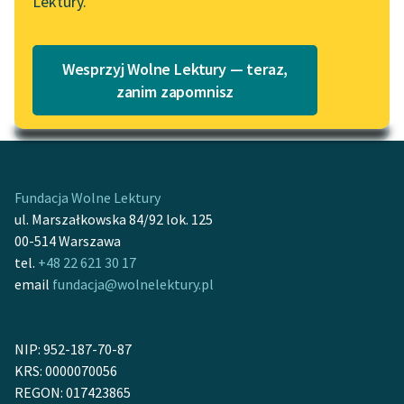
Lektury.
Katalog
Blog
Katalog w formacie PDF
Wesprzyj Wolne Lektury — teraz,
Lektury szkolne i klasyka
zanim zapomnisz
Motyw: Wiadomość
literatury do słuchania dla
uczennic i uczniów z
niepełnosprawnościami
E-kolekcja lektur
Fundacja Wolne Lektury
szkolnych i literatury do
ul. Marszałkowska 84/92 lok. 125
słuchania dla uczennic i
00-514 Warszawa
uczniów z
tel.
+48 22 621 30 17
niepełnosprawnościami
email
fundacja@wolnelektury.pl
Feministyczne inspiracje.
Popularyzacja
NIP: 952-187-70-87
skandynawskiej literatury
KRS: 0000070056
feministycznej
REGON: 017423865