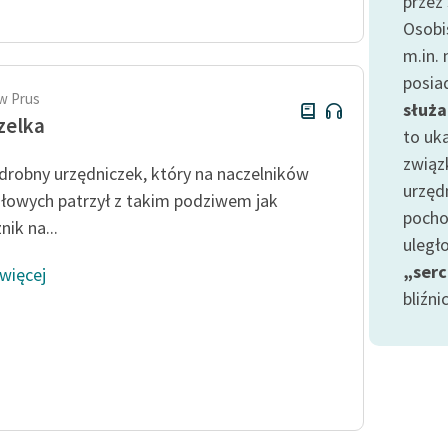
przez
Odkurzamy bohaterów
Osobi
Szkoła Poezji Wolnych Lektur
m.in.
posia
w Prus
służa
zelka
to uk
związ
 drobny urzędniczek, który na naczelników
urzęd
łowych patrzył z takim podziwem jak
pocho
ik na...
uległ
„ser
 więcej
bliźni