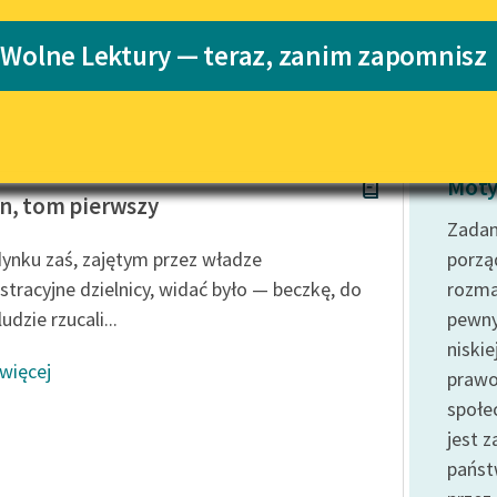
Katalog
 Wolne Lektury — teraz, zanim zapomnisz
Katalog w for
Lektury szkolne i klasyka
literatury do słuchania dla
uczennic i uczniów z
niepełnosprawnościami
w Prus
E-kolekcja lektur szkolnych i
Moty
literatury do słuchania dla
n, tom pierwszy
uczennic i uczniów z
Zadan
niepełnosprawnościami
ynku zaś, zajętym przez władze
porz
Feministyczne inspiracje.
stracyjne dzielnicy, widać było — beczkę, do
rozmai
Popularyzacja skandynawskiej
ludzie rzucali...
pewny
literatury feministycznej
niski
 więcej
Ręce pełne poezji
prawo
społe
Kolekcje edukacyjne twórców
przechodzących do domeny
jest 
publicznej, lektur szkolnych
państ
oraz Starego Testamentu