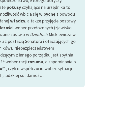
 społeczeństwo, którego dotyczy.
ste
pokusy
czyhające na urzędnika to
 możliwość wbicia się w
pychę
z powodu
danej
władzy
, a także przyjęcie postawy
lczości
wobec przełożonych (zjawisko
azane zostało w
Dziadach
Mickiewicza w
ku z postacią Senatora i otaczających go
ników). Niebezpieczeństwem
dzącym z innego porządku jest zbytnia
ość wobec racji
rozumu
, a zapominanie o
cu”
, czyli o współczuciu wobec sytuacji
ch, ludzkiej solidarności.