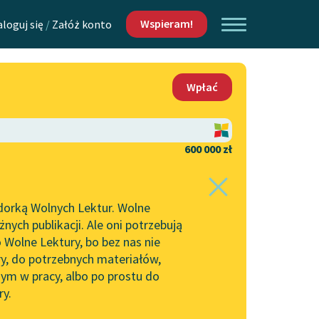
Wspieram!
aloguj się
/
Załóż konto
O nas
Wpłać
Lektur
Kontakt
O projekcie
600 000 zł
 piszących i
Zespół
dorką Wolnych Lektur. Wolne
Zasady wykorzystania
ych publikacji. Ale oni potrzebują
Wolnych Lektur
 Wolne Lektury, bo bez nas nie
Logotypy
ry, do potrzebnych materiałów,
ym w pracy, albo po prostu do
h Lektur
Materiały promocyjne
ry.
Polityka prywatności