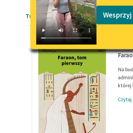
Podkasty o książkach
Wesprzyj
Twórczość Bolesław Prus
Bolesła
Farao
Na bud
admini
której 
Czytaj