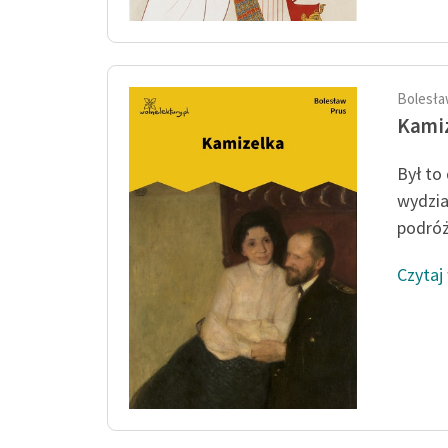
Bolesła
Kami
Był to
wydzia
podróżn
Czytaj