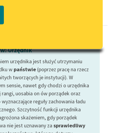
Regulamin biblioteki
macie PDF
Dane fundacji i sprawozdania
finansowe
Regulamin darowizn
Informacja o treściach
w: Urzędnik
wrażliwych
iem urzędnika jest służyć utrzymaniu
Deklaracja dostępności
ądku w
państwie
(poprzez pracę na rzecz
tych tworzących je instytucji). W
m sensie, nawet gdy chodzi o urzędnika
ej rangi, uosabia on ów porządek oraz
 wyznaczające reguły zachowania ładu
cznego. Szczytność funkcji urzędnika
zagrożona skażeniem, gdy porządek
wa nie jest uznawany za
sprawiedliwy