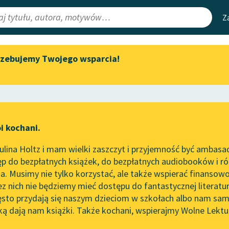
Z
rzebujemy Twojego wsparcia!
Aktualności
Narzędzia
e Lektury
„Prokurator Alicja Horn” do
Mapa Wolnych 
słuchania
irmami
Leśmianator
Byliśmy częścią AI Impact Lab
ewsletter
Przewodnik dla
i kochani.
Zapraszamy na spotkanie
czytających
ik
online z tłumaczkami
lina Holtz i mam wielki zaszczyt i przyjemność być ambasa
literatury skandynawskiej
p do bezpłatnych książek, do bezpłatnych audiobooków i różn
API
Spotkanie z Katarzyną Tunkiel
. Musimy nie tylko korzystać, ale także wspierać finansowo
ce redakcyjne
w Oslo
OAI-PMH
ez nich nie będziemy mieć dostępu do fantastycznej literatu
ęsto przydają się naszym dzieciom w szkołach albo nam sam
102. lata temu zmarł Joseph
Widget Wolnyc
Conrad
ką dają nam książki. Także kochani, wspierajmy Wolne Lektu
oru
Bolesław Prus
✖
Przypisy
Blog