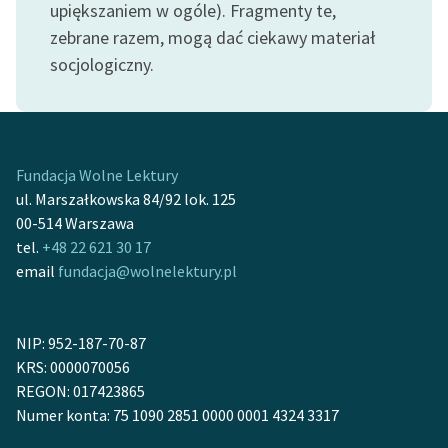
upiększaniem w ogóle). Fragmenty te,
zebrane razem, mogą dać ciekawy materiał
socjologiczny.
Fundacja Wolne Lektury
ul. Marszałkowska 84/92 lok. 125
00-514 Warszawa
tel.
+48 22 621 30 17
email
fundacja@wolnelektury.pl
NIP: 952-187-70-87
KRS: 0000070056
REGON: 017423865
Numer konta: 75 1090 2851 0000 0001 4324 3317