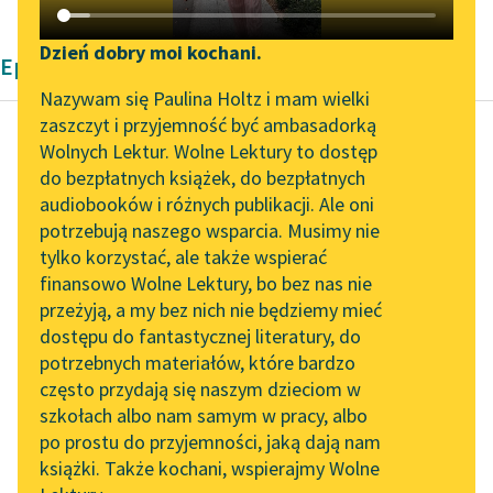
Katalog DAISY
Zgłoś brak utworu
Podkasty o książkach
Dzień dobry moi kochani.
Epika Bolesław Prus
Aktualności
Narzędzia
Nazywam się Paulina Holtz i mam wielki
zaszczyt i przyjemność być ambasadorką
„Prokurator Alicja Horn”
Mapa Wolnych Lektur
Wolnych Lektur. Wolne Lektury to dostęp
do słuchania
do bezpłatnych książek, do bezpłatnych
Bolesław Prus
Leśmianator
audiobooków i różnych publikacji. Ale oni
Faraon, tom
Byliśmy częścią AI Impact
potrzebują naszego wsparcia. Musimy nie
Przewodnik dla piszących i
pierwszy
Lab
tylko korzystać, ale także wspierać
czytających
finansowo Wolne Lektury, bo bez nas nie
Zapraszamy na spotkanie
— Ach — zawołał — to
przeżyją, a my bez nich nie będziemy mieć
online z tłumaczkami
nawet nie jest rana,
dostępu do fantastycznej literatury, do
literatury skandynawskiej
API
tylko siniak?…
potrzebnych materiałów, które bardzo
Spotkanie z Katarzyną
OAI-PMH
często przydają się naszym dzieciom w
Przypatrywał się Sarze
Tunkiel w Oslo
szkołach albo nam samym w pracy, albo
Widget Wolnych Lektur
z uwagą.
po prostu do przyjemności, jaką dają nam
102. lata temu zmarł
książki. Także kochani, wspierajmy Wolne
Przypisy
Joseph Conrad
— Nigdy...