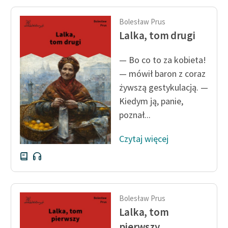
Ręce pełne poezji
Bolesław Prus
Kolekcje edukacyjne
Lalka, tom drugi
twórców przechodzących
do domeny publicznej,
— Bo co to za kobieta!
lektur szkolnych oraz
— mówił baron z coraz
Starego Testamentu
żywszą gestykulacją. —
Odkurzamy bohaterów
Kiedym ją, panie,
poznał...
Szkoła Poezji Wolnych
Lektur
Czytaj więcej
O nas
Kontakt
O projekcie
Bolesław Prus
Lalka, tom
Zespół
pierwszy