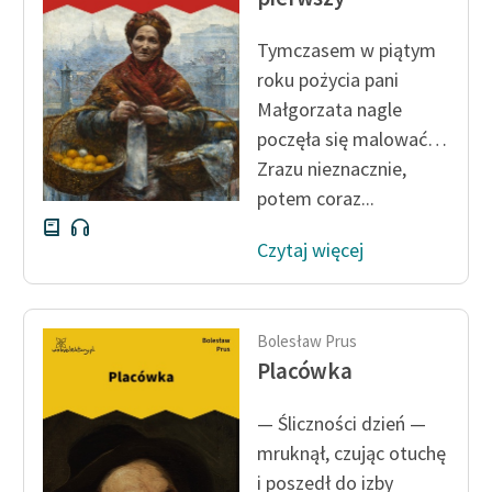
Zasady wykorzystania
Tymczasem w piątym
Wolnych Lektur
roku pożycia pani
Małgorzata nagle
Logotypy
poczęła się malować…
Materiały promocyjne
Zrazu nieznacznie,
potem coraz...
Polityka prywatności
Regulamin biblioteki
Czytaj więcej
Dane fundacji i
sprawozdania finansowe
Bolesław Prus
Regulamin darowizn
Placówka
Informacja o treściach
— Śliczności dzień —
wrażliwych
mruknął, czując otuchę
Deklaracja dostępności
i poszedł do izby