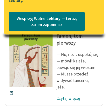
Lektury.
Katalog
Blog
Czytaj więcej
Katalog w formacie PDF
Wesprzyj Wolne Lektury — teraz,
Lektury szkolne i klasyka
zanim zapomnisz
Bolesław Prus
literatury do słuchania dla
Faraon, tom
uczennic i uczniów z
niepełnosprawnościami
pierwszy
E-kolekcja lektur
— No, no… uspokój się
szkolnych i literatury do
— mówił książę,
słuchania dla uczennic i
bawiąc się jej włosami.
uczniów z
— Muszę przecież
niepełnosprawnościami
widywać tancerki,
Feministyczne inspiracje.
jeżeli...
Popularyzacja
skandynawskiej literatury
Czytaj więcej
feministycznej