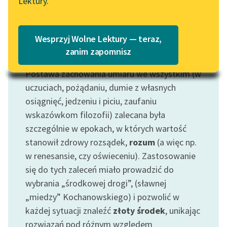
Lektury.
Katalog
Blog
Katalog w formacie PDF
Wesprzyj Wolne Lektury — teraz,
Lektury szkolne i klasyka
zanim zapomnisz
Motyw: Umiarkowanie
literatury do słuchania dla
Postawa zachowania umiaru we wszystkim (w
uczennic i uczniów z
niepełnosprawnościami
uczuciach, pożądaniu, dumie z własnych
osiągnięć, jedzeniu i piciu, zaufaniu
E-kolekcja lektur
wskazówkom filozofii) zalecana była
szkolnych i literatury do
szczególnie w epokach, w których wartość
słuchania dla uczennic i
stanowił zdrowy rozsądek,
rozum
(a więc np.
uczniów z
w renesansie, czy oświeceniu). Zastosowanie
niepełnosprawnościami
się do tych zaleceń miało prowadzić do
Feministyczne inspiracje.
wybrania „środkowej drogi”, (sławnej
Popularyzacja
„miedzy” Kochanowskiego) i pozwolić w
skandynawskiej literatury
każdej sytuacji znaleźć
złoty środek
, unikając
feministycznej
rozwiązań pod różnym względem