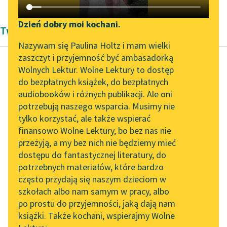
Katalog DAISY
Zgłoś brak utworu
Podkasty o książkach
Dzień dobry moi kochani.
Twórczość Bolesław Prus
Aktualności
Narzędzia
Nazywam się Paulina Holtz i mam wielki
zaszczyt i przyjemność być ambasadorką
„Prokurator Alicja Horn”
Mapa Wolnych Lektur
Wolnych Lektur. Wolne Lektury to dostęp
do słuchania
do bezpłatnych książek, do bezpłatnych
Bolesław Prus
Leśmianator
audiobooków i różnych publikacji. Ale oni
Katarynka
Byliśmy częścią AI Impact
potrzebują naszego wsparcia. Musimy nie
Przewodnik dla piszących i
Lab
tylko korzystać, ale także wspierać
czytających
Czytaj więcej
finansowo Wolne Lektury, bo bez nas nie
Zapraszamy na spotkanie
przeżyją, a my bez nich nie będziemy mieć
online z tłumaczkami
dostępu do fantastycznej literatury, do
literatury skandynawskiej
API
potrzebnych materiałów, które bardzo
Spotkanie z Katarzyną
OAI-PMH
często przydają się naszym dzieciom w
Tunkiel w Oslo
szkołach albo nam samym w pracy, albo
Widget Wolnych Lektur
po prostu do przyjemności, jaką dają nam
102. lata temu zmarł
książki. Także kochani, wspierajmy Wolne
Przypisy
Joseph Conrad