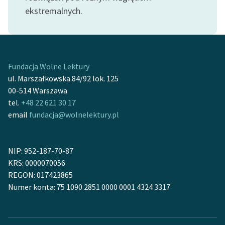
Ręce pełne poezji
ekstremalnych.
Kolekcje edukacyjne
twórców przechodzących
do domeny publicznej,
lektur szkolnych oraz
Fundacja Wolne Lektury
Starego Testamentu
ul. Marszałkowska 84/92 lok. 125
00-514 Warszawa
Odkurzamy bohaterów
tel.
+48 22 621 30 17
Szkoła Poezji Wolnych
email
fundacja@wolnelektury.pl
Lektur
O nas
NIP: 952-187-70-87
KRS: 0000070056
Kontakt
REGON: 017423865
Numer konta: 75 1090 2851 0000 0001 4324 3317
O projekcie
Zespół