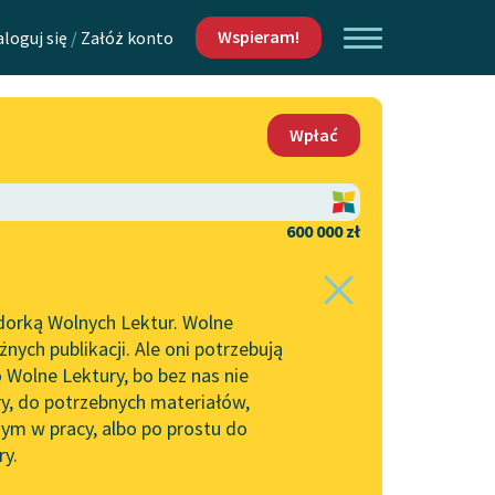
Wspieram!
aloguj się
/
Załóż konto
O nas
Wpłać
Lektur
Kontakt
O projekcie
600 000 zł
 piszących i
Zespół
dorką Wolnych Lektur. Wolne
Zasady wykorzystania
ych publikacji. Ale oni potrzebują
Wolnych Lektur
 Wolne Lektury, bo bez nas nie
Logotypy
ry, do potrzebnych materiałów,
ym w pracy, albo po prostu do
h Lektur
Materiały promocyjne
ry.
Polityka prywatności