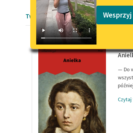
Podkasty o książkach
Wesprzyj
Twórczość Bolesław Prus
Bolesła
Aniel
— Do w
wszyst
późnie
Czytaj