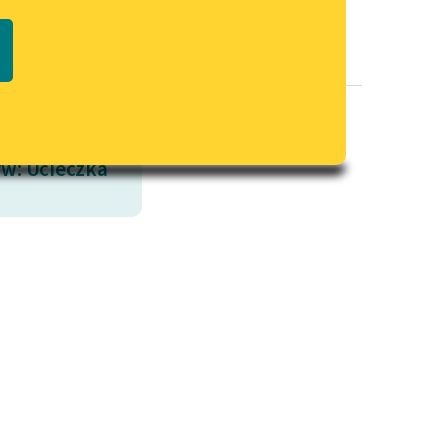
Regulamin biblioteki
macie PDF
Dane fundacji i sprawozdania
finansowe
Regulamin darowizn
Informacja o treściach
w: Ucieczka
wrażliwych
Deklaracja dostępności