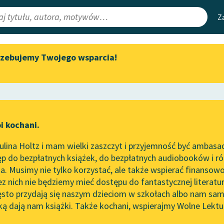
Z
rzebujemy Twojego wsparcia!
Aktualności
Narzędzia
e Lektury
Zapraszamy na spotkanie
Mapa Wolnych 
online z tłumaczkami
irmami
Leśmianator
literatury skandynawskiej
ewsletter
Przewodnik dla
Spotkanie z Katarzyną Tunkiel
i kochani.
czytających
w Oslo
ka
lina Holtz i mam wielki zaszczyt i przyjemność być ambasa
Wolne Lektury na 32.
p do bezpłatnych książek, do bezpłatnych audiobooków i różn
Pol’and’Rock Festivalu
API
. Musimy nie tylko korzystać, ale także wspierać finansowo
ce redakcyjne
„Kochanek Lady Chatterley”
OAI-PMH
ez nich nie będziemy mieć dostępu do fantastycznej literatu
do słuchania na Wolnych
ęsto przydają się naszym dzieciom w szkołach albo nam sam
Lekturach
Widget Wolnyc
ką dają nam książki. Także kochani, wspierajmy Wolne Lektu
oru
Bolesław Prus
✖
Nowy audiobook – „Marzenie
Przypisy
o Oriencie” Sophie Elkan