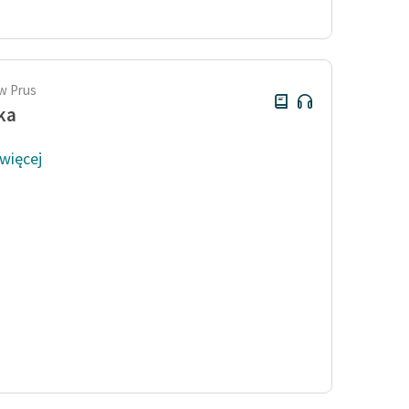
publicznej, lektur szkolnych
oraz Starego Testamentu
Odkurzamy bohaterów
Szkoła Poezji Wolnych Lektur
w Prus
ka
 więcej