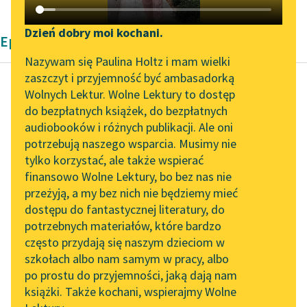
Katalog DAISY
Zgłoś brak utworu
Podkasty o książkach
Dzień dobry moi kochani.
Epika Bolesław Prus
Aktualności
Narzędzia
Nazywam się Paulina Holtz i mam wielki
zaszczyt i przyjemność być ambasadorką
„Prokurator Alicja Horn”
Mapa Wolnych Lektur
Wolnych Lektur. Wolne Lektury to dostęp
do słuchania
do bezpłatnych książek, do bezpłatnych
Bolesław Prus
Leśmianator
audiobooków i różnych publikacji. Ale oni
Lalka, tom
Byliśmy częścią AI Impact
potrzebują naszego wsparcia. Musimy nie
Przewodnik dla piszących i
pierwszy
Lab
tylko korzystać, ale także wspierać
czytających
finansowo Wolne Lektury, bo bez nas nie
Zapraszamy na spotkanie
— Tobie coś jest,
przeżyją, a my bez nich nie będziemy mieć
online z tłumaczkami
Stachu?… Powiedz, co
dostępu do fantastycznej literatury, do
literatury skandynawskiej
API
ci jest. Z góry wiem, że
potrzebnych materiałów, które bardzo
nie pomogę, ale...
Spotkanie z Katarzyną
OAI-PMH
często przydają się naszym dzieciom w
Tunkiel w Oslo
szkołach albo nam samym w pracy, albo
Widget Wolnych Lektur
Czytaj więcej
po prostu do przyjemności, jaką dają nam
102. lata temu zmarł
książki. Także kochani, wspierajmy Wolne
Przypisy
Joseph Conrad