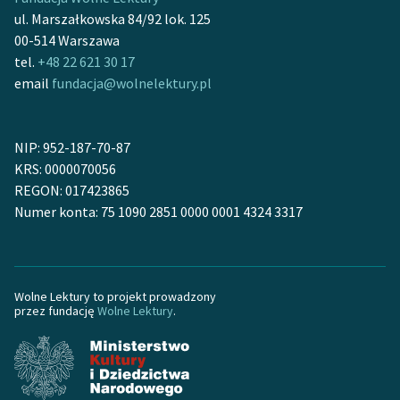
Ręce pełne poezji
ul. Marszałkowska 84/92 lok. 125
00-514 Warszawa
Kolekcje edukacyjne
tel.
+48 22 621 30 17
twórców przechodzących
email
fundacja@wolnelektury.pl
do domeny publicznej,
lektur szkolnych oraz
Starego Testamentu
NIP: 952-187-70-87
Odkurzamy bohaterów
KRS: 0000070056
REGON: 017423865
Szkoła Poezji Wolnych
Numer konta: 75 1090 2851 0000 0001 4324 3317
Lektur
O nas
Wolne Lektury to projekt prowadzony
Kontakt
przez fundację
Wolne Lektury
.
O projekcie
Zespół