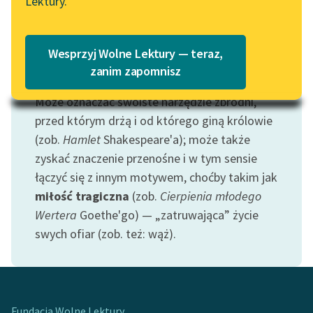
Lektury.
Katalog
Blog
Katalog w formacie PDF
Wesprzyj Wolne Lektury — teraz,
Lektury szkolne i klasyka
zanim zapomnisz
Motyw: Trucizna
literatury do słuchania dla
Może oznaczać swoiste narzędzie zbrodni,
uczennic i uczniów z
niepełnosprawnościami
przed którym drżą i od którego giną królowie
(zob.
Hamlet
Shakespeare'a); może także
E-kolekcja lektur
zyskać znaczenie przenośne i w tym sensie
szkolnych i literatury do
łączyć się z innym motywem, choćby takim jak
słuchania dla uczennic i
miłość tragiczna
(zob.
Cierpienia młodego
uczniów z
Wertera
Goethe'go) — „zatruwająca” życie
niepełnosprawnościami
swych ofiar (zob. też: wąż).
Feministyczne inspiracje.
Popularyzacja
skandynawskiej literatury
feministycznej
Fundacja Wolne Lektury