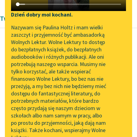
Katalog DAISY
Zgłoś brak utworu
Podkasty o książkach
Dzień dobry moi kochani.
Twórczość Bolesław Prus
Aktualności
Narzędzia
Nazywam się Paulina Holtz i mam wielki
zaszczyt i przyjemność być ambasadorką
Zapraszamy na spotkanie
Mapa Wolnych Lektur
Wolnych Lektur. Wolne Lektury to dostęp
online z tłumaczkami
do bezpłatnych książek, do bezpłatnych
Bolesław Prus
Leśmianator
literatury skandynawskiej
audiobooków i różnych publikacji. Ale oni
Anielka
potrzebują naszego wsparcia. Musimy nie
Przewodnik dla piszących i
Spotkanie z Katarzyną
tylko korzystać, ale także wspierać
czytających
Jego znajomość
Tunkiel w Oslo
finansowo Wolne Lektury, bo bez nas nie
prawideł towarzyskich
przeżyją, a my bez nich nie będziemy mieć
Wolne Lektury na 32.
była kodeksem, jego
dostępu do fantastycznej literatury, do
Pol’and’Rock Festivalu
API
dowcipy obiegały całą
potrzebnych materiałów, które bardzo
okolicę, jego dom był
„Kochanek Lady
OAI-PMH
często przydają się naszym dzieciom w
akademią...
Chatterley” do słuchania
szkołach albo nam samym w pracy, albo
Widget Wolnych Lektur
na Wolnych Lekturach
po prostu do przyjemności, jaką dają nam
Czytaj więcej
książki. Także kochani, wspierajmy Wolne
Przypisy
Nowy audiobook –