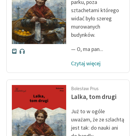
parku, poza
sztachetami którego
widać było szereg
murowanych
budynków.
— O, ma pan...
Czytaj więcej
Bolesław Prus
Lalka, tom drugi
Już to w ogóle
uważam, że ze szlachtą
jest tak: do nauki ani
do handlu...