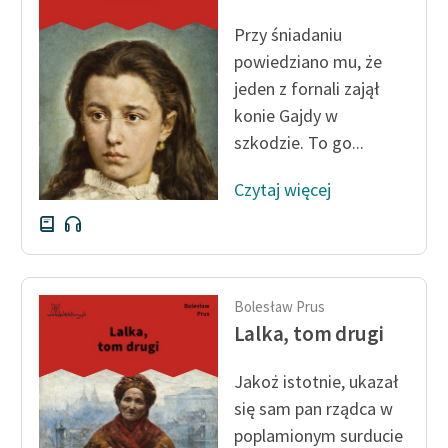
feministycznej
Przy śniadaniu
Ręce pełne poezji
powiedziano mu, że
jeden z fornali zajął
Kolekcje edukacyjne
konie Gajdy w
twórców przechodzących
szkodzie. To go...
do domeny publicznej,
lektur szkolnych oraz
Czytaj więcej
Starego Testamentu
Odkurzamy bohaterów
Szkoła Poezji Wolnych
Lektur
Bolesław Prus
Lalka, tom drugi
O nas
Jakoż istotnie, ukazał
Kontakt
się sam pan rządca w
O projekcie
poplamionym surducie