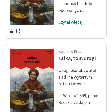
i spodniach u dołu
Zespół
oberwanych...
Czytaj więcej
Zasady wykorzystania
Wolnych Lektur
Logotypy
Materiały promocyjne
Bolesław Prus
Lalka, tom drugi
Polityka prywatności
Regulamin biblioteki
Ubogi eks-obywatel
siadł na wytartym
Dane fundacji i
fotelu i mówił:
sprawozdania finansowe
Regulamin darowizn
— W roku 1859, panie
Rzecki… Zdaje mi...
Informacja o treściach
wrażliwych