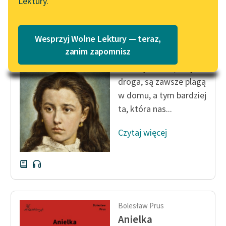
Lektury.
„Marzenie o Oriencie”
Katalog
Sophie Elkan
Katalog w formacie PDF
Bolesław Prus
Blog
Wesprzyj Wolne Lektury — teraz,
Anielka
zanim zapomnisz
Ubodzy krewni, moja
Lektury szkolne i klasyka
droga, są zawsze plagą
literatury do słuchania dla
w domu, a tym bardziej
uczennic i uczniów z
ta, która nas...
niepełnosprawnościami
E-kolekcja lektur
Czytaj więcej
szkolnych i literatury do
słuchania dla uczennic i
uczniów z
niepełnosprawnościami
Feministyczne inspiracje.
Bolesław Prus
Popularyzacja
Anielka
skandynawskiej literatury