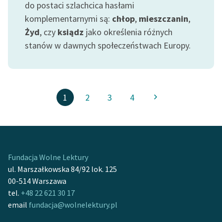
do postaci szlachcica hasłami
komplementarnymi są:
chłop
,
mieszczanin
,
Żyd
, czy
ksiądz
jako określenia różnych
stanów w dawnych społeczeństwach Europy.
1
2
3
4
Fundacja Wolne Lektury
ul. Marszałkowska 84/92 lok. 125
00-514 Warszawa
tel.
+48 22 621 30 17
email
fundacja@wolnelektury.pl