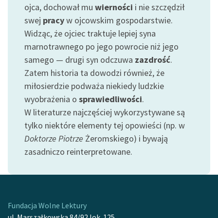
Ręce pełne poezji
ojca, dochował mu
wierności
i nie szczędził
swej
pracy
w ojcowskim gospodarstwie.
Kolekcje edukacyjne
Widząc, że ojciec traktuje lepiej syna
twórców przechodzących
marnotrawnego po jego powrocie niż jego
do domeny publicznej,
samego — drugi syn odczuwa
zazdrość
.
lektur szkolnych oraz
Starego Testamentu
Zatem historia ta dowodzi również, że
miłosierdzie podważa niekiedy ludzkie
Odkurzamy bohaterów
wyobrażenia o
sprawiedliwości
.
Szkoła Poezji Wolnych
W literaturze najczęściej wykorzystywane są
Lektur
tylko niektóre elementy tej opowieści (np. w
Doktorze Piotrze
Żeromskiego) i bywają
O nas
zasadniczo reinterpretowane.
Kontakt
O projekcie
Zespół
Fundacja Wolne Lektury
ul. Marszałkowska 84/92 lok. 125