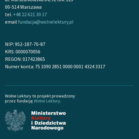
00-514 Warszawa
Zasady wykorzystania
tel.
+48 22 621 30 17
Wolnych Lektur
email
fundacja@wolnelektury.pl
Logotypy
NIP: 952-187-70-87
Materiały promocyjne
KRS: 0000070056
Polityka prywatności
REGON: 017423865
Numer konta: 75 1090 2851 0000 0001 4324 3317
Regulamin biblioteki
Dane fundacji i
sprawozdania finansowe
Wolne Lektury to projekt prowadzony
przez fundację
Wolne Lektury
.
Regulamin darowizn
Informacja o treściach
wrażliwych
Deklaracja dostępności