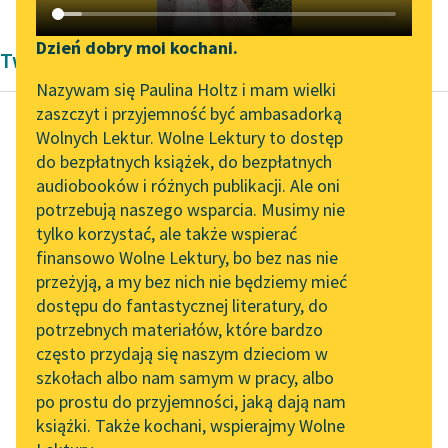
Katalog DAISY
Zgłoś brak utworu
Podkasty o książkach
Dzień dobry moi kochani.
Twórczość Bolesław Prus
Aktualności
Narzędzia
Nazywam się Paulina Holtz i mam wielki
zaszczyt i przyjemność być ambasadorką
„Prokurator Alicja Horn”
Mapa Wolnych Lektur
Wolnych Lektur. Wolne Lektury to dostęp
do słuchania
do bezpłatnych książek, do bezpłatnych
Bolesław Prus
Leśmianator
audiobooków i różnych publikacji. Ale oni
Powracająca fala
Byliśmy częścią AI Impact
potrzebują naszego wsparcia. Musimy nie
Przewodnik dla piszących i
Lab
tylko korzystać, ale także wspierać
czytających
W chwili przecież, gdy
finansowo Wolne Lektury, bo bez nas nie
Zapraszamy na spotkanie
zagniewany fabrykant
przeżyją, a my bez nich nie będziemy mieć
online z tłumaczkami
bawełnianych tkanin
dostępu do fantastycznej literatury, do
literatury skandynawskiej
API
zapragnąłby
potrzebnych materiałów, które bardzo
wyrodnego jedynaka
Spotkanie z Katarzyną
OAI-PMH
często przydają się naszym dzieciom w
wyprzeć się,
Tunkiel w Oslo
szkołach albo nam samym w pracy, albo
Widget Wolnych Lektur
wydziedziczyć i...
po prostu do przyjemności, jaką dają nam
102. lata temu zmarł
książki. Także kochani, wspierajmy Wolne
Przypisy
Joseph Conrad
Czytaj więcej