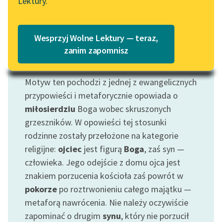
Lektury.
Katalog
Blog
Katalog w formacie PDF
Wesprzyj Wolne Lektury — teraz,
Lektury szkolne i klasyka
zanim zapomnisz
literatury do słuchania dla
Motyw: Syn marnotrawny
uczennic i uczniów z
Motyw ten pochodzi z jednej z ewangelicznych
niepełnosprawnościami
przypowieści i metaforycznie opowiada o
E-kolekcja lektur
miłosierdziu
Boga wobec skruszonych
szkolnych i literatury do
grzeszników. W opowieści tej stosunki
słuchania dla uczennic i
rodzinne zostały przełożone na kategorie
uczniów z
religijne:
ojciec
jest figurą
Boga
, zaś syn —
niepełnosprawnościami
człowieka. Jego odejście z domu ojca jest
Feministyczne inspiracje.
znakiem porzucenia kościoła zaś powrót w
Popularyzacja
pokorze
po roztrwonieniu całego majątku —
skandynawskiej literatury
metaforą nawrócenia. Nie należy oczywiście
feministycznej
zapominać o drugim
synu
, który nie porzucił