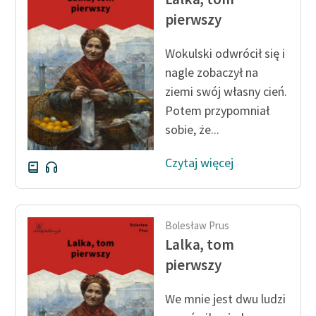
Ręce pełne poezji
pierwszy
Kolekcje edukacyjne
Wokulski odwrócił się i
twórców przechodzących
do domeny publicznej,
nagle zobaczył na
lektur szkolnych oraz
ziemi swój własny cień.
Starego Testamentu
Potem przypomniał
sobie, że...
Odkurzamy bohaterów
Szkoła Poezji Wolnych
Czytaj więcej
Lektur
O nas
Bolesław Prus
Kontakt
Lalka, tom
pierwszy
O projekcie
Zespół
We mnie jest dwu ludzi