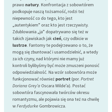
prawo
natury
. Konfrontacja z sobowtórem
podkopuje naszą tożsamość, rodzi też
niepewność co do tego, kto jest
„autentykiem” oraz kto jest rzeczywisty.
Zdublowania „ja” dopatrywano się też w
takich zjawiskach jak
cień
, czy odbicie w
lustrze
. Fantomy te podejrzewano o to, że
mogą się zbuntować i usamodzielnić, a wtedy
za ich czyny, nad którymi nie mamy już
kontroli bylibyśmy być może zmuszeni ponosić
odpowiedzialność. Na wzór sobowtóra może
funkcjonować również
portret
(por.
Portret
Doriana Grey’a
Oscara Wilde’a). Postać
sobowtóra fascynowała twórców okresu
romantyzmu, ale pojawia się ona też na chwilę
w
Ferdydurke
Gombrowicza.