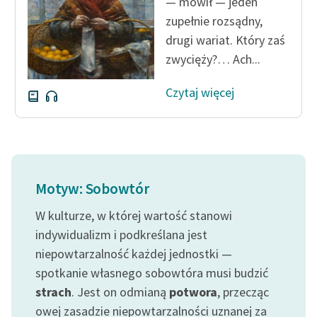
— mówił — jeden
zupełnie rozsądny,
Zasady wykorzystania
drugi wariat. Który zaś
Wolnych Lektur
zwycięży?… Ach...
Logotypy
Czytaj więcej
Materiały promocyjne
Polityka prywatności
Regulamin biblioteki
Motyw: Sobowtór
Dane fundacji i
sprawozdania finansowe
W kulturze, w której wartość stanowi
Regulamin darowizn
indywidualizm i podkreślana jest
niepowtarzalność każdej jednostki —
Informacja o treściach
spotkanie własnego sobowtóra musi budzić
wrażliwych
strach
. Jest on odmianą
potwora
, przecząc
Deklaracja dostępności
owej zasadzie niepowtarzalności uznanej za