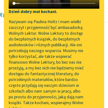
Katalog DAISY
Zgłoś brak utworu
Podkasty o książkach
Dzień dobry moi kochani.
Epika Bolesław Prus
Aktualności
Narzędzia
Nazywam się Paulina Holtz i mam wielki
zaszczyt i przyjemność być ambasadorką
„Prokurator Alicja Horn”
Mapa Wolnych Lektur
Wolnych Lektur. Wolne Lektury to dostęp
do słuchania
do bezpłatnych książek, do bezpłatnych
Bolesław Prus
Leśmianator
audiobooków i różnych publikacji. Ale oni
Katarynka
Byliśmy częścią AI Impact
potrzebują naszego wsparcia. Musimy nie
Przewodnik dla piszących i
Lab
tylko korzystać, ale także wspierać
czytających
Czytaj więcej
finansowo Wolne Lektury, bo bez nas nie
Zapraszamy na spotkanie
przeżyją, a my bez nich nie będziemy mieć
online z tłumaczkami
dostępu do fantastycznej literatury, do
literatury skandynawskiej
API
potrzebnych materiałów, które bardzo
Spotkanie z Katarzyną
OAI-PMH
często przydają się naszym dzieciom w
Tunkiel w Oslo
szkołach albo nam samym w pracy, albo
Widget Wolnych Lektur
po prostu do przyjemności, jaką dają nam
102. lata temu zmarł
książki. Także kochani, wspierajmy Wolne
Przypisy
Joseph Conrad