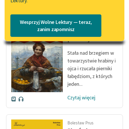
Lektury.
Katalog
Blog
Katalog w formacie PDF
Wesprzyj Wolne Lektury — teraz,
Bolesław Prus
Lektury szkolne i klasyka
zanim zapomnisz
Lalka, tom
literatury do słuchania dla
pierwszy
uczennic i uczniów z
niepełnosprawnościami
Stała nad brzegiem w
towarzystwie hrabiny i
E-kolekcja lektur
szkolnych i literatury do
ojca i rzucała pierniki
słuchania dla uczennic i
łabędziom, z których
uczniów z
jeden...
niepełnosprawnościami
Czytaj więcej
Feministyczne inspiracje.
Popularyzacja
skandynawskiej literatury
feministycznej
Bolesław Prus