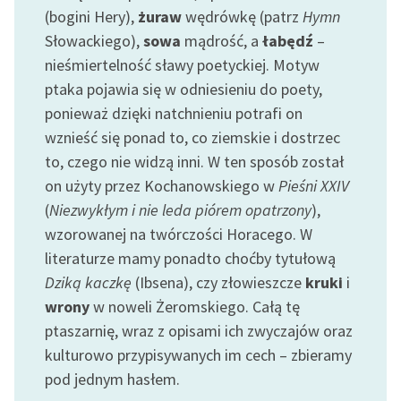
(bogini Hery),
żuraw
wędrówkę (patrz
Hymn
Zasady wykorzystania
Słowackiego),
sowa
mądrość, a
łabędź
–
Wolnych Lektur
nieśmiertelność sławy poetyckiej. Motyw
ptaka pojawia się w odniesieniu do poety,
Logotypy
ponieważ dzięki natchnieniu potrafi on
Materiały promocyjne
wznieść się ponad to, co ziemskie i dostrzec
to, czego nie widzą inni. W ten sposób został
Polityka prywatności
on użyty przez Kochanowskiego w
Pieśni XXIV
Regulamin biblioteki
(
Niezwykłym i nie leda piórem opatrzony
),
wzorowanej na twórczości Horacego. W
Dane fundacji i
literaturze mamy ponadto choćby tytułową
sprawozdania finansowe
Dziką kaczkę
(Ibsena), czy złowieszcze
kruki
i
Regulamin darowizn
wrony
w noweli Żeromskiego. Całą tę
ptaszarnię, wraz z opisami ich zwyczajów oraz
Informacja o treściach
wrażliwych
kulturowo przypisywanych im cech – zbieramy
pod jednym hasłem.
Deklaracja dostępności