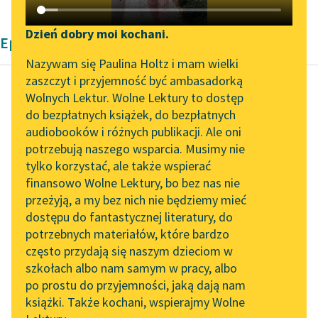
Katalog DAISY
Zgłoś brak utworu
Podkasty o książkach
Dzień dobry moi kochani.
Epika Bolesław Prus
Aktualności
Narzędzia
Nazywam się Paulina Holtz i mam wielki
zaszczyt i przyjemność być ambasadorką
„Prokurator Alicja Horn”
Mapa Wolnych Lektur
Wolnych Lektur. Wolne Lektury to dostęp
do słuchania
do bezpłatnych książek, do bezpłatnych
Bolesław Prus
Leśmianator
audiobooków i różnych publikacji. Ale oni
Anielka
Byliśmy częścią AI Impact
potrzebują naszego wsparcia. Musimy nie
Przewodnik dla piszących i
Lab
tylko korzystać, ale także wspierać
czytających
Wtem między
finansowo Wolne Lektury, bo bez nas nie
Zapraszamy na spotkanie
krzakami, około płotu,
przeżyją, a my bez nich nie będziemy mieć
online z tłumaczkami
usłyszała niespokojne
dostępu do fantastycznej literatury, do
literatury skandynawskiej
API
świergotanie wróbli.
potrzebnych materiałów, które bardzo
Zajrzawszy tam,
Spotkanie z Katarzyną
OAI-PMH
często przydają się naszym dzieciom w
zobaczyła kilka cegieł
Tunkiel w Oslo
szkołach albo nam samym w pracy, albo
Widget Wolnych Lektur
ułożonych...
po prostu do przyjemności, jaką dają nam
102. lata temu zmarł
książki. Także kochani, wspierajmy Wolne
Przypisy
Joseph Conrad
Czytaj więcej