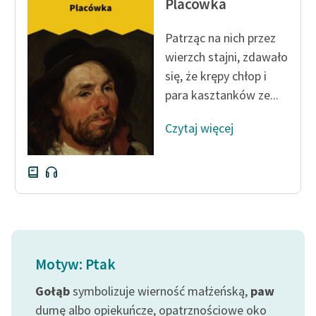
Placówka
Ręce pełne poezji
Kolekcje edukacyjne
Patrząc na nich przez
twórców przechodzących
wierzch stajni, zdawało
do domeny publicznej,
się, że krępy chłop i
lektur szkolnych oraz
para kasztanków ze...
Starego Testamentu
Czytaj więcej
Odkurzamy bohaterów
Szkoła Poezji Wolnych
Lektur
O nas
Kontakt
Motyw: Ptak
O projekcie
Gołąb
symbolizuje wierność małżeńską,
paw
Zespół
dumę albo opiekuńcze, opatrznościowe oko