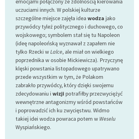
emocjami połączony ze zdolnością kierowania
uczuciami innych. W polskiej kulturze
szczególne miejsce zajęła idea
wodza
jako
przywódcy tyleż politycznego i duchowego, co
wojskowego; symbolem stał się tu Napoleon
(ideę napoleońską wyznawał z zapałem nie
tylko Rzecki w
Lalce
, ale miał on wielkiego
poprzednika w osobie Mickiewicza). Przyczynę
klęski powstania listopadowego upatrywano
przede wszystkim w tym, że Polakom
zabrakło przywódcy, który dzięki swojemu
zdecydowaniu i
wizji
potrafiłby przezwyciężyć
wewnętrzne antagonizmy wśród powstańców
i poprowadzić ich ku zwycięstwu. Widmo
takiej idei wodza powraca potem w
Weselu
Wyspiańskiego.