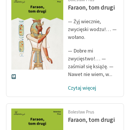
Ręce pełne poezji
Faraon, tom drugi
Kolekcje edukacyjne
— Żyj wiecznie,
twórców przechodzących
do domeny publicznej,
zwycięski wodzu!… —
lektur szkolnych oraz
wołano.
Starego Testamentu
— Dobre mi
Odkurzamy bohaterów
zwycięstwo!… —
Szkoła Poezji Wolnych
zaśmiał się książę. —
Lektur
Nawet nie wiem, w...
O nas
Czytaj więcej
Kontakt
O projekcie
Bolesław Prus
Faraon, tom drugi
Zespół