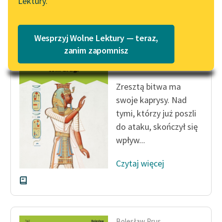
Lektury.
Czytaj więcej
Katalog
Blog
Katalog w formacie PDF
Wesprzyj Wolne Lektury — teraz,
Lektury szkolne i klasyka
zanim zapomnisz
Bolesław Prus
literatury do słuchania dla
Faraon, tom drugi
uczennic i uczniów z
niepełnosprawnościami
Zresztą bitwa ma
swoje kaprysy. Nad
E-kolekcja lektur
tymi, którzy już poszli
szkolnych i literatury do
do ataku, skończył się
słuchania dla uczennic i
wpływ...
uczniów z
niepełnosprawnościami
Czytaj więcej
Feministyczne inspiracje.
Popularyzacja
skandynawskiej literatury
feministycznej
Bolesław Prus