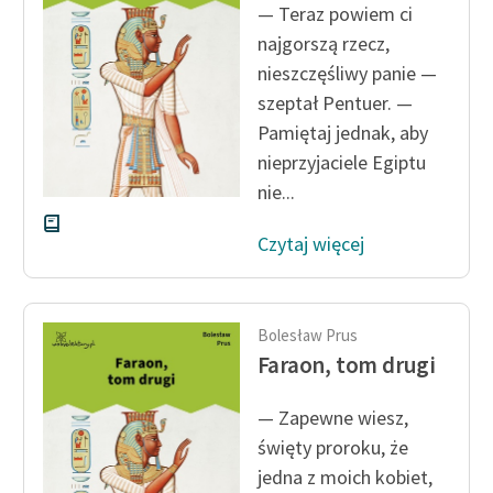
— Teraz powiem ci
najgorszą rzecz,
Zasady wykorzystania
Wolnych Lektur
nieszczęśliwy panie —
szeptał Pentuer. —
Logotypy
Pamiętaj jednak, aby
Materiały promocyjne
nieprzyjaciele Egiptu
nie...
Polityka prywatności
Czytaj więcej
Regulamin biblioteki
Dane fundacji i
sprawozdania finansowe
Bolesław Prus
Faraon, tom drugi
Regulamin darowizn
Informacja o treściach
— Zapewne wiesz,
wrażliwych
święty proroku, że
jedna z moich kobiet,
Deklaracja dostępności