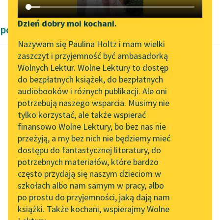
Katalog DAISY
Zgłoś brak utworu
Podkasty o książkach
Dzień dobry moi kochani.
powieści historyczne Bolesław Prus
Aktualności
Narzędzia
Nazywam się Paulina Holtz i mam wielki
zaszczyt i przyjemność być ambasadorką
„Prokurator Alicja Horn”
Mapa Wolnych Lektur
Wolnych Lektur. Wolne Lektury to dostęp
do słuchania
do bezpłatnych książek, do bezpłatnych
Bolesław Prus
Leśmianator
audiobooków i różnych publikacji. Ale oni
Faraon, tom drugi
Byliśmy częścią AI Impact
potrzebują naszego wsparcia. Musimy nie
Przewodnik dla piszących i
Lab
tylko korzystać, ale także wspierać
czytających
Ramzes był
finansowo Wolne Lektury, bo bez nas nie
Zapraszamy na spotkanie
rozgorączkowany.
przeżyją, a my bez nich nie będziemy mieć
online z tłumaczkami
Mimo to przyszła mu
dostępu do fantastycznej literatury, do
literatury skandynawskiej
API
refleksja:
potrzebnych materiałów, które bardzo
Spotkanie z Katarzyną
OAI-PMH
często przydają się naszym dzieciom w
„A gdyby Egipt nie
Tunkiel w Oslo
szkołach albo nam samym w pracy, albo
Widget Wolnych Lektur
mógł przeprowadzić
po prostu do przyjemności, jaką dają nam
102. lata temu zmarł
zwycięskiej...
książki. Także kochani, wspierajmy Wolne
Przypisy
Joseph Conrad